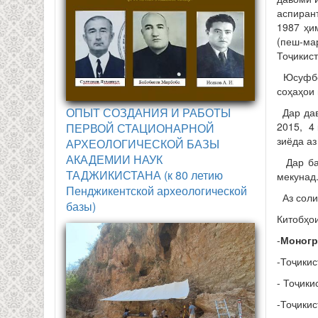
аспиран
1987 ҳи
(пеш-ма
Тоҷикист
Юсуфбек
соҳаҳои
ОПЫТ СОЗДАНИЯ И РАБОТЫ
Дар дав
2015, 4
ПЕРВОЙ СТАЦИОНАРНОЙ
зиёда а
АРХЕОЛОГИЧЕСКОЙ БАЗЫ
АКАДЕМИИ НАУК
Дар бар
ТАДЖИКИСТАНА (к 80 летию
мекунад
Пенджикентской археологической
Аз соли
базы)
Китобҳо
-
Моног
-Тоҷикис
- Тоҷики
-Тоҷикис