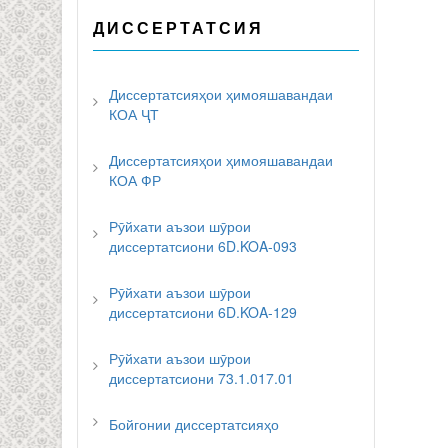
ДИССЕРТАТСИЯ
Диссертатсияҳои ҳимояшавандаи
КОА ҶТ
Диссертатсияҳои ҳимояшавандаи
КОА ФР
Рӯйхати аъзои шӯрои
диссертатсиони 6D.KOA-093
Рӯйхати аъзои шӯрои
диссертатсиони 6D.KOA-129
Рӯйхати аъзои шӯрои
диссертатсиони 73.1.017.01
Бойгонии диссертатсияҳо