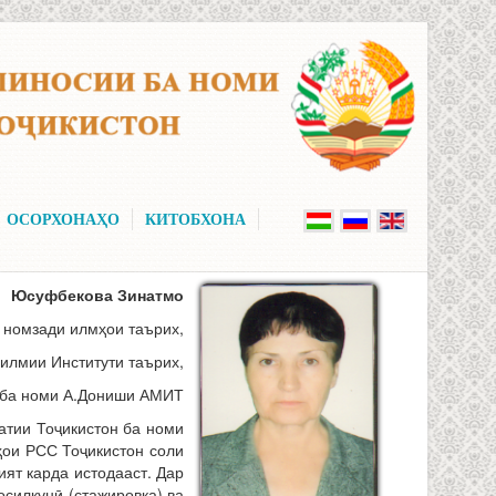
ОСОРХОНАҲО
КИТОБХОНА
Юсуфбекова Зинатмо
 номзади илмҳои таърих,
илмии Институти таърих,
 ба номи А.Дониши АМИТ
атии Тоҷикистон ба номи
ҳои РСС Тоҷикистон соли
ият карда истодааст. Дар
осилкунӣ (стажировка) ва