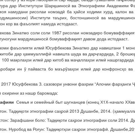
тура дар Институтҳои Шарқшиносӣ ва Этнографияи Академияи Ф
моя намудани рисолаи номзадӣ ба ҳайси ходими хурд, калон ва
рдумшиносии) Институти таърих, бостоншиносӣ ва мардумшин
он кор ва фаъолият намуда истодааст.
ова Зинатмо соли соли 1987 рисолаи номзадиро бомуваффақият 
 гуногуни мардумшиносӣ бомуваффақият давом дода истодааст.
оми фаъолияти илмӣ Юсуфбекова Зинатмо дар навиштани 1 моно
 китоби дар ҳаммуаллифӣ навишта шуда ва дарҷгардида, 2 брошюр
з 100 мақолаҳои илмӣ дар китоб ва маҷаллаҳои илмӣ нашргардида
обари ин ў пайваста бо маърўзаҳои илмӣ дар конфронсҳо ва 
.
 2017 Юсуфбекова З. сазовори унвони фахрии “Алочии фарҳанги ҶТ
и охирини аз нашр баромада:
рафияи
Семья и семейный быт шугнанцев (конец Х1Х-начало ХХвв.)
тон. Тадқиқоти этнографии саҳроӣ 2013 Душанбе, 2014. (ҳаммуал
стон: Зарафшани боло: Тадқиқоти саҳрои этнографии соли 2014. Д
тон. Нуробод ва Роғун: Тадқиқотҳои саҳрои этнографӣ. Душанбе,20