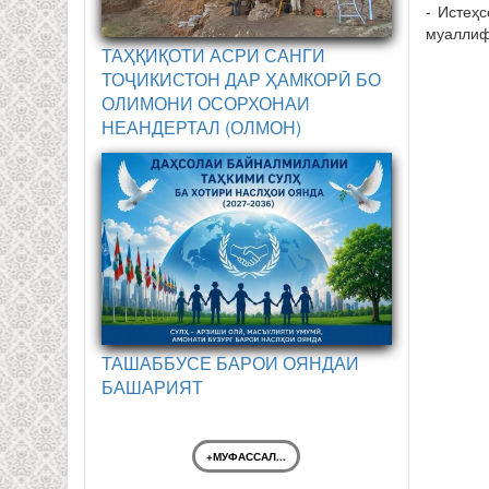
- Истеҳс
муаллиф
ТАҲҚИҚОТИ АСРИ САНГИ
ТОҶИКИСТОН ДАР ҲАМКОРӢ БО
ОЛИМОНИ ОСОРХОНАИ
НЕАНДЕРТАЛ (ОЛМОН)
ТАШАББУСЕ БАРОИ ОЯНДАИ
БАШАРИЯТ
+МУФАССАЛ...