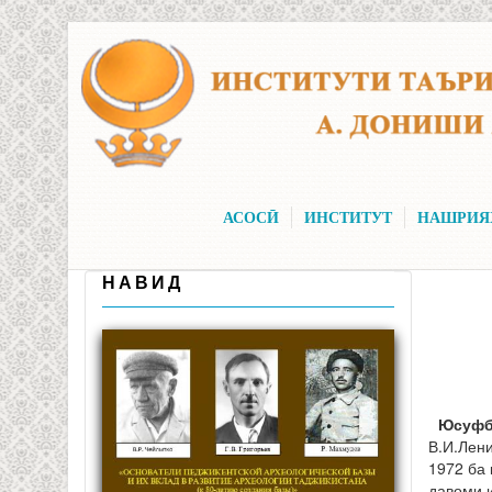
Skip to main content
АСОСӢ
ИНСТИТУТ
НАШРИЯ
НАВИД
Юсуфбе
В.И.Лен
1972 ба 
давоми и