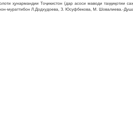
олоти ҳунармандии Тоҷикистон (дар асоси маводи таҳқиқотии саҳ
он-мураттибон Л.Додхудоева, З. Юсуфбекова, М. Шовалиева.-Душа