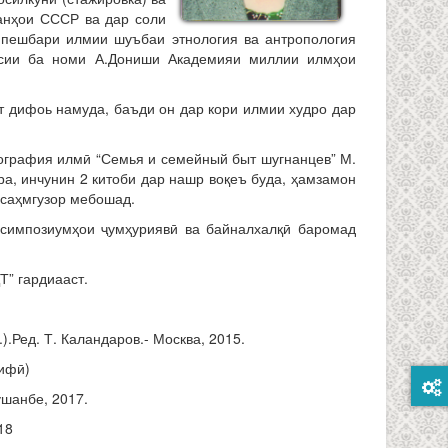
анҳои СССР ва дар соли
 пешбари илмии шуъбаи этнология ва антропология
осии ба номи А.Дониши Академияи миллии илмҳои
дифоь намуда, баъди он дар кори илмии худро дар
графия илмӣ “Семья и семейный быт шугнанцев” М.
а, инчунин 2 китоби дар нашр воқеъ буда, ҳамзамон
 саҳмгузор мебошад.
симпозиумҳои ҷумҳуриявӣ ва байналхалқӣ баромад
” гардиааст.
.Ред. Т. Каландаров.- Москва, 2015.
лифӣ)
ушанбе, 2017.
18