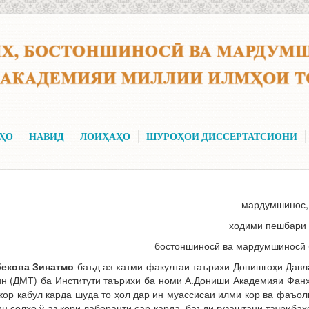
ҲО
НАВИД
ЛОИҲАҲО
ШӮРОҲОИ ДИССЕРТАТСИОНӢ
мардумшинос,
ходими пешбари 
бостоншиносӣ ва мардумшиносӣ
кова Зинатмо
баъд аз хатми факултаи таърихи Донишгоҳи Давл
ин (ДМТ) ба Институти таърихи ба номи А.Дониши Академияи Фан
кор қабул карда шуда то ҳол дар ин муассисаи илмӣ кор ва фаъол
н солҳо ў аз кори лаборанти сар карда, баъди гузаштани таҷрибаҳ