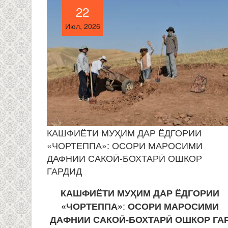
22
22
Июл, 2026
Июл, 2026
КАШФИЁТИ МУҲИМ ДАР ЁДГОРИИ
«ЧОРТЕППА»: ОСОРИ МАРОСИМИ
ДАФНИИ САКОӢ-БОХТАРӢ ОШКОР
ГАРДИД
КАШФИЁТИ МУ
Ҳ
ИМ
ДАР
ЁДГОРИИ
:
«ЧОРТЕППА»
ОСОРИ
МАРОСИМИ
ДАФНИИ
САКО
Ӣ
-
БОХТАР
Ӣ
ОШКОР
ГА