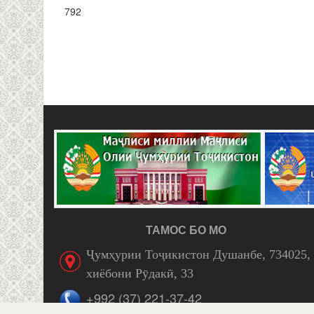
792
PAGES
ТАМОС БО МО
Ҷумҳурии Тоҷикистон Душанбе, 734025,
хиёбони Рӯдакӣ, 33
+992 (37) 221-37-42