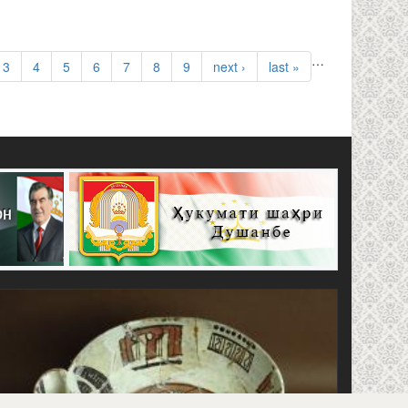
…
3
4
5
6
7
8
9
next ›
last »