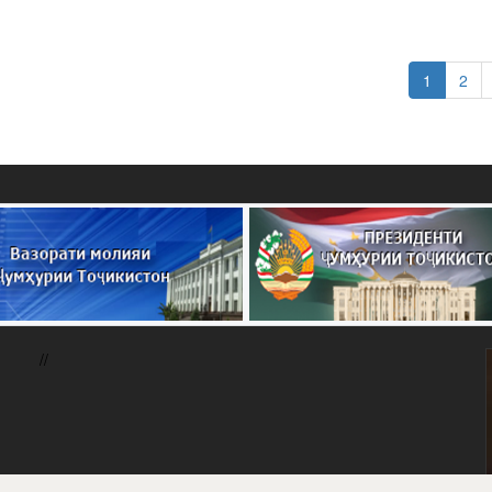
1
2
//