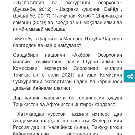
«Экспозитсия ва экскурсияи осорхона»
(Душанбе, 2012); «Шаҳраки кушонии Сайёд»,
(Душанбе, 2017), “Ганҷинаи Кӯлоб ” (Дирҳамҳои
сомонӣ) (2019) ва зиёда аз 50 мақолаи илмӣ ва
илмӣ-оммавӣ мебошад.
«Китобу-л-фароиз»-и Мавлоно Яъқуби Чархиро
баргардон ва нашр намудааст.
Сардабири нашрияи «Ахбори Осорхонаи
миллии Тоҷикистон», раиси Шӯрои илмӣ ва
Комиссияи экспертии Осорхонаи миллии
Тоҷикистон(то соли 2021) ва узви Комисияи
ҷумҳуриявии экспертизаи бадеӣ ва коршиноси
дараҷаи байналмилалист.
Дар чандин ҳафриёти бостоншиносии ҳудуди
Тоҷикистон ва Афғонистон иштирок кардааст.
Хатмкардаи курсҳои такмили ихтисос дар
Академияи фарҳанг ва санъати Федератсияи
Россия дар ш. Челябинск (2008), Пажӯҳишгоҳи
байналмилалии реставратсия ва