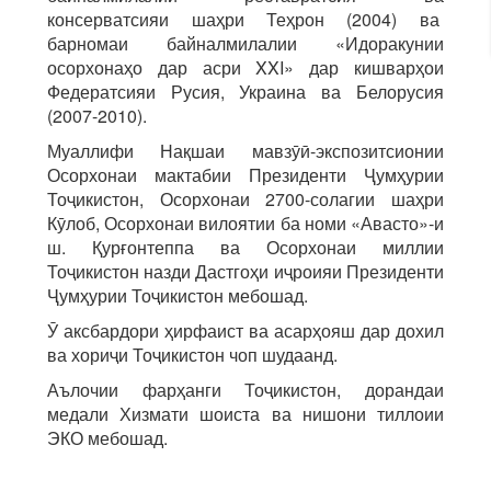
консерватсияи шаҳри Теҳрон (2004) ва
барномаи байналмилалии «Идоракунии
осорхонаҳо дар асри XXI» дар кишварҳои
Федератсияи Русия, Украина ва Белорусия
(2007-2010).
Муаллифи Нақшаи мавзӯӣ-экспозитсионии
Осорхонаи мактабии Президенти Ҷумҳурии
Тоҷикистон, Осорхонаи 2700-солагии шаҳри
Кӯлоб, Осорхонаи вилоятии ба номи «Авасто»-и
ш. Қурғонтеппа ва Осорхонаи миллии
Тоҷикистон назди Дастгоҳи иҷроияи Президенти
Ҷумҳурии Тоҷикистон мебошад.
Ӯ аксбардори ҳирфаист ва асарҳояш дар дохил
ва хориҷи Тоҷикистон чоп шудаанд.
Аълочии фарҳанги Тоҷикистон, дорандаи
медали Хизмати шоиста ва нишони тиллоии
ЭКО мебошад.