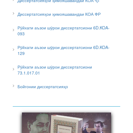
Диссертатсияҳои ҳимояшавандаи КОА ҶТ
Диссертатсияҳои ҳимояшавандаи КОА ФР
Рӯйхати аъзои шӯрои диссертатсиони 6D.KOA-
093
Рӯйхати аъзои шӯрои диссертатсиони 6D.KOA-
129
Рӯйхати аъзои шӯрои диссертатсиони
73.1.017.01
Бойгонии диссертатсияҳо