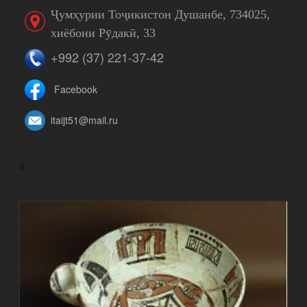
Ҷумҳурии Тоҷикистон Душанбе, 734025,
хиёбони Рӯдакӣ, 33
+992 (37) 221-37-42
Facebook
itaijt51@mail.ru
//