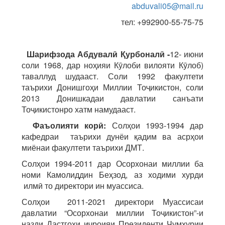
abduvali05@mail.ru
тел: +992900-55-75-75
Шарифзода Абдувалӣ Қурбоналӣ -
12- июни
соли 1968, дар ноҳияи Кӯлоби вилояти Кӯлоб)
таваллуд шудааст.
Соли 1992 факултети
таърихи Донишгоҳи Миллии Тоҷикистон, соли
2013 Донишкадаи давлатии санъати
Тоҷикистонро хатм намудааст.
Фаъолияти корӣ:
Солҳои 1993-1994 дар
кафедраи таърихи дунёи қадим ва асрҳои
миёнаи факултети таърихи ДМТ.
Солҳои 1994-2011 дар Осорхонаи миллии ба
номи Камолиддин Беҳзод, аз ходими хурди
илмӣ то директори ин муассиса.
Солҳои 2011-2021 директори Муассисаи
давлатии “Осорхонаи миллии Тоҷикистон”-и
назди Дастгоҳи иҷроияи Президенти Ҷумҳурии