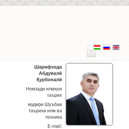
Skip to main content
Шарифзода
Абдувалӣ
Қурбоналӣ
Номзади илмҳои
таърих
мудири Шуъбаи
таърихи илм ва
техника
E-mail: