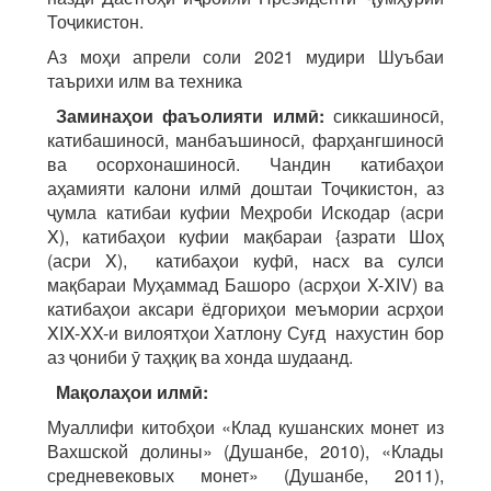
Тоҷикистон.
Аз моҳи апрели соли 2021 мудири Шуъбаи
таърихи илм ва техника
Заминаҳои фаъолияти илмӣ:
сиккашиносӣ,
катибашиносӣ, манбаъшиносӣ, фарҳангшиносӣ
ва осорхонашиносӣ. Чандин катибаҳои
аҳамияти калони илмӣ доштаи Тоҷикистон, аз
ҷумла катибаи куфии Меҳроби Искодар (асри
X), катибаҳои куфии мақбараи {азрати Шоҳ
(асри X), катибаҳои куфӣ, насх ва сулси
мақбараи Муҳаммад Башоро (асрҳои X-XIV) ва
катибаҳои аксари ёдгориҳои меъмории асрҳои
XIX-XX-и вилоятҳои Хатлону Суғд нахустин бор
аз ҷониби ӯ таҳқиқ ва хонда шудаанд.
Мақолаҳои илмӣ:
Муаллифи китобҳои «Клад кушанских монет из
Вахшской долины» (Душанбе, 2010), «Клады
средневековых монет» (Душанбе, 2011),