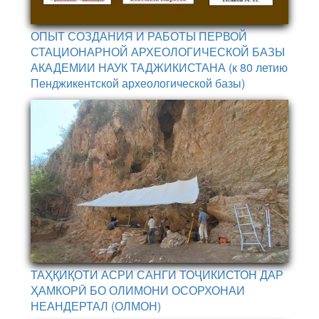
ОПЫТ СОЗДАНИЯ И РАБОТЫ ПЕРВОЙ
СТАЦИОНАРНОЙ АРХЕОЛОГИЧЕСКОЙ БАЗЫ
АКАДЕМИИ НАУК ТАДЖИКИСТАНА (к 80 летию
Пенджикентской археологической базы)
ТАҲҚИҚОТИ АСРИ САНГИ ТОҶИКИСТОН ДАР
ҲАМКОРӢ БО ОЛИМОНИ ОСОРХОНАИ
НЕАНДЕРТАЛ (ОЛМОН)