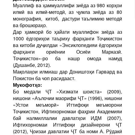
Муаллиф ва ҳаммуаллифи зиёда аз 980 корҳои
илмӣ ва илмӣ-методӣ, аз ҷумла зиёда аз 80
монография, китоб, дастури таълимию методӣ
ва брошюраҳо.
Дар ҳамкорӣ бо ҳайати муаллифон зиёда аз
1000 ёдгориҳои таъриху фарҳанги Тоҷикистон
ва китоби дуҷилдаи «Энсиклопедияи ёдгориҳои
фарҳанги ориёнии Осиёи Марказӣ.
Тоҷикистон»-ро ба нашр омода намуд
(Душанбе, 2012).
Мақолаҳои илмиаш дар Донишгоҳи Гарвард ва
Покистон ба чоп расидааст.
Мукофотҳо:
Бо медали ҶТ «Хизмати шоиста» (2009),
нишони «Аълочии маорифи ҶТ» (1996), нишони
«Устои меъморӣ» Иттифоқи меъморони
Тоҷикистон, Ифтихорномаи фаҳрии Академияи
бай налмиллалии давлатҳои ИДМ (2007),
Ифтихорномаи Иттифоқи дизайнерони ҶТ
(2012), Ҷоизаи давлатии ҶТ ба номи А. Рӯдакӣ