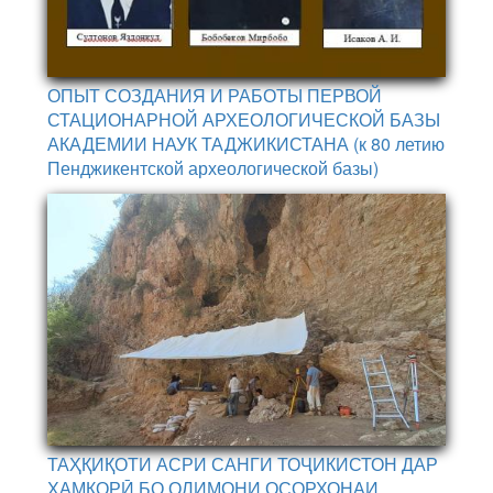
ОПЫТ СОЗДАНИЯ И РАБОТЫ ПЕРВОЙ
СТАЦИОНАРНОЙ АРХЕОЛОГИЧЕСКОЙ БАЗЫ
АКАДЕМИИ НАУК ТАДЖИКИСТАНА (к 80 летию
Пенджикентской археологической базы)
ТАҲҚИҚОТИ АСРИ САНГИ ТОҶИКИСТОН ДАР
ҲАМКОРӢ БО ОЛИМОНИ ОСОРХОНАИ