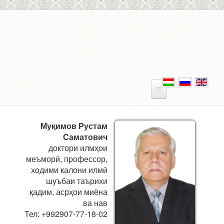
Skip to main content
Муқимов Рустам
Саматович
доктори илмҳои
меъморӣ, профессор,
ходими калони илмӣ
шуъбаи таърихи
қадим, асрҳои миёна
ва нав
Тел: +992907-77-18-02