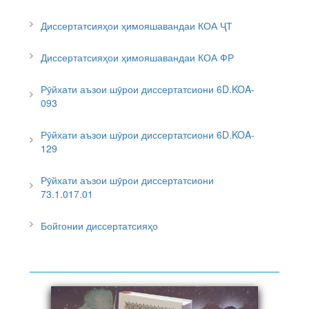
Диссертатсияҳои ҳимояшавандаи КОА ҶТ
Диссертатсияҳои ҳимояшавандаи КОА ФР
Рӯйхати аъзои шӯрои диссертатсиони 6D.KOA-
093
Рӯйхати аъзои шӯрои диссертатсиони 6D.KOA-
129
Рӯйхати аъзои шӯрои диссертатсиони
73.1.017.01
Бойгонии диссертатсияҳо