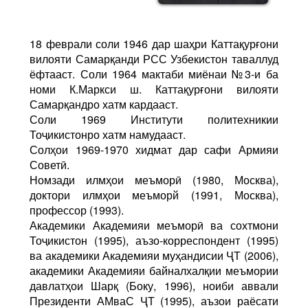
18 феврали соли 1946 дар шаҳри Каттақурғони
вилояти Самарқанди РСС Узбекистон таваллуд
ёфтааст. Соли 1964 мактаби миёнаи №3-и ба
номи К.Маркси ш. Каттақурғони вилояти
Самарқандро хатм кардааст.
Соли 1969 Институти политехникии
Тоҷикистонро хатм намудааст.
Солҳои 1969-1970 хидмат дар сафи Армияи
Советӣ.
Номзади илмҳои меъморӣ (1980, Москва),
доктори илмҳои меъморй (1991, Москва),
профес­сор (1993).
Академики Академияи меъ­морӣ ва сохтмони
Тоҷикистон (1995), аъзо-корреспондент (1995)
ва академики Академияи муҳандисии ҶТ (2006),
академики Академияи байналхалқии меъмории
давлатҳои Шарқ (Боку, 1996), ноиби аввали
Президенти АМваС ҶТ (1995), аъзои раёсати