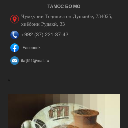
ТАМОС БО МО
Ҷумҳурии Тоҷикистон Душанбе, 734025,
хиёбони Рӯдакӣ, 33
+992 (37) 221-37-42
Facebook
itaijt51@mail.ru
//