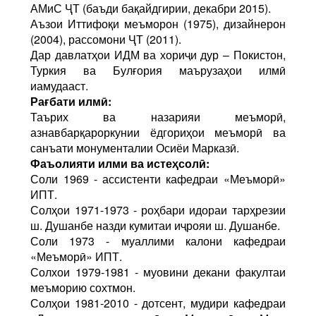
АМиС ҶТ (баъди бақайдгирии, декабри 2015).
Аъзои Иттифоқи меъморон (1975), дизайнерон
(2004), рассомони ҶТ (2011).
Дар давлатҳои ИДМ ва хориҷи дур – Покистон,
Туркия ва Булғория маърузаҳои илмӣ
иамудааст.
Рағбати илмӣ:
Таърих ва назарияи меъморӣ,
азнавбарқароркунии ёдгориҳои меъморӣ ва
санъати монументалии Осиёи Марказӣ.
Фаъолияти илми ва истеҳсо
лӣ:
Соли 1969 - ассистенти кафедраи «Меъморӣ»
ИПТ.
Солҳои 1971-1973 - роҳбари идораи тарҳрезии
ш. Душанбе назди кумитаи иҷрояи ш. Ду­шанбе.
Соли 1973 - муаллими калони кафедраи
«Меъморӣ» ИПТ.
Солхои 1979-1981 - муовини декани факултаи
меъморию сохтмон.
Солҳои 1981-2010 - дотсент, мудири кафедраи