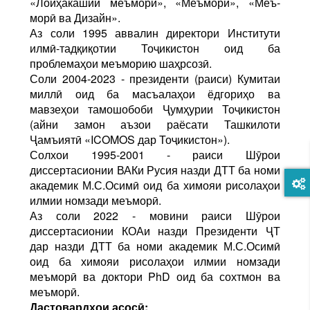
«Лоиҳакашии меъморӣ», «Меъморӣ», «Меъ­
морӣ ва Дизайн».
Аз соли 1995 аввалин директори Институти
илмӣ-тадқиқотии Тоҷикистон оид ба
проблемаҳои меъморию шаҳрсозӣ.
Соли 2004-2023 - президенти (раиси) Кумитаи
миллӣ оид ба масъалаҳои ёдгориҳо ва
мавзеҳои тамошобоби Ҷумҳурии Тоҷикистон
(айни замон аъзои раёсати Ташкилоти
Ҷамъиятӣ «ICOMOS дар Тоҷикис­тон»).
Солхои 1995-2001 - раиси Шӯрои
диссертасионии ВАКи Русия назди ДТТ ба номи
акаде­мик М.С.Осимӣ оид ба химояи рисолаҳои
илмии номзади меъморӣ.
Аз соли 2022 - мовини раиси Шӯрои
диссертасионии КОАи назди Президенти ҶТ
дар назди ДТТ ба номи акаде­мик М.С.Осимӣ
оид ба химояи рисолаҳои илмии номзади
меъморӣ ва доктори PhD оид ба сохтмон ва
меъморӣ.
Дастовардҳои асосӣ: