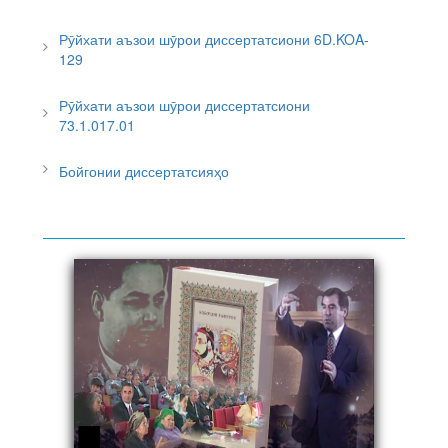
Рӯйхати аъзои шӯрои диссертатсиони 6D.KOA-
129
Рӯйхати аъзои шӯрои диссертатсиони
73.1.017.01
Бойгонии диссертатсияҳо