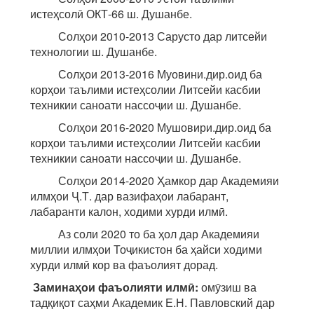
истеҳсолӣ ОКТ-66 ш. Душанбе.
Солҳои 2010-2013 Сарусто дар литсейи
технологии ш. Душанбе.
Солҳои 2013-2016 Муовини.дир.оид ба
корҳои таълими истеҳсолии Литсейи касбии
техникии саноати нассоҷии ш. Душанбе.
Солҳои 2016-2020 Мушовири.дир.оид ба
корҳои таълими истеҳсолии Литсейи касбии
техникии саноати нассоҷии ш. Душанбе.
Солҳои 2014-2020 Ҳамкор дар Академияи
илмҳои Ҷ.Т. дар вазифаҳои лабарант,
лабаранти калон, ходими хурди илмӣ.
Аз соли 2020 то ба ҳол дар Академияи
миллии илмҳои Тоҷикистон ба ҳайси ходими
хурди илмӣ кор ва фаъолият дорад.
Заминаҳои фаъолияти илмӣ:
омӯзиш ва
тадқиқот саҳми Академик Е.Н. Павловский дар