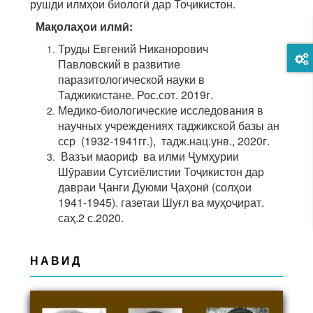
рушди илмҳои биологӣ дар Тоҷикистон.
Мақолаҳои илмӣ:
Труды Евгений Никанорович
Павловский в развитие
паразитологической науки в
Таджикистане. Рос.сот. 2019г.
Медико-биологические исследования в
научных учреждениях таджикской базы ан
сср (1932-1941гг.), тадж.нац.унв., 2020г.
Вазъи маориф ва илми Ҷумҳурии
Шӯравии Сутсиёлистии Тоҷикистон дар
давраи Ҷанги Дуюми Ҷаҳонӣ (солҳои
1941-1945). газетаи Шуғл ва муҳоҷират.
саҳ.2 с.2020.
НАВИД