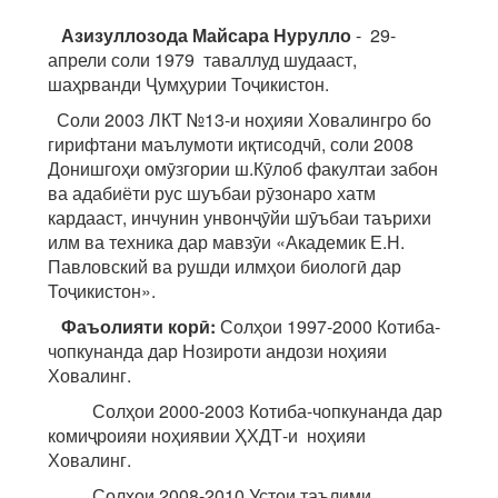
Азизуллозода Майсара Нурулло
-
29-
апрели соли 1979 таваллуд шудааст,
шаҳрванди Ҷумҳурии Тоҷикистон.
Соли 2003 ЛКТ №13-и ноҳияи Ховалингро бо
гирифтани маълумоти иқтисодчӣ, соли 2008
Донишгоҳи омӯзгории ш.Кӯлоб факултаи забон
ва адабиёти рус шуъбаи рӯзонаро хатм
кардааст, инчунин унвонҷӯйи шӯъбаи таърихи
илм ва техника дар мавзӯи «Академик Е.Н.
Павловский ва рушди илмҳои биологӣ дар
Тоҷикистон».
Фаъолияти корӣ:
Солҳои 1997-2000 Котиба-
чопкунанда дар Нозироти андози ноҳияи
Ховалинг.
Солҳои 2000-2003 Котиба-чопкунанда дар
комиҷроияи ноҳиявии ҲХДТ-и ноҳияи
Ховалинг.
Солҳои 2008-2010 Устои таълими