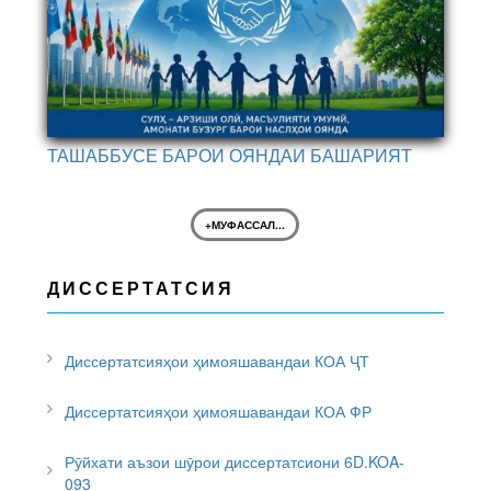
ТАШАББУСЕ БАРОИ ОЯНДАИ БАШАРИЯТ
+МУФАССАЛ...
ДИССЕРТАТСИЯ
Диссертатсияҳои ҳимояшавандаи КОА ҶТ
Диссертатсияҳои ҳимояшавандаи КОА ФР
Рӯйхати аъзои шӯрои диссертатсиони 6D.KOA-
093