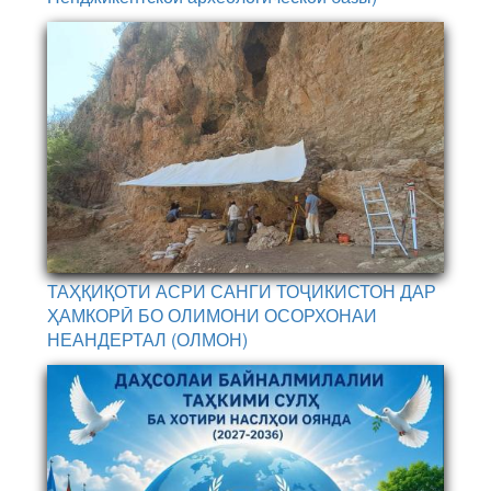
ТАҲҚИҚОТИ АСРИ САНГИ ТОҶИКИСТОН ДАР
ҲАМКОРӢ БО ОЛИМОНИ ОСОРХОНАИ
НЕАНДЕРТАЛ (ОЛМОН)