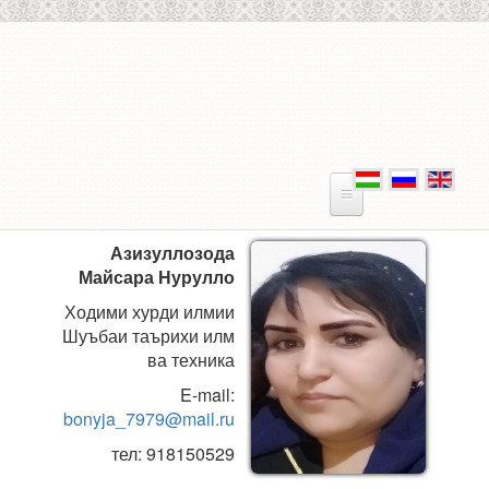
Skip to main content
Азизуллозода
Майсара Нурулло
Ходими хурди илмии
Шуъбаи таърихи илм
ва техника
E-mail:
bonyja_7979@mail.ru
тел: 918150529