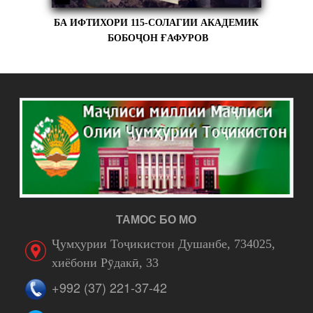
БА ИФТИХОРИ 115-СОЛАГИИ АКАДЕМИК
БОБОҶОН ҒАФУРОВ
ТАМОС БО МО
Ҷумҳурии Тоҷикистон Душанбе, 734025,
хиёбони Рӯдакӣ, 33
+992 (37) 221-37-42