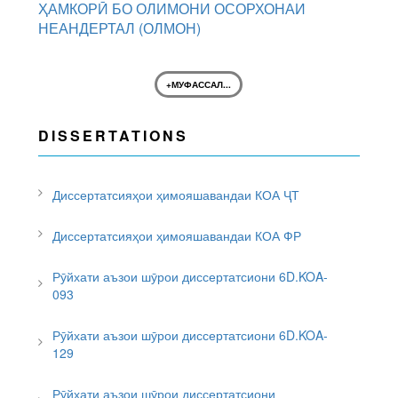
ҲАМКОРӢ БО ОЛИМОНИ ОСОРХОНАИ
НЕАНДЕРТАЛ (ОЛМОН)
+МУФАССАЛ...
DISSERTATIONS
Диссертатсияҳои ҳимояшавандаи КОА ҶТ
Диссертатсияҳои ҳимояшавандаи КОА ФР
Рӯйхати аъзои шӯрои диссертатсиони 6D.KOA-
093
Рӯйхати аъзои шӯрои диссертатсиони 6D.KOA-
129
Рӯйхати аъзои шӯрои диссертатсиони