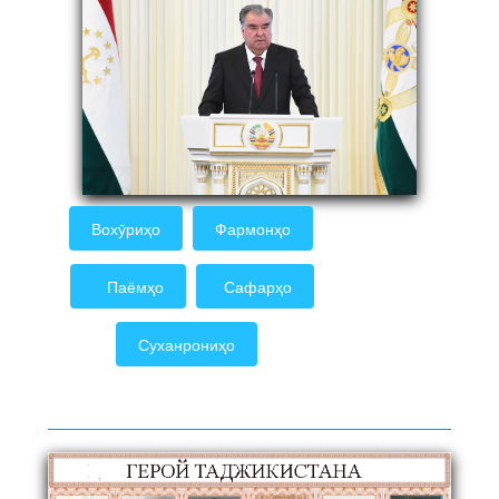
Вохӯриҳо
Фармонҳо
Паёмҳо
Сафарҳо
Суханрониҳо