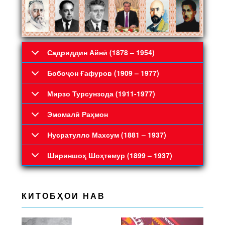
Садриддин Айнӣ (1878 – 1954)
Бобоҷон Ғафуров (1909 – 1977)
Мирзо Турсунзода (1911-1977)
Эмомалӣ Раҳмон
Нусратулло Махсум (1881 – 1937)
Шириншоҳ Шоҳтемур (1899 – 1937)
КИТОБҲОИ НАВ
Previous
Next