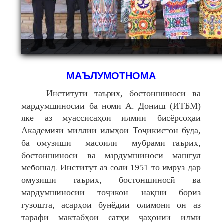
.
МАЪЛУМОТНОМА
Институти таърих, бостоншиносӣ ва
мардумшиносии ба номи А. Дониш (ИТБМ)
яке аз муассисаҳои илмии бисёрсоҳаи
Академияи миллии илмҳои Тоҷикистон буда,
ба омӯзиши масоили мубрами таърих,
бостоншиносӣ ва мардумшиносӣ машғул
мебошад. Институт аз соли 1951 то имрӯз дар
омӯзиши таърих, бостоншиносӣ ва
мардумшиносии тоҷикон нақши бориз
гузошта, асарҳои бунёдии олимони он аз
тарафи мактабҳои сатҳи ҷаҳонии илми