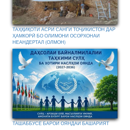
ТАҲҚИҚОТИ АСРИ САНГИ ТОҶИКИСТОН ДАР
ҲАМКОРӢ БО ОЛИМОНИ ОСОРХОНАИ
НЕАНДЕРТАЛ (ОЛМОН)
ТАШАББУСЕ БАРОИ ОЯНДАИ БАШАРИЯТ