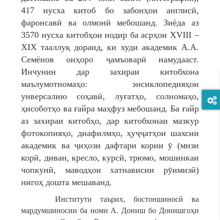
417 нусха китоб бо забонҳои англисӣ,
фаронсавӣ ва олмонӣ мебошанд. Зиёда аз
3570 нусха китобҳои нодир ба асрҳои XVIII –
XIX тааллуқ доранд, ки худи академик А.А.
Семёнов онҳоро ҷамъоварӣ намудааст.
Инчунин дар захираи китобхона
маълумотномаҳо: энсиклопедияҳои
унверсалию соҳавӣ, луғатҳо, солномаҳо,
ҳисоботҳо ва ғайра маҳфуз мебошанд. Ба ғайр
аз захираи китобҳо, дар китобхонаи мазкур
фотокопияҳо, диафилмҳо, ҳуҷҷатҳои шахсии
академик ва ҷиҳози дафтари кории ӯ (мизи
корӣ, диван, кресло, курсӣ, трюмо, мошинкаи
чопкунӣ, маводҳои хатнависии рӯимизӣ)
нигоҳ дошта мешаванд.
Институти таърих, бостоншиносӣ ва
мардумшиносии ба номи А. Дониш бо Донишгоҳи