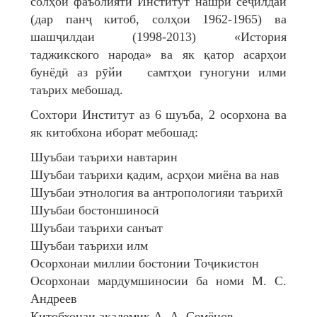
солҳои фаъолияти Институт нашри сеҷилдаи
(дар панҷ китоб, солҳои 1962-1965) ва
шашҷилдаи (1998-2013) «История
таджикского народа» ва як қатор асарҳои
бунёдӣ аз рӯйи самтҳои гуногуни илми
таърих мебошад.
Сохтори Институт аз 6 шуъба, 2 осорхона ва
як китобхона иборат мебошад:
Шуъбаи таърихи навтарин
Шуъбаи таърихи қадим, асрҳои миёна ва нав
Шуъбаи этнология ва антропологияи таърихӣ
Шуъбаи бостоншиносӣ
Шуъбаи таърихи санъат
Шуъбаи таърихи илм
Осорхонаи миллии бостонии Тоҷикистон
Осорхонаи мардумшиносии ба номи М. С.
Андреев
Китобхонаи академик А. А. Семёнов.