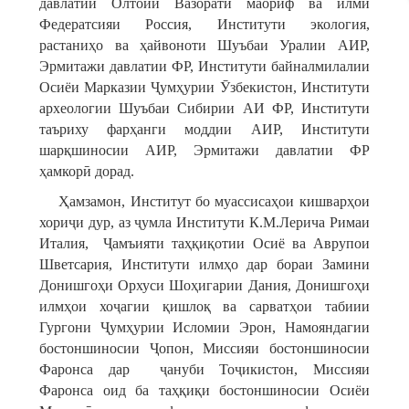
давлатии Олтойи Вазорати маориф ва илми
Федератсияи Россия, Институти экология,
растаниҳо ва ҳайвоноти Шуъбаи Уралии АИР,
Эрмитажи давлатии ФР, Институти байналмилалии
Осиёи Марказии Ҷумҳурии Ӯзбекистон, Институти
археологии Шуъбаи Сибирии АИ ФР, Институти
таъриху фарҳанги моддии АИР, Институти
шарқшиносии АИР, Эрмитажи давлатии ФР
ҳамкорӣ дорад.
Ҳамзамон, Институт бо муассисаҳои кишварҳои
хориҷи дур, аз ҷумла Институти К.М.Лерича Римаи
Италия, Ҷамъияти таҳқиқотии Осиё ва Аврупои
Шветсария, Институти илмҳо дар бораи Замини
Донишгоҳи Орхуси Шоҳигарии Дания, Донишгоҳи
илмҳои хоҷагии қишлоқ ва сарватҳои табиии
Гургони Ҷумҳурии Исломии Эрон, Намояндагии
бостоншиносии Ҷопон, Миссияи бостоншиносии
Фаронса дар ҷануби Тоҷикистон, Миссияи
Фаронса оид ба таҳқиқи бостоншиносии Осиёи