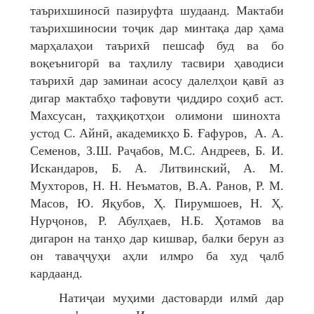
таърихшиносӣ пазируфта шудаанд. Мактаби
таърихшиносии тоҷик дар минтақа дар ҳама
марҳалаҳои таърихӣ пешсаф буд ва бо
воқеънигорӣ ва таҳлилу тасвири ҳаводиси
таърихӣ дар заминаи асосу далелҳои қавӣ аз
дигар мактабҳо тафовути ҷиддиро соҳиб аст.
Махсусан, таҳқиқотҳои олимони шинохта
устод С. Айнӣ, академикҳо Б. Ғафуров, А. А.
Семенов, З.Ш. Раҷабов, М.С. Андреев, Б. И.
Искандаров, Б. А. Литвинский, А. М.
Мухторов, Н. Н. Неъматов, В.А. Ранов, Р. М.
Масов, Ю. Яқубов, Ҳ. Пирумшоев, Н. Ҳ.
Нурҷонов, Р. Абулҳаев, Н.Б. Ҳотамов ва
дигарон на танҳо дар кишвар, балки берун аз
он таваҷҷуҳи аҳли илмро ба худ ҷалб
кардаанд.
Натиҷаи муҳими дастоварди илмӣ дар