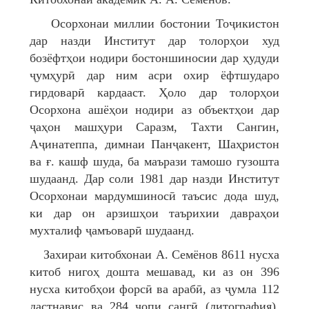
Осорхонаи миллии бостонии Тоҷикистон
дар назди Институт дар толорҳои худ
бозёфтҳои нодири бостоншиносии дар ҳудуди
ҷумҳурӣ дар ним асри охир ёфтшударо
гирдоварӣ кардааст. Ҳоло дар толорҳои
Осорхона ашёҳои нодири аз объектҳои дар
ҷаҳон машҳури Саразм, Тахти Сангин,
Аҷинатеппа, димнаи Панҷакент, Шаҳристон
ва ғ. кашф шуда, ба маърази тамошо гузошта
шудаанд. Дар соли 1981 дар назди Институт
Осорхонаи мардумшиносӣ таъсис дода шуд,
ки дар он арзишҳои таърихии давраҳои
мухталиф ҷамъоварӣ шудаанд.
Захираи китобхонаи А. Семёнов 8611 нусха
китоб нигоҳ дошта мешавад, ки аз он 396
нусха китобҳои форсӣ ва арабӣ, аз ҷумла 112
дастнавис ва 284 чопи сангӣ (литография),