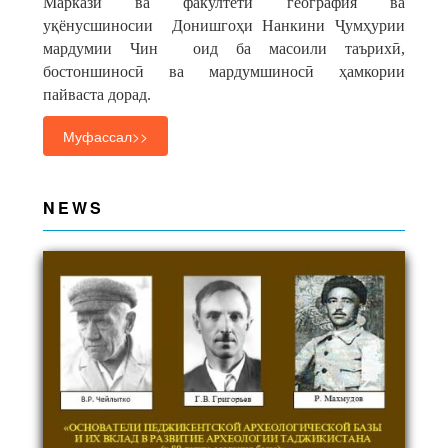
Марказӣ ва факултети география ва
уқёнусшиносии Донишгоҳи Нанкини Ҷумҳурии
мардумии Чин оид ба масоили таърихӣ,
бостоншиносӣ ва мардумшиносӣ ҳамкории
пайваста дорад.
Муфассал>>
NEWS