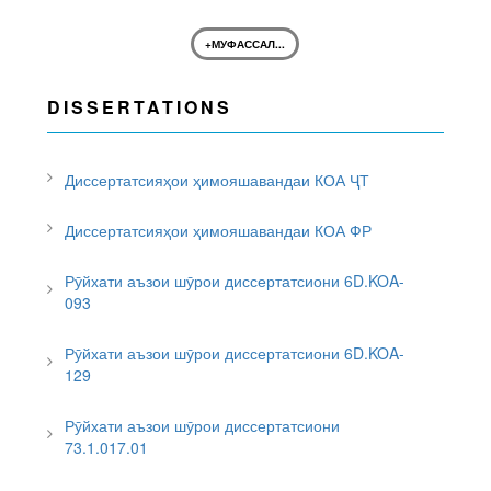
+МУФАССАЛ...
DISSERTATIONS
Диссертатсияҳои ҳимояшавандаи КОА ҶТ
Диссертатсияҳои ҳимояшавандаи КОА ФР
Рӯйхати аъзои шӯрои диссертатсиони 6D.KOA-
093
Рӯйхати аъзои шӯрои диссертатсиони 6D.KOA-
129
Рӯйхати аъзои шӯрои диссертатсиони
73.1.017.01