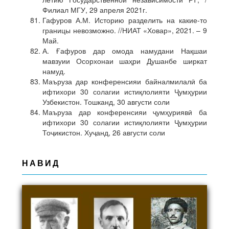
Филиал МГУ, 29 апреля 2021г.
Гафуров А.М. Историю разделить на какие-то
границы невозможно. //НИАТ «Ховар», 2021. – 9
Май.
А. Ғафуров дар омода намудани Нақшаи
мавзуии Осорхонаи шаҳри Душанбе ширкат
намуд.
Маъруза дар конференсияи байналмилалӣ ба
ифтихори 30 солагии истиқлолияти Ҷумҳурии
Узбекистон. Тошканд, 30 августи соли
Маъруза дар конференсияи ҷумҳуриявӣ ба
ифтихори 30 солагии истиқлолияти Ҷумҳурии
Тоҷикистон. Хуҷанд, 26 августи соли
НАВИД