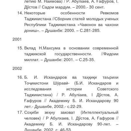
летию М. Наимова) / Р. Абуліаев, А. Ғафуров, І.
Дўстов // Садои мардум. – 2000.- 30 сент.
Некоторые особенности Ревкомов
Таджикистана //Сборник статей молодых ученых
Республики Таджикистана «Чавонон ва чахони
дониш». – Душанбе: 2000. – С.281-285.
2001
Вклад Н.Махсума в основании современной
таджикской государственности. //Фидоии
миллат. – Душанбе: 2001. – С.25-35.
2002
Б. И. Искандаров ва таҳқиқи таърихи
Тоҷикистони Шӯравӣ- (Б.И. Искандаров и
исследования истории Советского
Таджикистана) / Р. Абуліаев, І Дўстов, А.
Ғафуров // Академику Б. И. Искандарову 90
лет.- Душанбе, 2002.- с.22-29.
Соҳиби зеҳну заковат (Интеллектуальный
человек) / Р Абулхаев, І. Дўстов, А. Ғафуров //
Академику Б. И. Искандарову 90-лет. –
Душанбе, 2002. с. 46-53.