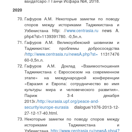
вахдатсаро // Ганҷи Исфара №4, 2018.
2020
Гафуров А.М. Некоторые заметки по поводу
споров между историками Таджикистана и
Узбекистана http: //
www.centrasia.ru
news A.
php4?st=1139391780. -0,5п.л.
Гафуров А.М. Великоузбекский шовинизм и
Таджикистан: проблемы добрососедства
/
http://www.centrasia.ru/newsA.php?st=
11317476
60-0,5п.л.
Гафуров А.М. Доклад «Взаимоотношения
Таджикистана с Евросоюзом на современном
этапе» на международной конференции
«Евразия и Европа: сотрудничество во имя
культуры мира и человеческого развития».
Париж 3-4 декабря
2013г./
http://eurasia.upf.org/peace-and-
security/europe-eurasia
dialogue/1076-2013-12-
27-12-17-40.html.
Некоторые заметки по поводу споров между
историками Таджикистана и
Узбекистана.
http://www.centrasia.ru/newsA.php4?