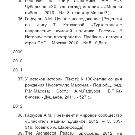
Рецензия на книгу академика РАН А.О.
Чубарьяна «ХХ век: взгляд историка».//Мероси
ниёгон. – 2010. - № 13. (соавтор Масов Р.).
Гафуров А.М. Ценное исследование (Рецензия
на книгу Т. Катюковой «Туркестанское
направление думской политики России» //
Историческое пространство. Проблемы истории
стран СНГ. – Москва, 2010. - № 5. -0,5п.л.
2009
2010
2011
У истоков истории [Текст]: К 130-летию со дня
рождения Нусратулло Махсума / Под общ. ред.
Р.М.Масова; Сост.: А.М.Гафуров, Б.Т.Ка-
билова. - Душанбе, 2011. - 527 с.
2012
Гафуров А.М. Президент и мировое сообщество
//Спаситель нации.- Душанбе, 2012. – С. 309-
316. (соавтор А. Шарифзода).
The Architectof Peace.- Брюссель, 2012, на