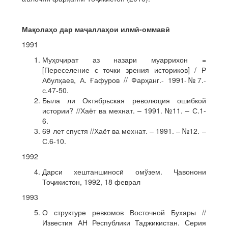
Мақолаҳо дар маҷаллаҳои илмӣ-оммавӣ
1991
Муҳоҷират аз назари муаррихон =
[Переселение с точки зрения историков] / Р
Абулҳаев, А. Ғафуров // Фарҳанг.- 1991-№7.-
с.47-50.
Была ли Октябрьская революция ошибкой
истории? //Хаёт ва мехнат. – 1991. №11. – С.1-
6.
69 лет спустя //Хаёт ва мехнат. – 1991. – №12. –
С.6-10.
1992
Дарси хештаншиносӣ омўзем. Ҷавонони
Тоҷикистон, 1992, 18 феврал
1993
О структуре ревкомов Восточной Бухары //
Известия АН Республики Таджикистан. Серия