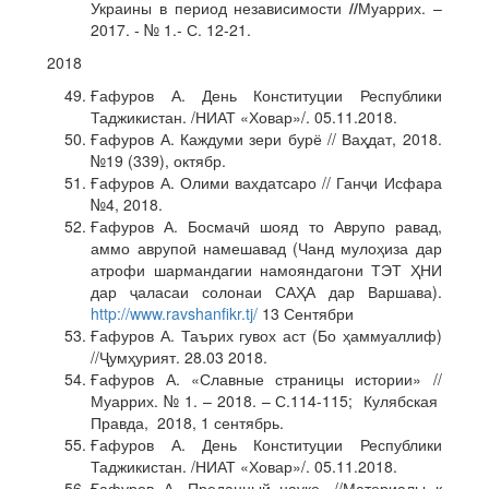
Украины в период независимости
//
Муаррих. –
2017. - № 1.- С. 12-21.
2018
Ғафуров А. День Конституции Республики
Таджикистан. /НИАТ «Ховар»/. 05.11.2018.
Ғафуров А. Каждуми зери бурё // Ваҳдат, 2018.
№19 (339), октябр.
Ғафуров А. Олими вахдатсаро // Ганҷи Исфара
№4, 2018.
Ғафуров А. Босмачӣ шояд то Аврупо равад,
аммо аврупоӣ намешавад (Чанд мулоҳиза дар
атрофи шармандагии намояндагони ТЭТ ҲНИ
дар ҷаласаи солонаи САҲА дар Варшава).
http://www.ravshanfikr.tj/
13 Сентябри
Ғафуров А. Таърих гувох аст (Бо ҳаммуаллиф)
//Ҷумҳурият. 28.03 2018.
Ғафуров А. «Славные страницы истории» //
Муаррих. № 1. – 2018. – С.114-115; Кулябская
Правда, 2018, 1 сентябрь.
Ғафуров А. День Конституции Республики
Таджикистан. /НИАТ «Ховар»/. 05.11.2018.
Ғафуров А. Преданный науке. //Материалы к