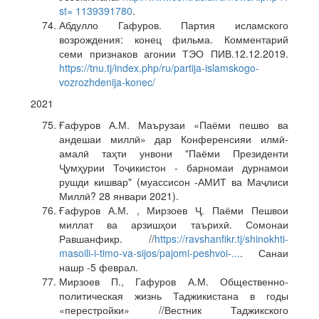
st= 1139391780
.
Абдулло Гафуров. Партия исламского
возрождения: конец фильма. Комментарий
семи признаков агонии ТЭО ПИВ.12.12.2019.
https://tnu.tj/index.php/ru/partija-islamskogo-
vozrozhdenija-konec/
2021
Ғафуров А.М. Маърузаи «Паёми пешво ва
андешаи миллӣ» дар Конференсияи илмӣ-
амалӣ таҳти унвони "Паёми Президенти
Ҷумҳурии Тоҷикистон - барномаи дурнамои
рушди кишвар" (муассисон -АМИТ ва Маҷлиси
Миллӣ? 28 январи 2021).
Ғафуров А.М. , Мирзоев Ҷ. Паёми Пешвои
миллат ва арзишҳои таърихӣ. Сомонаи
Равшанфикр. //
https://ravshanfikr.tj/shinokhti-
masoili-i-timo-va-sijos/pajomi-peshvoi-...
. Санаи
нашр -5 феврал.
Мирзоев П., Гафуров А.М. Общественно-
политическая жизнь Таджикистана в годы
«перестройки» //Вестник Таджикского