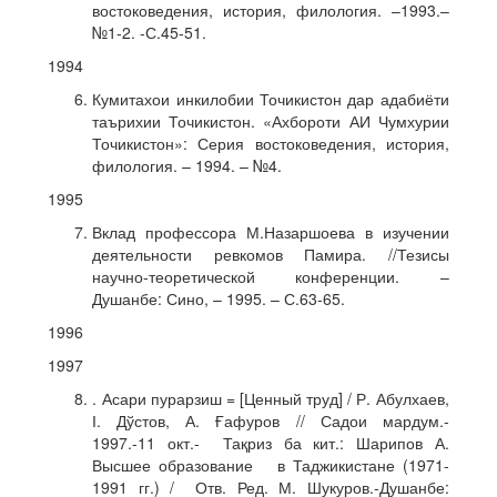
востоковедения, история, филология. –1993.–
№1-2. -С.45-51.
1994
Кумитахои инкилобии Точикистон дар адабиёти
таърихии Точикистон. «Ахбороти АИ Чумхурии
Точикистон»: Серия востоковедения, история,
филология. – 1994. – №4.
1995
Вклад профессора М.Назаршоева в изучении
деятельности ревкомов Памира. //Тезисы
научно-теоретической конференции. –
Душанбе: Сино, – 1995. – С.63-65.
1996
1997
. Асари пурарзиш = [Ценный труд] / Р. Абулхаев,
І. Дўстов, А. Ғафуров // Садои мардум.-
1997.-11 окт.- Тақриз ба кит.: Шарипов А.
Высшее образование в Таджикистане (1971-
1991 гг.) / Отв. Ред. М. Шукуров.-Душанбе: