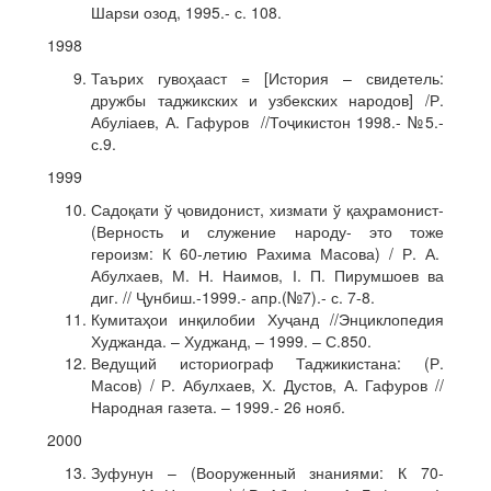
Шарѕи озод, 1995.- с. 108.
1998
Таърих гувоҳааст = [История – свидетель:
дружбы таджикских и узбекских народов] /Р.
Абуліаев, А. Гафуров //Тоҷикистон 1998.- №5.-
с.9.
1999
Садоқати ў ҷовидонист, хизмати ў қаҳрамонист-
(Верность и служение народу- это тоже
героизм: К 60-летию Рахима Масова) / Р. А.
Абулхаев, М. Н. Наимов, І. П. Пирумшоев ва
диг. // Ҷунбиш.-1999.- апр.(№7).- с. 7-8.
Кумитаҳои инқилобии Хуҷанд //Энциклопедия
Худжанда. – Худжанд, – 1999. – С.850.
Ведущий историограф Таджикистана: (Р.
Масов) / Р. Абулхаев, Х. Дустов, А. Гафуров //
Народная газета. – 1999.- 26 нояб.
2000
Зуфунун – (Вооруженный знаниями: К 70-