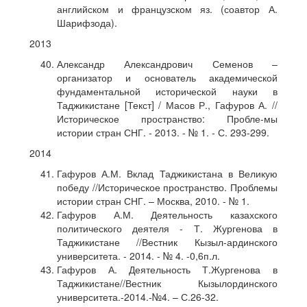
английском и французском яз. (соавтор А.
Шарифзода).
2013
Александр Александрович Семенов –
организатор и основатель академической
фундаментальной исторической науки в
Таджикистане [Текст] / Масов Р., Гафуров А. //
Историческое пространство: Пробле-мы
истории стран СНГ. - 2013. - № 1. - С. 293-299.
2014
Гафуров А.М. Вклад Таджикистана в Великую
победу //Историческое пространство. Проблемы
истории стран СНГ. – Москва, 2010. - № 1.
Гафуров А.М. Деятельность казахского
политического деятеля - Т. Жургенова в
Таджикистане //Вестник Кызыл-ардинского
университета. - 2014. - № 4. -0,6п.л.
Гафуров А. Деятельность Т.Жургенова в
Таджикистане//Вестник Кызылординского
университета.-2014.-№4. – С.26-32.