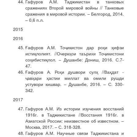
Гафуров А.М. Таджикистан в танковых
сражениях Второй мировой войны // Танковые
сражения в мировой истории. – Белгород, 2014.
– 0,6 п.л.
2015
2016
Ғафуров А.М. Тоҷикистон дар роҳи ҳифзи
истиқлолият. //Очеркҳои таърихи Тоҷикистони
соҳибистиқлол. – Душанбе: Дониш, 2016. С.7-
47.
Ғафуров А. Роҳи душвори сулҳ //Ваҳдат -
ҷавҳари ҳастии миллат ва омили рушди
устувори кишвар. – Душанбе, 2016. – С. 330-
342.
2017
Гафуров А.М. Из истории изучения восстаний
1916г. в Таджикистане //Восстания 1916г. в
Азиатской России: неизвестное об известном. –
Москва, 2017. – С. 318-328.
Гафуров А.М. Научные связи Таджикистана и