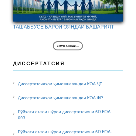
ТАШАББУСЕ БАРОИ ОЯНДАИ БАШАРИЯТ
+МУФАССАЛ...
ДИССЕРТАТСИЯ
Диссертатсияҳои ҳимояшавандаи КОА ҶТ
Диссертатсияҳои ҳимояшавандаи КОА ФР
Рӯйхати аъзои шӯрои диссертатсиони 6D.KOA-
093
Рӯйхати аъзои шӯрои диссертатсиони 6D.KOA-