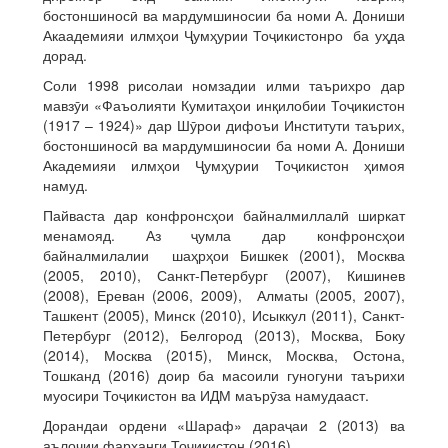
бостоншиносӣ ва мардумшиносии ба номи А. Дониши
Акаадемияи илмҳои Ҷумҳурии Тоҷикистонро ба уҳда
дорад.
Соли 1998 рисолаи номзадии илми таърихро дар
мавзӯи «Фаъолияти Кумитаҳои инқилобии Тоҷикистон
(1917 – 1924)» дар Шӯрои дифоъи Институти таърих,
бостоншиносӣ ва мардумшиносии ба номи А. Дониши
Академияи илмҳои Ҷумҳурии Тоҷикистон ҳимоя
намуд.
Пайваста дар конфронсҳои байналмиллалӣ ширкат
менамояд. Аз ҷумла дар конфронсҳои
байналмилалии шаҳрҳои Бишкек (2001), Москва
(2005, 2010), Санкт-Петербург (2007), Кишинев
(2008), Ереван (2006, 2009), Алматы (2005, 2007),
Ташкент (2005), Минск (2010), Исыккул (2011), Санкт-
Петербург (2012), Белгород (2013), Москва, Боку
(2014), Москва (2015), Минск, Москва, Остона,
Тошканд (2016) доир ба масоили гуногуни таърихи
муосири Тоҷикистон ва ИДМ маърӯза намудааст.
Дорандаи ордени «Шараф» дараҷаи 2 (2013) ва
аълочии фарҳанги Тоҷикистон (2016).