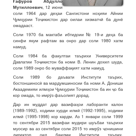
Ғафуров Абдулло
Мутиллоевич
, 12 июни
соли 1964 дар деҳаи Сангистони ноҳияи Айнии
Ҷумҳурии Тоҷикистон дар оилаи хизматчӣ ба дунё
омадааст.
Соли 1970 ба мактаби ибтидоии № 19-и деҳа ба
синфи якум рафтам ва онро дар соли 1980 хатм
намуд.
Соли 1984 ба факултаи таърихи Университети
Давлатии Тоҷикистон ба номи В. Ленин дохил шуда,
соли 1989 онро бо муваффақият хатм намуд.
Соли 1989 бо даъвати Институти таърих,
бостоншиносӣ ва мардумшиносии ба номи А. Дониши
Акаадемияи илмҳои Ҷумҳурии Тоҷикистон ба ин ҷо ба
кор омада, то имрӯз фаъолият дорад.
Дар ин муддат дар вазифаҳои лаборанти калон
(1989-1992), ходими хурди илмӣ (1992-1995), ходими
илмӣ (1995-1998) кор кардм. Аз 1 январи соли 1999
то сентябри 2015 вазифаи мудири шуъбаи таърихи
муосир ва аз сентябри соли 2015 то имрўз ҷонишини
директор оид баилми Институти таърих,