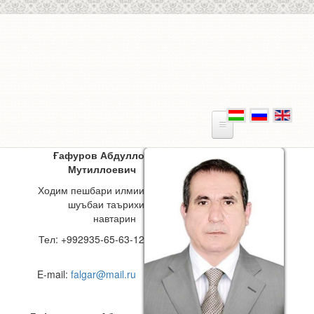
Skip to main content
Ғафуров Абдулло
Мутиллоевич
Ходим пешбари илмии
шуъбаи таърихи
навтарин
Тел: +992935-65-63-12
E-mail:
falgar@mail.ru