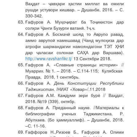
Ваҳдат – ҷавҳари ҳастии миллат ва омили
рушди устувори кишвар. – Душанбе, 2016. – С.
330-342.
Ғафуров А. Муҳоҷират ба Тоҷикистон дар
солҳои Ҷанги Бузурги ватанӣ. 1ҷ.ч.
Ғафуров А. Босмачӣ шояд то Аврупо равад,
аммо аврупоӣ намешавад (Чанд мулоҳиза дар
атрофи шармандагии намояндагони ТЭТ ҲНИ
дар ҷаласаи солонаи САҲА дар Варшава).
http://www.ravshanfikr.tj/
13 Сентябри 2018.
Ғафуров А. «Славные страницы истории» //
Муаррих. № 1. – 2018. – С.114-115; Кулябская
Правда, 2018, 1 сентябрь.
Ғафуров А.
День Конституции Республики
Таджикистан.
/НИАТ «Ховар»/.11.2018
Ғафуров А.М. Каждуми зери бурё // Ваҳдат,
2018. №19 (339), октябр.
Ғафуров А. Преданный науке. //Материалы к
библиографии ученых Таджикистана. Р.
Абулхаев. (Бо ҳаммуаллиф). – Душанбе, 2018.
–С. 11-16.
Ғаффоров Н.,Ризоев Б., Ғафуров А. Олими