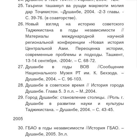
Таърихи ташаккул ва рушди мақомоти молия
дар Тоҷикистон. –Душанбе, 2004. -2-3 главы. -
С. 39-76. (в соавторстве).
Новый взгляд на историю советского
Таджикистана в годы независимости //
Материалы международной научной
региональной конференции «Новая история
Центральной Азии. Переоценка истории,
современные проблемы и подходы. Ташкент,
13-14 сентября. -2004г. – С. 68-72.
Душанбе в годы ВОВ //Сообщение
Национального Музея РТ им. К. Бехзода. –
Душанбе, 2004. – С. 96-103.
Душанбе в советское время // История города
Душанбе. Глава 5. 3 п.л. – М.,2004.
Город Душанбе: становление столицы. //Роль г.
Душанбе в развитии науки и культуры
Таджикистана. – Душанбе, 2004. – С. 43-45.
2005
ГБАО в годы независимости //История ГБАО. –
Душанбе, 2005. 3п.л.