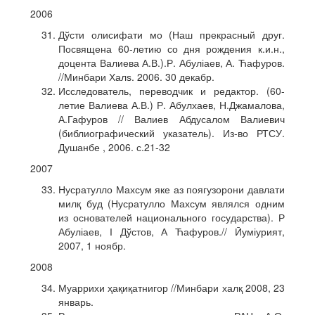
2006
Дўсти олисифати мо (Наш прекрасный друг.
Посвящена 60-летию со дня рождения к.и.н.,
доцента Валиева А.В.).Р. Абуліаев, А. Ћафуров.
//Минбари Халѕ. 2006. 30 декабр.
Исследователь, переводчик и редактор. (60-
летие Валиева А.В.) Р. Абулхаев, Н.Джамалова,
А.Гафуров // Валиев Абдусалом Валиевич
(библиографический указатель). Из-во РТСУ.
Душанбе , 2006. с.21-32
2007
Нусратулло Махсум яке аз поягузорони давлати
милқ буд (Нусратулло Махсум являлся одним
из основателей национального государства). Р
Абуліаев, І Дўстов, А Ћафуров.// Ӣуміурият,
2007, 1 ноябр.
2008
Муаррихи ҳақиқатнигор //Минбари халқ 2008, 23
январь.