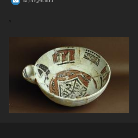
itaijt51@mail.ru
//