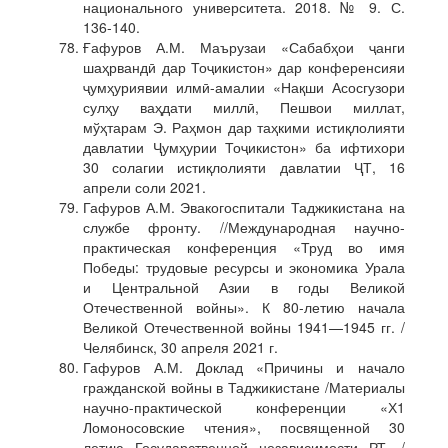
национального университета. 2018. № 9. С.
136-140.
Ғафуров А.М. Маърузаи «Сабабҳои ҷанги
шаҳрвандӣ дар Тоҷикистон» дар конференсияи
ҷумҳуриявии илмӣ-амалии «Нақши Асосгузори
сулҳу ваҳдати миллӣ, Пешвои миллат,
мўҳтарам Э. Раҳмон дар таҳкими истиқлолияти
давлатии Ҷумҳурии Тоҷикистон» ба ифтихори
30 солагии истиқлолияти давлатии ҶТ, 16
апрели соли 2021.
Гафуров А.М. Эвакогоспитали Таджикистана на
службе фронту. //Международная научно-
практическая конференция «Труд во имя
Победы: трудовые ресурсы и экономика Урала
и Центральной Азии в годы Великой
Отечественной войны». К 80-летию начала
Великой Отечественной войны 1941—1945 гг. /
Челябинск, 30 апреля 2021 г.
Гафуров А.М. Доклад «Причины и начало
гражданской войны в Таджикистане /Материалы
научно-практической конференции «Х1
Ломоносовские чтения», посвященной 30
летию Государственной независимости РТ, /