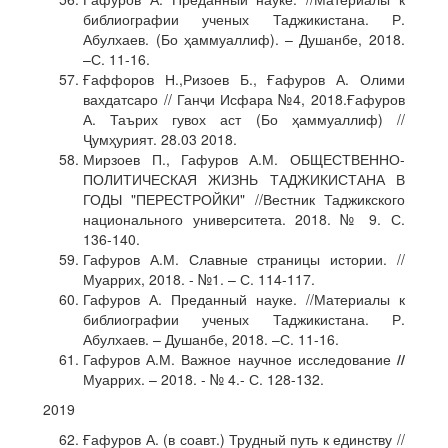
библиографии ученых Таджикистана. Р.
Абулхаев. (Бо ҳаммуаллиф). – Душанбе, 2018.
–С. 11-16.
Ғаффоров Н.,Ризоев Б., Ғафуров А. Олими
вахдатсаро // Ганҷи Исфара №4, 2018.Ғафуров
А. Таърих гувох аст (Бо ҳаммуаллиф) //
Ҷумҳурият. 28.03 2018.
Мирзоев П., Гафуров А.М. ОБЩЕСТВЕННО-
ПОЛИТИЧЕСКАЯ ЖИЗНЬ ТАДЖИКИСТАНА В
ГОДЫ "ПЕРЕСТРОЙКИ" //Вестник Таджикского
национального университета. 2018. № 9. С.
136-140.
Гафуров А.М. Славные страницы истории. //
Муаррих, 2018. - №1. – С. 114-117.
Гафуров А. Преданный науке. //Материалы к
библиографии ученых Таджикистана. Р.
Абулхаев. – Душанбе, 2018. –С. 11-16.
Гафуров А.М. Важное научное исследование
//
Муаррих. – 2018. - № 4.- С. 128-132.
2019
Ғафуров А. (в соавт.) Трудный путь к единству //