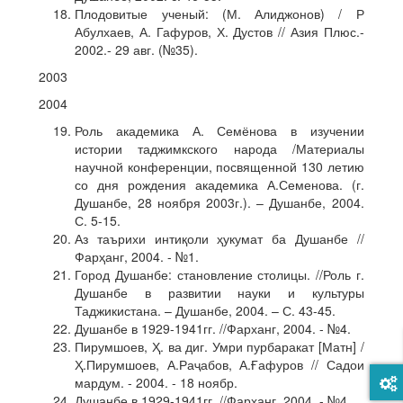
Плодовитые ученый: (М. Алиджонов) / Р
Абулхаев, А. Гафуров, Х. Дустов // Азия Плюс.-
2002.- 29 авг. (№35).
2003
2004
Роль академика А. Семёнова в изучении
истории таджимкского народа /Материалы
научной конференции, посвященной 130 летию
со дня рождения академика А.Семенова. (г.
Душанбе, 28 ноября 2003г.). – Душанбе, 2004.
С. 5-15.
Аз таърихи интиқоли ҳукумат ба Душанбе //
Фарҳанг, 2004. - №1.
Город Душанбе: становление столицы. //Роль г.
Душанбе в развитии науки и культуры
Таджикистана. – Душанбе, 2004. – С. 43-45.
Душанбе в 1929-1941гг. //Фарханг, 2004. - №4.
Пирумшоев, Ҳ. ва диг. Умри пурбаракат [Матн] /
Ҳ.Пирумшоев, А.Раҷабов, А.Ғафуров // Садои
мардум. - 2004. - 18 ноябр.
Душанбе в 1929-1941гг. //Фарханг, 2004. - №4.