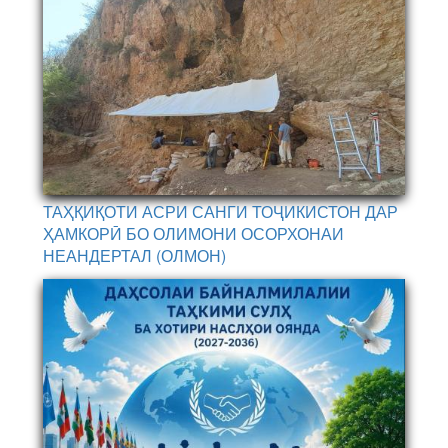
ТАҲҚИҚОТИ АСРИ САНГИ ТОҶИКИСТОН ДАР
ҲАМКОРӢ БО ОЛИМОНИ ОСОРХОНАИ
НЕАНДЕРТАЛ (ОЛМОН)