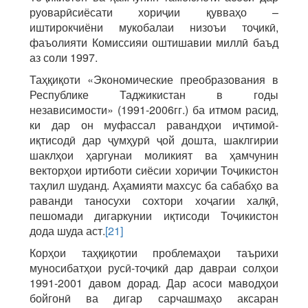
руоварӣсиёсати хориҷии қувваҳо –
иштирокчиёни мукобалаи низоъи тоҷикӣ,
фаъолияти Комиссияи оштишавии миллӣ баъд
аз соли 1997.
Таҳқиқоти «Экономические преобразования в
Республике Таджикистан в годы
независимости» (1991-2006гг.) ба итмом расид,
ки дар он муфассал равандҳои иҷтимоӣ-
иқтисодӣ дар ҷумҳурӣ ҷой дошта, шаклгирии
шаклҳои ҳаргунаи моликият ва ҳамчунин
векторҳои иртиботи сиёсии хориҷии Тоҷикистон
таҳлил шуданд. Аҳамияти махсус ба сабабҳо ва
раванди таносухи сохтори хоҷагии халқӣ,
пешомади дигаркунии иқтисоди Тоҷикистон
дода шуда аст.
[21]
Корҳои таҳқиқотии проблемаҳои таърихи
муносибатҳои русӣ-тоҷикӣ дар давраи солҳои
1991-2001 давом дорад. Дар асоси маводҳои
бойгонӣ ва дигар сарчашмаҳо аксаран