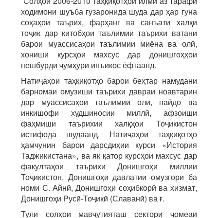
Солҳои 2006-2010 таҳқиқотҳои илмӣ аз тарафи
ходимони шуъба гузаронида шуда дар ҳар гуна
соҳаҳои таърих, фарҳанг ва санъати халқи
тоҷик дар китобҳои таълимии таърихи ватани
барои муассисаҳои таълимии миёна ва олӣ,
хониши курсҳои махсус дар донишгоҳҳои
пешбурди ҷумҳурӣ инъикос ёфтаанд.
Натиҷаҳои таҳқиқотҳо барои беҳтар намудани
барномаи омузиши таърихи давраи ноавтарин
дар муассисаҳои таълимии олӣ, пайдо ва
инкишофи худшиносии миллӣ, афзоиши
фаҳмиши таърихии халқҳои Тоҷикистон
истифода шудаанд. Натиҷаҳои таҳқиқотҳо
ҳамчунин барои дарсдиҳии курси «История
Таджикистана», ва як қатор курсҳои махсус дар
факултаҳои таърихи Донишгоҳи миллии
Тоҷикистон, Донишгоҳи давлатии омузгорӣ ба
номи С. Айнӣ, Донишгоҳи соҳибкорӣ ва хизмат,
Донишгоҳи Русӣ-Тоҷикӣ (Славанӣ) ва ғ.
Тули солҳои мавҷутияташ сектори ҷомеаи