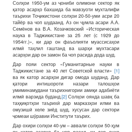
Солҳои 1950-ум аз ҷониби олимони сектор як
қатор асарҳо бахшида ба мавзуоти мухталифи
таърихи Тоҷикистони солҳои 20-50-уми асри 20
тайёр ва чоп шудаанд. Аз он ҷумла асари А.А.
Семёнов ва В.А. Козачковский «Историческая
наука в Таджикистане за 25 лет (с 1929 до
1954гг.)», ки дар он фаъолияти муассисаҳои
илмӣ таҳлил гаштанд ва шарҳи мухтасари
асарҳои дар он замон ба чоп расида дода шуд.
Дар пояи сектор «Гуманитарные науки в
Таджикистане за 40 лет Советской власти»
[1]
ва як катор асарҳои дигар омода шуданд. Дар
қатори интишороти назари талошҳои
умиминамудани таърихнигории амиқи адабиёти
илмӣ варзида буданд.
[2]
Солҳои оянда шавқ ба
таҳқиқотҳои таърихӣ дар марказҳои илми ва
омузишӣ хеле зиёд шуд, хусусан дар сектори
ҷомеаи шӯравии Институти таърих.
Дар охири солҳои 40-ум – аввали солҳои 50-ҳум
як қатор асарҳо ба чоп расид, ки дар онҳо