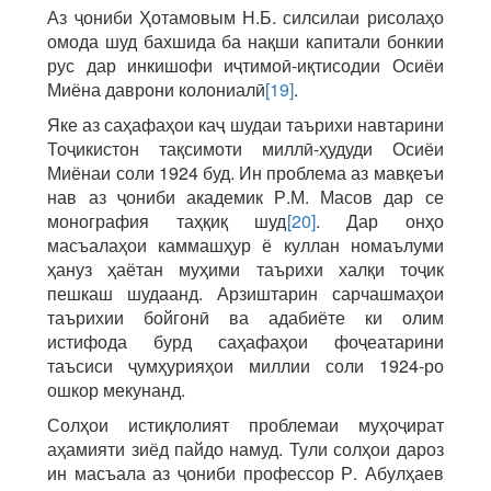
Аз ҷониби Ҳотамовым Н.Б. силсилаи рисолаҳо
омода шуд бахшида ба нақши капитали бонкии
рус дар инкишофи иҷтимоӣ-иқтисодии Осиёи
Миёна даврони колониалӣ
[19]
.
Яке аз саҳафаҳои каҷ шудаи таърихи навтарини
Тоҷикистон тақсимоти миллӣ-ҳудуди Осиёи
Миёнаи соли 1924 буд. Ин проблема аз мавқеъи
нав аз ҷониби академик Р.М. Масов дар се
монография таҳқиқ шуд
[20]
. Дар онҳо
масъалаҳои каммашҳур ё куллан номаълуми
ҳануз ҳаётан муҳими таърихи халқи тоҷик
пешкаш шудаанд. Арзиштарин сарчашмаҳои
таърихии бойгонӣ ва адабиёте ки олим
истифода бурд саҳафаҳои фоҷеатарини
таъсиси ҷумҳурияҳои миллии соли 1924-ро
ошкор мекунанд.
Солҳои истиқлолият проблемаи муҳоҷират
аҳамияти зиёд пайдо намуд. Тули солҳои дароз
ин масъала аз ҷониби профессор Р. Абулҳаев