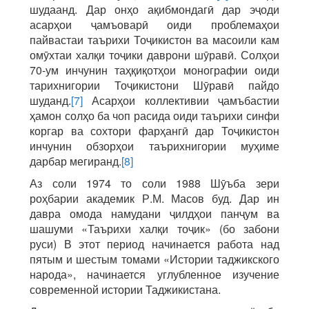
шудаанд. Дар онҳо ақибмондагӣ дар эҷоди
асарҳои ҷамъоварӣ оиди проблемаҳои
пайвастаи таърихи Тоҷикистон ва масоили кам
омӯхтаи халқи тоҷики даврони шӯравӣ. Солҳои
70-ум инчунин таҳқиқотҳои монографии оиди
тарихнигории Тоҷикистони Шӯравӣ пайдо
шуданд.
[7]
Асарҳои коллективии ҷамъбастии
ҳамон солҳо ба чоп расида оиди таърихи синфи
коргар ва сохтори фарҳангӣ дар Тоҷикистон
инчунин обзорҳои таърихнигории муҳиме
дарбар мегиранд.
[8]
Аз соли 1974 то соли 1988 Шӯъба зери
роҳбарии академик Р.М. Масов буд. Дар ин
давра омода намудани ҷилдҳои панҷум ва
шашуми «Таърихи халқи тоҷик» (бо забони
руси) В этот период начинается работа над
пятым и шестым томами «Истории таджикского
народа», начинается углубленное изучение
современной истории Таджикистана.