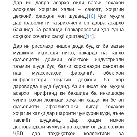
Дар ин давра асарҳо оиди вазъи соҳаҳои
алоҳидаи хоҷагии халқӣ – саноат, хоҷагии
деҳқонӣ, фарҳанг чоп шуданд.
[10]
Ҷои муҳим
дар фаъолияти таърихчиёни он давра асарҳо
бахшида ба раванди барқарорсозии ҳар гунна
соҳаҳои хоҷагии халқӣ доштанд
[11]
.
Дар ин рисолаҳо нишон дода буд ки ба вазъи
мушкили иқтисодӣ нигоҳ накарда на танҳо
фаъолияти доимии обектҳои индустриалӣ
таъмин шуда буд, балки корхонаҳои саноатии
нав, муассисаҳои фарҳангӣ, обектҳои
инфрасохтори хоҷагии деҳқонӣ ба кор
дароварда шуда буданд. Аз ин ҷиҳат ҷои муҳим
асарҳо гирифтанд ки бахшида ба инкишофи
чунин соҳаи лозимаи хоҷагии хадқи, ки бе он
фаъолияти афзалиятноки дигар соҳахои
хоҷагии халқӣ дар шароити ҷумҳурии куҳӣ, яъне
тақлиёт шудаанд. Дар ҳадди имкон
достовардҳои ҷумҳурӣ ва аҳолии он дар солҳои
ҶБВ дар таҳқиқотҳои коллективӣ ва