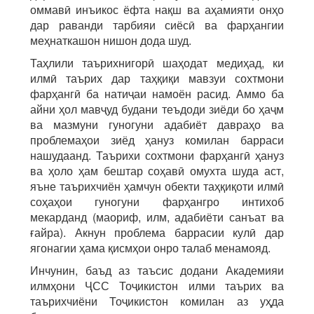
оммавӣ инъикос ёфта нақш ва аҳамияти онҳо
дар раванди тарбияи сиёсӣ ва фарҳангии
меҳнаткашон нишон дода шуд.
Таҳлили таърихнигорӣ шаҳодат медиҳад, ки
илмӣ таърих дар таҳқиқи мавзуи сохтмони
фарҳангӣ ба натиҷаи намоён расид. Аммо ба
айни ҳол мавҷуд будани теъдоди зиёди бо ҳаҷм
ва мазмуни гуногуни адабиёт давраҳо ва
проблемаҳои зиёд ҳануз комилан барраси
нашудаанд. Таърихи сохтмони фарҳангӣ ҳануз
ва ҳоло ҳам бештар соҳавӣ омухта шуда аст,
яъне таърихчиён ҳамчун обекти таҳқиқоти илмӣ
соҳаҳои гуногуни фарҳангро интихоб
мекарданд (маориф, илм, адабиёти санъат ва
ғайра). Акнун проблема баррасии кулӣ дар
ягонагии ҳама қисмҳои онро талаб менамояд.
Инчунин, баъд аз таъсис додани Академияи
илмҳони ҶСС Тоҷикистон илми таърих ва
таърихчиёни Тоҷикистон комилан аз уҳда