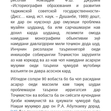
«Историография образования и развития
таджикской советской государственности»
(Дисс… канд. ист. наук. – Душанбе, 1989) дошт,
ки дар он нуқсонҳо дар омузиши проблема
муайян шудаанд, ба илм сарчашмаҳои нав
дохил карда шудаанд, лозимоти омода
намудани монографияи объективии эҳё
намудани давлатдории мили тоҷикон дода шуд.
Инчунин рисолаҳои таърихнигорӣ оиди
инкишофи собиқҷангии Тоҷикистон зарурияти
аз нав коркард ва аз нав чоп намудани асарҳои
муҳими оиди таърихи ҷумҳурӣ мутобиқи
вазъияти он давра асоснок кард.
Ибтидои солҳои 90 вобаста бо ба чоп расидани
асарҳо оиди масоили кам тақиқ шудаи
проблемаҳои таърихи ирригатсия дар
Тоҷикистон ва вобаста ба он сиёсати кучондани
Ҳизби коммунистӣ ва ҳукумати ҷумҳурӣ буд.
Нақши муҳимро дар он Р.А. Абулхаеву дорад.