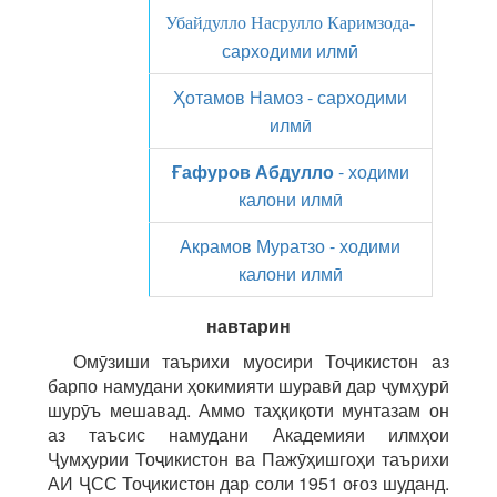
Убайдулло Насрулло Каримзода-
сарходими илмӣ
Ҳотамов Намоз - сарходими
илмӣ
Ғафуров Абдулло
- ходими
калони илмӣ
Акрамов Муратзо - ходими
калони илмӣ
навтарин
Омӯзиши таърихи муосири Тоҷикистон аз
барпо намудани ҳокимияти шуравӣ дар ҷумҳурӣ
шурӯъ мешавад. Аммо таҳқиқоти мунтазам он
аз таъсис намудани Академияи илмҳои
Ҷумҳурии Тоҷикистон ва Пажӯҳишгоҳи таърихи
АИ ҶСС Тоҷикистон дар соли 1951 оғоз шуданд.