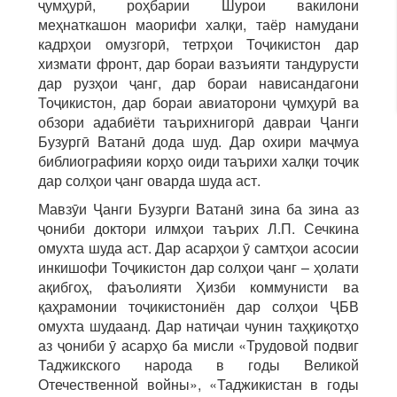
ҷумҳурӣ, роҳбарии Шурои вакилони
меҳнаткашон маорифи халқи, таёр намудани
кадрҳои омузгорӣ, тетрҳои Тоҷикистон дар
хизмати фронт, дар бораи вазъияти тандурусти
дар рузҳои ҷанг, дар бораи нависандагони
Тоҷикистон, дар бораи авиаторони ҷумҳурӣ ва
обзори адабиёти таърихнигорӣ давраи Ҷанги
Бузургӣ Ватанӣ дода шуд. Дар охири маҷмуа
библиографияи корҳо оиди таърихи халқи тоҷик
дар солҳои ҷанг оварда шуда аст.
Мавзӯи Ҷанги Бузурги Ватанӣ зина ба зина аз
ҷониби доктори илмҳои таърих Л.П. Сечкина
омухта шуда аст. Дар асарҳои ӯ самтҳои асосии
инкишофи Тоҷикистон дар солҳои ҷанг – ҳолати
ақибгоҳ, фаъолияти Ҳизби коммунисти ва
қаҳрамонии тоҷикистониён дар солҳои ҶБВ
омухта шудаанд. Дар натиҷаи чунин таҳқиқотҳо
аз ҷониби ӯ асарҳо ба мисли «Трудовой подвиг
Таджикского народа в годы Великой
Отечественной войны», «Таджикистан в годы