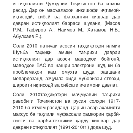
истиқлолияти Ҷумҳурии Тоҷикистон ба итмом
расид. Дар он масъалаҳои инкишофи иҷтимоӣ-
иқтисодӣ, сиёсӣ ва фарҳангии кишвар дар
давраи истиқлолият барраси шуданд. (Масов
Р.М., Гафуров А., Наимов М., Хатамов Н.Б.,
Абулхаев Р.).
Соли 2010 натиҷаи асосии таҳқиқотҳои илмии
Шӯъба таҳқиқи амиқи таърихи давраи
истиқлолият дар асоси маводҳои бойгонӣ,
маводҳои ВАО ва нашри электронӣ шуд, ки ба
проблемаҳои кам омухта шуда равшани
мепардозанд, азҷумла оиди муборизаи стлоҳӣ,
шароити иқтисодӣ ва сиёсати иҷтимоии давлат.
Соли 2010таҳқиқотҳои маҷмуавии таърихи
равобити Тоҷикистон ва русия солҳои 1917-
2010 ба итмом расиданд. Дар ин асар аҳамияти
махсус ба таҳлили муфассали ҳамкории ҳарбӣ-
сиёсӣ ва ҳарбӣ-техникии ҳарду кишвар дар
давраи истиқлолият (1991-2010гг.) дода шуд.