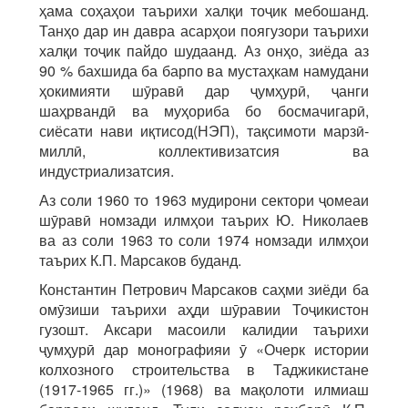
ҳама соҳаҳои таърихи халқи тоҷик мебошанд.
Танҳо дар ин давра асарҳои поягузори таърихи
халқи тоҷик пайдо шудаанд. Аз онҳо, зиёда аз
90 % бахшида ба барпо ва мустаҳкам намудани
ҳокимияти шӯравӣ дар ҷумҳурӣ, ҷанги
шаҳрвандӣ ва муҳориба бо босмачигарӣ,
сиёсати нави иқтисод(НЭП), тақсимоти марзӣ-
миллӣ, коллективизатсия ва
индустриализатсия.
Аз соли 1960 то 1963 мудирони сектори ҷомеаи
шӯравӣ номзади илмҳои таърих Ю. Николаев
ва аз соли 1963 то соли 1974 номзади илмҳои
таърих К.П. Марсаков буданд.
Константин Петрович Марсаков саҳми зиёди ба
омӯзиши таърихи аҳди шӯравии Тоҷикистон
гузошт. Аксари масоили калидии таърихи
ҷумҳурӣ дар монографияи ӯ «Очерк истории
колхозного строительства в Таджикистане
(1917-1965 гг.)» (1968) ва мақолоти илмиаш