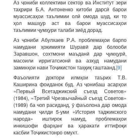
Аз ҷониби коллективи сектор ва Институт зери
таҳрири Б.А. Антоненко китоби дарсӣ барои
муассисаҳои таълимии олӣ омода шуд, ки то
ҳол машҳур аст ва барои муассисаҳои
таълимии ҷумҳури талаби зиёд дорад.
Аз ҷониби Абулхаев Р.А. проблемаҳои барпо
намудани ҳокимияти Шуравӣ дар болооби
Заравшон, сохтмони маъданӣ дар ҷумҳурӣ,
масоили ирригатсионӣ ва азхуд намудани
заминҳои нави Тоҷикистон таҳқиқ гаштаанд.
[9]
Фаъолияти доктори илмҳои таърих Т.В.
Каширина фоиданок буд. Аз ҷонибаш асарҳои
«Первый Всетаджикский съезд Советов»
(1984), «Третий Чрезвычайный съезд Советов»
(1989) ба чоп расиданд, ӯ фаъолона дар омода
намудани ҷилди 5-уми «История таджикского
народа» иштирок намуд, проблемаҳои
инкишофи фарҳанг ва ҳаракати иттифоқи
касбии Тоҷикистонро омухт.