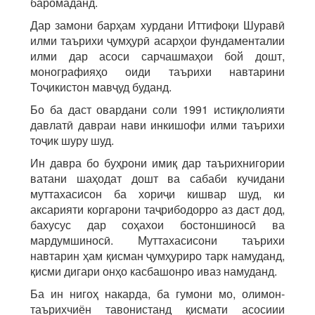
баромаданд.
Дар замони барҳам хурдани Иттифоқи Шуравӣ
илми таърихи ҷумҳурӣ асарҳои фундаменталии
илми дар асоси сарчашмаҳои бой дошт,
монографияҳо оиди таърихи навтарини
Тоҷикистон мавҷуд буданд.
Бо ба даст овардани соли 1991 истиқлолияти
давлатӣ давраи нави инкишофи илми таърихи
тоҷик шуру шуд.
Ин давра бо буҳрони имиқ дар таърихнигории
ватани шаҳодат дошт ва сабаби кучидани
муттахасисон ба хориҷи кишвар шуд, ки
аксарияти коргарони таҷрибодорро аз даст дод,
бахусус дар соҳахои бостоншиносӣ ва
мардумшиносӣ. Муттахасисони таърихи
навтарин ҳам қисман ҷумҳуриро тарк намуданд,
қисми дигари онҳо касбашонро иваз намуданд.
Ба ин нигоҳ накарда, ба гумони мо, олимон-
таърихчиён тавонистанд қисмати асосиии