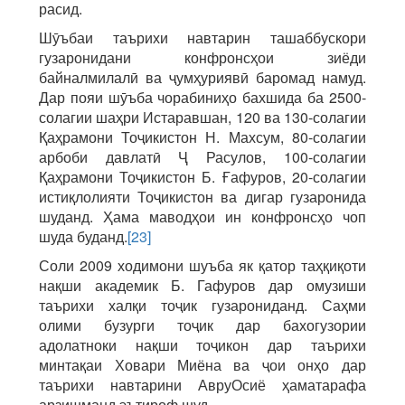
расид.
Шӯъбаи таърихи навтарин ташаббускори
гузаронидани конфронсҳои зиёди
байналмилалӣ ва ҷумҳуриявӣ баромад намуд.
Дар пояи шӯъба чорабиниҳо бахшида ба 2500-
солагии шаҳри Истаравшан, 120 ва 130-солагии
Қаҳрамони Тоҷикистон Н. Махсум, 80-солагии
арбоби давлатӣ Ҷ Расулов, 100-солагии
Қаҳрамони Тоҷикистон Б. Ғафуров, 20-солагии
истиқлолияти Тоҷикистон ва дигар гузаронида
шуданд. Ҳама маводҳои ин конфронсҳо чоп
шуда буданд.
[23]
Соли 2009 ходимони шуъба як қатор таҳқиқоти
нақши академик Б. Гафуров дар омузиши
таърихи халқи тоҷик гузарониданд. Саҳми
олими бузурги тоҷик дар бахогузории
адолатноки нақши тоҷикон дар таърихи
минтақаи Ховари Миёна ва ҷои онҳо дар
таърихи навтарини АвруОсиё ҳаматарафа
арзишманд эътироф шуд.