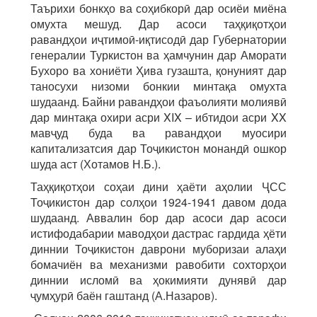
Таърихи бонкҳо ва соҳибкорӣ дар осиёи миёна
омухта мешуд. Дар асоси таҳқиқотҳои
равандҳои иҷтимоӣ-иқтисодӣ дар Губернатории
генералии Туркистон ва ҳамчунин дар Аморати
Бухоро ва хониёти Ҳива гузашта, қонуният дар
таносухи низоми бонкии минтақа омухта
шудаанд. Байни равандҳои фаъолияти молиявӣ
дар минтақа охири асри XIX – ибтидои асри XX
мавҷуд буда ва равандҳои муосири
капитализатсия дар Тоҷикистон монандӣ ошкор
шуда аст (Хотамов Н.Б.).
Таҳқиқотҳои соҳаи дини ҳаёти аҳолии ҶСС
Тоҷикистон дар солҳои 1924-1941 давом дода
шудаанд. Аввалин бор дар асоси дар асоси
истифодабарии маводҳои дастрас гардида ҳёти
диннии Тоҷикистон даврони муборизаи алаҳи
бомачиён ва механизми равобити сохторҳои
диннии исломӣ ва ҳокимияти дунявӣ дар
ҷумҳурӣ баён гаштанд (А.Назаров).