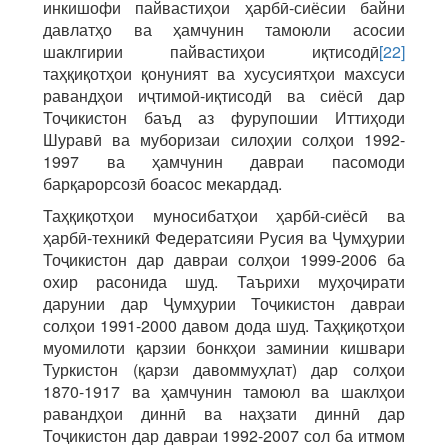
инкишофи пайвастиҳои ҳарбӣ-сиёсии байни
давлатҳо ва ҳамчунин тамоюли асосии
шаклгирии пайвастиҳои иқтисодӣ
[22]
таҳқиқотҳои қонуният ва хусусиятҳои махсуси
равандҳои иҷтимоӣ-иқтисодӣ ва сиёсӣ дар
Тоҷикистон баъд аз фурупошии Иттиҳоди
Шуравӣ ва муборизаи силоҳии солҳои 1992-
1997 ва ҳамчунин давраи пасомоди
барқарорсозӣ боасос мекардад.
Таҳқиқотҳои муносибатҳои ҳарбӣ-сиёсӣ ва
ҳарбӣ-техникӣ Федератсияи Русия ва Ҷумҳурии
Тоҷикистон дар давраи солҳои 1999-2006 ба
охир расонида шуд. Таърихи муҳоҷирати
дарунии дар Ҷумҳурии Тоҷикистон давраи
солҳои 1991-2000 давом дода шуд. Таҳқиқотҳои
муомилоти қарзии бонкҳои заминии кишвари
Туркистон (қарзи давоммуҳлат) дар солҳои
1870-1917 ва ҳамчунин тамоюл ва шаклҳои
равандҳои диннӣ ва наҳзати диннӣ дар
Тоҷикистон дар давраи 1992-2007 сол ба итмом