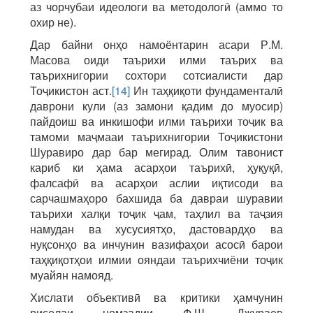
аз чорчубаи идеологи ва методологӣ (аммо то
охир не).
Дар байни онҳо намоёнтарин асари Р.М.
Масова оиди таърихи илми таърих ва
таърихнигории сохтори сотсиалисти дар
Тоҷикистон аст.
[14]
Ин таҳқиқоти фундаменталӣ
даврони кули (аз замони қадим до муосир)
пайдоиш ва инкишофи илми таърихи тоҷик ва
тамоми маҷмааи таърихнигории Тоҷикистони
Шуравиро дар бар мегирад. Олим тавонист
кариб ки ҳама асарҳои таърихӣ, ҳуқуқӣ,
фалсафӣ ва асарҳои аслии иқтисоди ва
сарчашмаҳоро бахшида ба давраи шуравии
таърихи халқи тоҷик ҷам, таҳлил ва таҷзия
намудан ва хусусиятҳо, дастовардҳо ва
нуқсонҳо ва инчунин вазифаҳои асосӣ барои
таҳқиқотҳои илмии ояндаи таърихчиёни тоҷик
муайян намояд.
Хислати объективӣ ва критики ҳамчунин
рисолаи номзадии Ф.Ш. Джураев