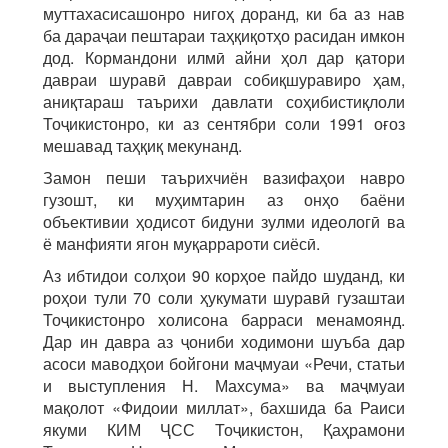
муттахасисашонро нигоҳ доранд, ки ба аз нав
ба дараҷаи пештараи таҳқиқотҳо расидан имкон
дод. Кормандони илмӣ айни ҳол дар қатори
давраи шуравӣ давраи собиқшуравиро ҳам,
аниқтараш таърихи давлати соҳибистиқлоли
Тоҷикистонро, ки аз сентябри соли 1991 оғоз
мешавад таҳқиқ мекунанд.
Замон пеши таърихчиён вазифаҳои навро
гузошт, ки муҳимтарин аз онҳо баёни
объективии ҳодисот бидуни зулми идеологӣ ва
ё манфияти ягон муқаррароти сиёсӣ.
Аз ибтидои солҳои 90 корҳое пайдо шуданд, ки
роҳои тули 70 соли ҳукумати шуравӣ гузаштаи
Тоҷикистонро холисона барраси менамоянд.
Дар ин давра аз ҷониби ходимони шуъба дар
асоси маводҳои бойгони маҷмуаи «Речи, статьи
и выступления Н. Махсума» ва маҷмуаи
мақолот «Фидоии миллат», бахшида ба Раиси
якуми КИМ ҶСС Тоҷикистон, Қаҳрамони