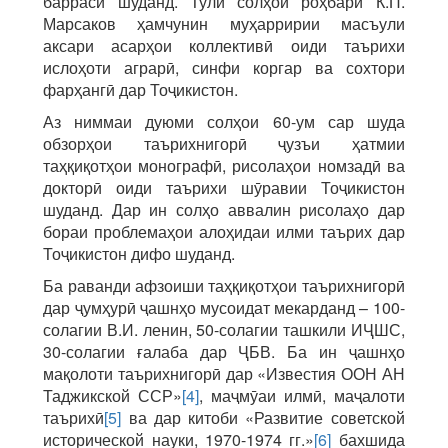
барраси шуданд. Тули солҳои роҳбарӣ К.П.
Марсаков ҳамчунин муҳарририи масъули
аксари асарҳои коллективӣ оиди таърихи
ислоҳоти аграрӣ, синфи коргар ва сохтори
фарҳангӣ дар Тоҷикистон.
Аз ниммаи дуюми солҳои 60-ум сар шуда
обзорҳои таърихнигорӣ ҷузъи ҳатмии
таҳқиқотҳои монографӣ, рисолаҳои номзадӣ ва
докторӣ оиди таърихи шӯравии Тоҷикистон
шуданд. Дар ин солҳо аввалин рисолаҳо дар
бораи проблемаҳои алоҳидаи илми таърих дар
Тоҷикистон дифо шуданд.
Ба раванди афзоиши таҳқиқотҳои таърихнигорӣ
дар ҷумҳурӣ ҷашнҳо мусоидат мекарданд – 100-
солагии В.И. ленин, 50-солагии ташкили ИҶШС,
30-солагии ғалаба дар ҶБВ. Ба ин ҷашнҳо
мақолоти таърихнигорӣ дар «Известия ООН АН
Таджикской ССР»
[4]
, маҷмӯаи илмӣ, маҷалоти
таърихӣ
[5]
ва дар китоби «Развитие советской
исторической науки, 1970-1974 гг.»
[6]
бахшида