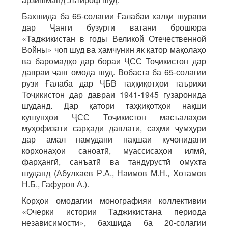
Бахшида ба 65-солагии Ғалабаи халқи шуравӣ
дар Ҷанги бузурги ватанӣ брошюра
«Таджикистан в годы Великой Отечественной
Войны» чоп шуд ва ҳамчунин як қатор мақолаҳо
ва баромадҳо дар бораи ҶСС Тоҷикистон дар
давраи ҷанг омода шуд. Вобаста ба 65-солагии
рузи Ғалаба дар ҶБВ таҳқиқотҳои таърихи
Тоҷикистон дар давраи 1941-1945 гузаронида
шуданд. Дар қатори таҳқиқотҳои нақши
кушунҳои ҶСС Тоҷикистон масъалаҳои
муҳофизати сарҳади давлатӣ, саҳми ҷумҳӯрӣ
дар амал намудани нақшаи кучонидани
корхонаҳои саноатӣ, муассисаҳои илмӣ,
фарҳангӣ, санъатӣ ва тандурустӣ омухта
шуданд (Абулхаев Р.А., Наимов М.Н., Хотамов
Н.Б., Гафуров А.).
Корҳои омодагии монографияи коллективии
«Очерки истории Таджикистана периода
независимости», бахшида ба 20-солагии