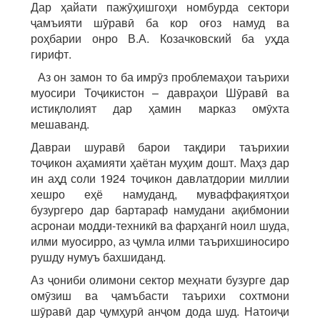
Дар ҳайати пажӯҳишгоҳи номбурда сектори
ҷамъияти шӯравӣ ба кор оғоз намуд ва
роҳбарии онро В.А. Козачковский ба уҳда
гирифт.
Аз он замон то ба имрӯз проблемаҳои таърихи
муосири Тоҷикистон – давраҳои Шӯравӣ ва
истиқлолият дар ҳамин марказ омӯхта
мешаванд.
Давраи шуравӣ барои тақдири таърихии
тоҷикон аҳамияти ҳаётан муҳим дошт. Маҳз дар
ин аҳд соли 1924 тоҷикон давлатдории миллии
хешро еҳё намуданд, муваффақиятҳои
бузургеро дар барта­раф намудани ақибмонии
асронаи модди-техникӣ ва фарҳангӣ ноил шуда,
илми муосирро, аз ҷумла илми таърихшиносиро
рушду нумуъ бахшиданд.
Аз ҷониби олимони сектор меҳнати бузурге дар
омӯзиш ва ҷамъбасти таърихи сохтмони
шӯравӣ дар ҷумҳурӣ анҷом дода шуд. Натоиҷи