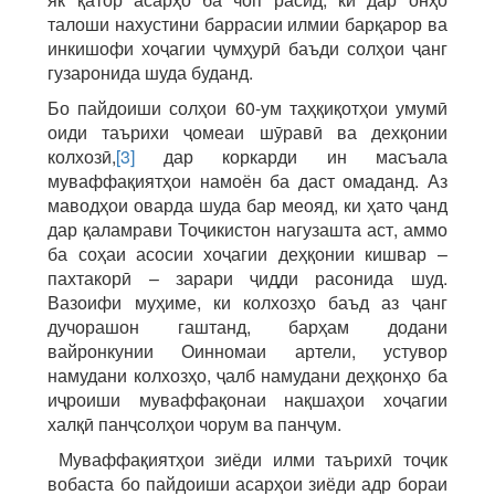
талоши нахустини баррасии илмии барқарор ва
инкишофи хоҷагии ҷумҳурӣ баъди солҳои ҷанг
гузаронида шуда буданд.
Бо пайдоиши солҳои 60-ум таҳқиқотҳои умумӣ
оиди таърихи ҷомеаи шӯравӣ ва дехқонии
колхозӣ,
[3]
дар коркарди ин масъала
муваффақиятҳои намоён ба даст омаданд. Аз
маводҳои оварда шуда бар меояд, ки ҳато ҷанд
дар қаламрави Тоҷикистон нагузашта аст, аммо
ба соҳаи асосии хоҷагии деҳқонии кишвар –
пахтакорӣ – зарари ҷидди расонида шуд.
Вазоифи муҳиме, ки колхозҳо баъд аз ҷанг
дучорашон гаштанд, барҳам додани
вайронкунии Оинномаи артели, устувор
намудани колхозҳо, ҷалб намудани деҳқонҳо ба
иҷроиши муваффақонаи нақшаҳои хоҷагии
халқӣ панҷсолҳои чорум ва панҷум.
Муваффақиятҳои зиёди илми таърихӣ тоҷик
вобаста бо пайдоиши асарҳои зиёди адр бораи