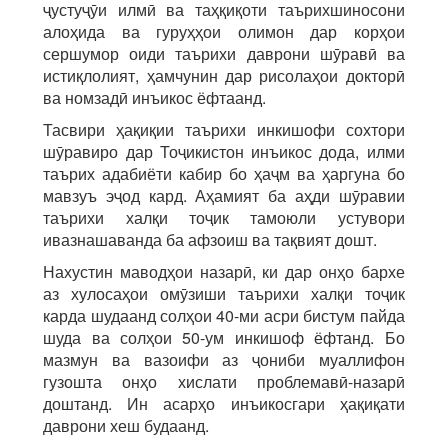
ҷустуҷӯи илмӣ ва таҳқиқоти таърихшиносони
алоҳида ва гуруҳҳои олимон дар корҳои
сершумор оиди таърихи даврони шӯравӣ ва
истиқлолият, ҳамчунин дар рисолаҳои докторӣ
ва номзадӣ инъикос ёфтаанд.
Тасвири ҳақиқии таърихи инкишофи сохтори
шӯравиро дар Тоҷикистон инъикос дода, илми
таърих адабиёти кабир бо ҳаҷм ва ҳаргуна бо
мавзуъ эҷод кард. Аҳамият ба аҳди шӯравии
таърихи халқи тоҷик тамоюли устувори
ивазнашаванда ба афзоиш ва тақвият дошт.
Нахустин маводҳои назарӣ, ки дар онҳо бархе
аз хулосаҳои омӯзиши таърихи халқи тоҷик
карда шудаанд солҳои 40-ми асри бистум пайда
шуда ва солҳои 50-ум инкишоф ёфтанд. Бо
мазмун ва вазоифи аз ҷониби муаллифон
гузошта онҳо хислати проблемавӣ-назарӣ
доштанд. Ин асарҳо инъикосгари ҳақиқати
даврони хеш будаанд.