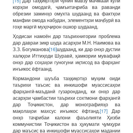
[15]
Дар таҳқиқотҳои чунин мавзу мачмааи кули
корҳои омодагӣ, ҷамъитаҷриба ва раванди
обрезии заминҳо омухта шудаанд ва фактҳои
манфии омода набудан, элементҳои маҷбурӣ ва
гоҳе маргӣ муҳоҷирон ошкор шудаанд.
Ҳодисаи намоён дар таърихнигории проблема
дар давраи зикр шуда асарҳои М.Н. Наимова ва
З.З. Богуманова
[16]
шудаанд, ки дар онҳо дустии
халқҳои Иттиҳоди Шуравӣ, ҳамкории мувафақӣ
онҳо дар соҳаҳои гуногуни иқтисод ва фарҳанг
инъикос ёфтаанд.
Кормандони шуъба таҳқиқотҳо муҳим оиди
таърихи таъсис ва инкишофи муассисаҳои
фарҳангӣ-маъданӣ гузаронданд, ки онҳо дар
асарҳои ҷамбастии таърихи сохтмони фарҳангӣ
дар Тоҷикистон, дар монографияҳо ва
мақолаҳои махсус инъикос ёфтанд.
[17]
Дар
онҳо таҷрибаи калони фаъолияти Ҳизби
коммунистии Тоҷикистон ва ҳукумати ҷумҳури
дар маъсис ва инкишофи муассисаҳои мадании