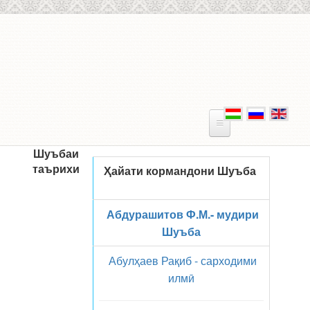
Skip to main content
Шуъбаи
таърихи
Ҳайати кормандони Шуъба
Абдурашитов Ф.М.- мудири
Шуъба
Абулҳаев Рақиб - сарходими
илмӣ