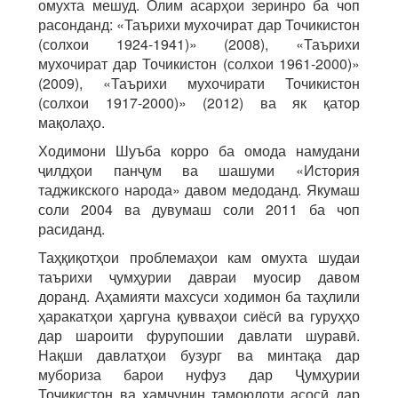
омухта мешуд. Олим асарҳои зеринро ба чоп
расонданд: «Таърихи мухочират дар Точикистон
(солхои 1924-1941)» (2008), «Таърихи
мухочират дар Точикистон (солхои 1961-2000)»
(2009), «Таърихи мухочирати Точикистон
(солхои 1917-2000)» (2012) ва як қатор
мақолаҳо.
Ходимони Шуъба корро ба омода намудани
ҷилдҳои панҷум ва шашуми «История
таджикского народа» давом медоданд. Якумаш
соли 2004 ва дувумаш соли 2011 ба чоп
расиданд.
Таҳқиқотҳои проблемаҳои кам омухта шудаи
таърихи ҷумҳурии давраи муосир давом
доранд. Аҳамияти махсуси ходимон ба таҳлили
ҳаракатҳои ҳаргуна қувваҳои сиёсӣ ва гуруҳҳо
дар шароити фурупошии давлати шуравӣ.
Нақши давлатҳои бузург ва минтақа дар
мубориза барои нуфуз дар Ҷумҳурии
Тоҷикистон ва ҳамчунин тамоюлоти асосӣ дар