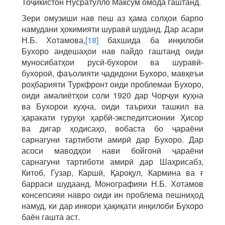
Тоҷикистон Нусратулло Максум омода гаштанд.
Зери омузиши нав пеш аз ҳама солҳои барпо
намудани ҳокимияти шуравӣ шуданд. Дар асари
Н.Б. Хотамова,
[18]
бахшида ба инқилоби
Бухоро андешаҳои нав пайдо гаштанд оиди
муносибатҳои русӣ-бухорои ва шуравӣ-
бухороӣ, фаъолияти ҷадидони Бухоро, мавқеъи
роҳбарияти Туркфронт оиди проблемаи Бухоро,
оиди амалиётҳои соли 1920 дар Чорҷуи куҳна
ва Бухорои куҳна, оиди таърихи ташкил ва
ҳаракати гуруҳи ҳарбӣ-экспедитсионии Ҳисор
ва дигар ҳодисаҳо, вобаста бо ҷараёни
сарнагуни тартиботи амирӣ дар Бухоро. Дар
асоси маводҳои нави бойгонӣ ҷараёни
сарнагуни тартиботи амирӣ дар Шаҳрисабз,
Китоб, Гузар, Каршӣ, Қароқул, Кармина ва ғ
барраси шудаанд. Монографияи Н.Б. Хотамов
консепсияи навро оиди ин проблема пешниҳод
намуд, ки дар инкори ҳақиқати инқилоби Бухоро
баён гашта аст.