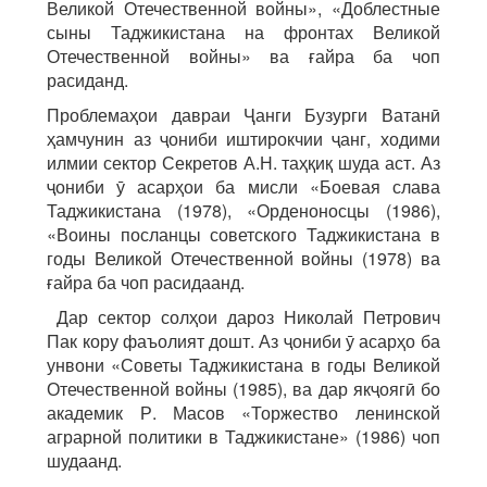
Великой Отечественной войны», «Доблестные
сыны Таджикистана на фронтах Великой
Отечественной войны» ва ғайра ба чоп
расиданд.
Проблемаҳои давраи Ҷанги Бузурги Ватанӣ
ҳамчунин аз ҷониби иштирокчии ҷанг, ходими
илмии сектор Секретов А.Н. таҳқиқ шуда аст. Аз
ҷониби ӯ асарҳои ба мисли «Боевая слава
Таджикистана (1978), «Орденоносцы (1986),
«Воины посланцы советского Таджикистана в
годы Великой Отечественной войны (1978) ва
ғайра ба чоп расидаанд.
Дар сектор солҳои дароз Николай Петрович
Пак кору фаъолият дошт. Аз ҷониби ӯ асарҳо ба
унвони «Советы Таджикистана в годы Великой
Отечественной войны (1985), ва дар якҷоягӣ бо
академик Р. Масов «Торжество ленинской
аграрной политики в Таджикистане» (1986) чоп
шудаанд.