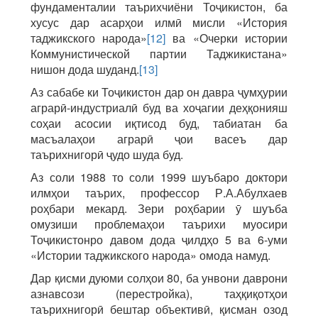
фундаменталии таърихчиёни Тоҷикистон, ба
хусус дар асарҳои илмӣ мисли «История
таджикского народа»
[12]
ва «Очерки истории
Коммунистической партии Таджикистана»
нишон дода шуданд.
[13]
Аз сабабе ки Тоҷикистон дар он давра ҷумҳурии
аграрӣ-индустриалӣ буд ва хоҷагии деҳқонияш
соҳаи асосии иқтисод буд, табиатан ба
масъалаҳои аграрӣ ҷои васеъ дар
таърихнигорӣ ҷудо шуда буд.
Аз соли 1988 то соли 1999 шуъбаро доктори
илмҳои таърих, профессор Р.А.Абулхаев
роҳбари мекард. Зери роҳбарии ӯ шуъба
омузиши проблемаҳои таърихи муосири
Тоҷикистонро давом дода ҷилдҳо 5 ва 6-уми
«Истории таджикского народа» омода намуд.
Дар қисми дуюми солҳои 80, ба унвони даврони
азнавсози (перестройка), таҳқиқотҳои
таърихнигорӣ бештар объективӣ, қисман озод