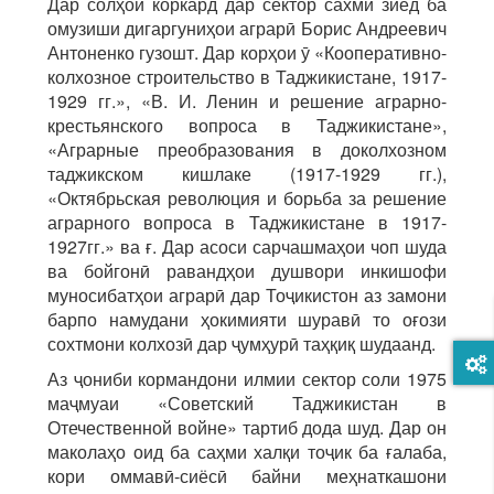
Дар солҳои коркард дар сектор сахми зиёд ба
омузиши дигаргуниҳои аграрӣ Борис Андреевич
Антоненко гузошт. Дар корҳои ӯ «Кооперативно-
колхозное строительство в Таджикистане, 1917-
1929 гг.», «В. И. Ленин и решение аграрно-
крестьянского вопроса в Таджикистане»,
«Аграрные преобразования в доколхозном
таджикском кишлаке (1917-1929 гг.),
«Октябрьская революция и борьба за решение
аграрного вопроса в Таджикистане в 1917-
1927гг.» ва ғ. Дар асоси сарчашмаҳои чоп шуда
ва бойгонӣ равандҳои душвори инкишофи
муносибатҳои аграрӣ дар Тоҷикистон аз замони
барпо намудани ҳокимияти шуравӣ то оғози
сохтмони колхозӣ дар ҷумҳурӣ таҳқиқ шудаанд.
Аз ҷониби кормандони илмии сектор соли 1975
маҷмуаи «Советский Таджикистан в
Отечественной войне» тартиб дода шуд. Дар он
маколаҳо оид ба саҳми халқи тоҷик ба ғалаба,
кори оммавӣ-сиёсӣ байни меҳнаткашони