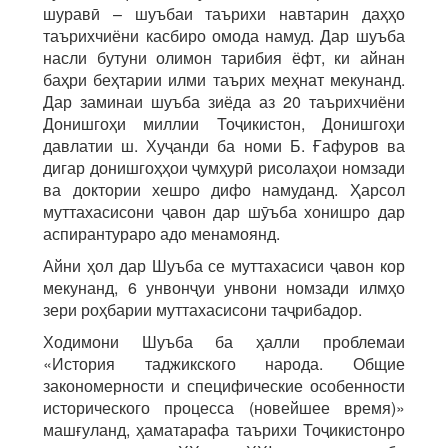
шуравӣ – шуъбаи таърихи навтарин даҳҳо
таърихчиёни касбиро омода намуд. Дар шуъба
насли бутуни олимон тарибия ёфт, ки айнан
баҳри беҳтарии илми таърих меҳнат мекунанд.
Дар заминаи шуъба зиёда аз 20 таърихчиёни
Донишгоҳи миллии Тоҷикистон, Донишгоҳи
давлатии ш. Хуҷанди ба номи Б. Ғафуров ва
дигар донишгоҳҳои ҷумҳурӣ рисолаҳои номзади
ва доктории хешро дифо намуданд. Ҳарсол
муттахасисони ҷавон дар шӯъба хонишро дар
аспирантураро адо менамоянд.
Айни ҳол дар Шуъба се муттахасиси ҷавон кор
мекунанд, 6 унвонҷуи унвони номзади илмҳо
зери роҳбарии муттахасисони таҷрибадор.
Ходимони Шуъба ба ҳалли проблемаи
«История таджикского народа. Общие
закономерности и специфические особенности
исторического процесса (новейшее время)»
машғуланд, ҳаматарафа таърихи Тоҷикистонро