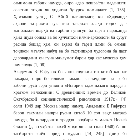
самимона табрик намуда, онро «дар пешрафти маданияти
советии тоҷик як ҳодисаи бузург» номидааст [1, 135].
Ҳамзамон устод С. Айнӣ навиштааст, ки «Ҳарчанде
аҳволи таърихии гузаштаи таърихи халқи тоҷик дар
манбаъҳои шарқӣ ва ғарбии гуногун ба тарзи пароканда
қайд шуда бошад ва бо ҳуҷҷатҳои илмӣ-археологӣ ба субут
расида бошад ҳам, он аҳвол ба тарзи илмӣ ба оммаи
тоҷикон маълум набуд ва бо тафтишҳои ҷудогона ба даст
даровардани он гуна маълумот барои ҳар кас муяссар ҳам
намешуд» [1, 98].
Академик Б. Ғафуров бо чопи тоҷикии ин китоб қаноат
накарда, онро бо иловаю такмил ва таҷдиди назар ба
забони русӣ зери унвони «История таджикского народа в
кратком изложении: С древнейших времен до Великой
Октябрьской социалистической революции 1917г.» [4]
соли 1949 дар Москва нашр намуд. Академик Б.Ғафуров
барои такмили нашри русии китоб 10 сол вақт масраф
намуда, бо назардошти эродҳои роҳбари мамлакат Иосиф
Сталин (дар суҳбати шахсӣ моҳи январи соли 1948) ба он
тағйироти зиёд ворид намудааст [14, 248]. Доир ба