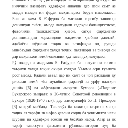
инчунин вазифаву ҳадафҳои аввалин дар ягон самт аз
мадди назари ин фарди меҳанпараст берун намондааст.
Беш аз ҳама Б. Ғафуров ба масоили тарғибу ташвиқи
донишҳои сиёсӣ, омода намудани кадрҳои баландихтисос,
фаъолияти ташкилотҳои ҳизбӣ, сатҳи фарҳангию
донишмандии кормандони мақомоти ҳизбию давлатӣ,
адабиёти шӯравии тоҷик ва вазифаҳои он, рушди
минбаъдаи фарҳанги халқи тоҷик, пахтакорӣ ва ривоҷи он
дар мақолаҳои илмӣ-оммавии худ таваҷҷуҳ намудааст.
Рӯ овардани академик Б. Ғафуров ба пажуҳиши илмии
таърихи халқи тоҷик охири солҳои 30-юми асри гузашта
рост меояд. Қадами аввал дар ин самт ба чоп расидани ду
рисолаи илмӣ- «Ба муқобили фаранҷӣ ва урфу одатҳои
динӣ» [6] ва «Афтидани аморати Бухоро» («Падение
Бухарского эмирата: к 20-летию Советской революции в
Бухаре (1920-1940 гг.»), дар ҳаммуалифӣ бо Н. Прохоров
[3] маҳсуб меёбанд. Таваҷҷӯҳ ба таҳқиқи таърихи халқи
тоҷик аз тарафи як нафар ҷавони содиқ ба ҳокимияти нави
шӯравӣ ва ҳадафҳои асосии он бесабаб набуд. Агар аз як
тараф тавассути фаъолияти рӯзноманигории худ ба