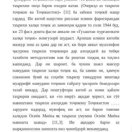
таърихии онҳо барои озодии ватан. (Очеркҳо аз таърихи
тоҷикон ва Тоҷикистон)» [11] ба забони тоҷикӣ нашр
гардид. Ин китоб нахустин рисолаи илмии фарогирандаи
таърихи халқи тоҷик аз замонҳои қадим то соли 1944 буд,
ки 23 фасл дошта фасли аввали он «Гузаштаи пурғановати
халқи тоҷик» номгузорӣ шудааст. Арзиши илмии китоби
мазкур пеш аз ҳама дар он аст, ки бори аввал муаллифон
ҷасурона таърихи тоҷиконро дар алоҳидагӣ ва тибқи
талаботи методологияи нав ба риштаи таҳқиқ ва таҳлил
кашиданд. Дар он шароит, ба чунин шакл манзур
намудани таърихи халқи тоҷик ва, ба замми он, ҳамчун
сокинони бумӣ ва соҳиби таъриху тамаддуни минтақа
муаррифӣ намудани тоҷикон ғайрату ҷасорати беандозаро
талаб мекард. Дар пешгуфтори китоб аз номи ҳайати
таҳририя омадааст, ки «то имрӯз ақидае ҷорист, ки гӯё
навиштани таърихи алоҳидаи тоҷикону Тоҷикистон ……
зарурате надорад, мувофиқ ин аст, ки барои тамоми
халқҳои Осиёи Миёна як таърихи умумии Осиёи Миёна
навишта шавад» [11,3]. Ин ақидаро бархе аз
шарқшиносони шинохта низ ҷонибдорӣ менамуданд.