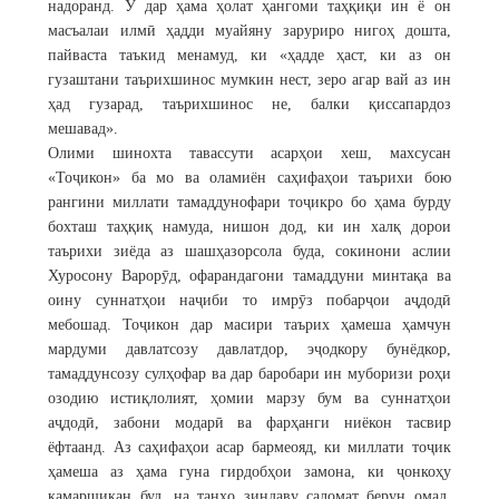
надоранд. Ӯ дар ҳама ҳолат ҳангоми таҳқиқи ин ё он
масъалаи илмӣ ҳадди муайяну заруриро нигоҳ дошта,
пайваста таъкид менамуд, ки «ҳадде ҳаст, ки аз он
гузаштани таърихшинос мумкин нест, зеро агар вай аз ин
ҳад гузарад, таърихшинос не, балки қиссапардоз
мешавад».
Олими шинохта тавассути асарҳои хеш, махсусан
«Тоҷикон» ба мо ва оламиён саҳифаҳои таърихи бою
рангини миллати тамаддунофари тоҷикро бо ҳама бурду
бохташ таҳқиқ намуда, нишон дод, ки ин халқ дорои
таърихи зиёда аз шашҳазорсола буда, сокинони аслии
Хуросону Варорӯд, офарандагони тамаддуни минтақа ва
оину суннатҳои наҷиби то имрӯз побарҷои аҷдодӣ
мебошад. Тоҷикон дар масири таърих ҳамеша ҳамчун
мардуми давлатсозу давлатдор, эҷодкору бунёдкор,
тамаддунсозу сулҳофар ва дар баробари ин муборизи роҳи
озодию истиқлолият, ҳомии марзу бум ва суннатҳои
аҷдодӣ, забони модарӣ ва фарҳанги ниёкон тасвир
ёфтаанд. Аз саҳифаҳои асар бармеояд, ки миллати тоҷик
ҳамеша аз ҳама гуна гирдобҳои замона, ки ҷонкоҳу
камаршикан буд, на танҳо зиндаву саломат берун омад,