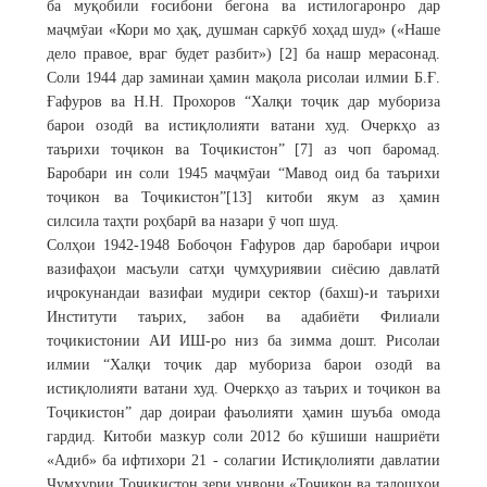
ба муқобили ғосибони бегона ва истилогаронро дар
маҷмӯаи «Кори мо ҳақ, душман саркӯб хоҳад шуд» («Наше
дело правое, враг будет разбит») [2] ба нашр мерасонад.
Соли 1944 дар заминаи ҳамин мақола рисолаи илмии Б.Ғ.
Ғафуров ва Н.Н. Прохоров “Халқи тоҷик дар мубориза
барои озодӣ ва истиқлолияти ватани худ. Очеркҳо аз
таърихи тоҷикон ва Тоҷикистон” [7] аз чоп баромад.
Баробари ин соли 1945 маҷмӯаи “Мавод оид ба таърихи
тоҷикон ва Тоҷикистон”[13] китоби якум аз ҳамин
силсила таҳти роҳбарӣ ва назари ӯ чоп шуд.
Солҳои 1942-1948 Бобоҷон Ғафуров дар баробари иҷрои
вазифаҳои масъули сатҳи ҷумҳуриявии сиёсию давлатӣ
иҷрокунандаи вазифаи мудири сектор (бахш)-и таърихи
Институти таърих, забон ва адабиёти Филиали
тоҷикистонии АИ ИШ-ро низ ба зимма дошт. Рисолаи
илмии “Халқи тоҷик дар мубориза барои озодӣ ва
истиқлолияти ватани худ. Очеркҳо аз таърих и тоҷикон ва
Тоҷикистон” дар доираи фаъолияти ҳамин шуъба омода
гардид. Китоби мазкур соли 2012 бо кӯшиши нашриёти
«Адиб» ба ифтихори 21 - солагии Истиқлолияти давлатии
Ҷумҳурии Тоҷикистон зери унвони «Тоҷикон ва талошҳои