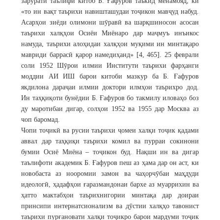
зарурати таълифи китоб Б. Ғафуров таъкид менамояд, ки
«то ин вақт таърихи навишташудаи тоҷикон мавҷуд набуд.
Асарҳои зиёди олимони шӯравӣ ва шарқшиносон асосан
таърихи халқҳои Осиёи Миёнаро дар маҷмуъ инъикос
намуда, таърихи алоҳидаи халқҳои муқими ин минтақаро
мавриди баррасӣ қарор намедиҳанд» [4, 465]. 25 феврали
соли 1952 Шӯрои илмии Институти таърихи фарҳанги
моддии АИ ИШ барои китоби мазкур ба Б. Ғафуров
якдилона дараҷаи илмии доктори илмҳои таърихро дод.
Ин таҳқиқоти бунёдии Б. Ғафуров бо такмилу иловаҳо боз
ду маротибаи дигар, солҳои 1952 ва 1955 дар Москва аз
чоп баромад.
Чопи тоҷикӣ ва русии таърихи ҷомеи халқи тоҷик қадами
аввал дар таҳқиқи таърихи комил ва пурраи сокинони
бумии Осиё Миёна – тоҷикон буд. Нақши ин ва дигар
таълифоти академик Б. Ғафуров пеш аз ҳама дар он аст, ки
новобаста аз нооромии замон ва чаҳорчӯбаи маҳдуди
идеологӣ, ҳадафҳои ғаразмандонаи бархе аз муаррихин ва
ҳатто мактабҳои таърихнигории минтақа дар доираи
принсипи интернатсионализм ва дӯстии халқҳо тавонист
таърихи пурғановати халқи тоҷикро барои мардуми тоҷик