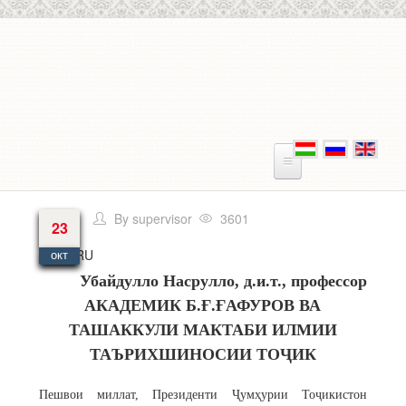
Перейти к основному содержанию
By
supervisor
3601
23
Язык
RU
окт
Убайдулло Насрулло, д.и.т., профессор
АКАДЕМИК Б.Ғ.ҒАФУРОВ ВА
ТАШАККУЛИ МАКТАБИ ИЛМИИ
ТАЪРИХШИНОСИИ ТОҶИК
Пешвои миллат, Президенти Ҷумҳурии Тоҷикистон