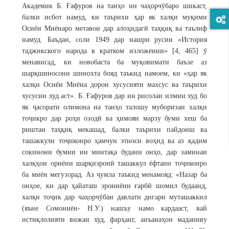
Академик Б. Ғафуров на танҳо ин чаҳорчӯбаро шикаст,
балки исбот намуд, ки таърихи ҳар як халқи муқими
Осиёи Миёнаро метавон дар алоҳидагӣ таҳқиқ ва таълиф
намуд. Баъдан, соли 1949 дар нашри русии «История
таджикского народа в кратком изложении» [4, 465] ӯ
менависад, ки новобаста ба муқовимати баъзе аз
шарқшиносони шинохта бояд таъкид намоем, ки «ҳар як
халқи Осиёи Миёна дорои хусусияти махсус ва таърихи
хусусии худ аст». Б. Ғафуров дар ин рисолаи илмии худ бо
як ҷасорати олимона на танҳо талошу муборизаи халқи
тоҷикро дар роҳи озодӣ ва ҳимояи марзу буми хеш ба
риштаи таҳқиқ мекашад, балки таърихи пайдоиш ва
ташаккули тоҷиконро ҳамчун этноси воҳид ва аз қадим
сокинони бумии ин минтақа будани онҳо, дар заминаи
халқҳои ориёии шарқиэронӣ ташаккул ёфтани тоҷиконро
ба миён мегузорад. Аз ҷумла таъкид менамояд: «Назар ба
онҳое, ки дар ҳайаташ эрониёни ғарбӣ шомил будаанд,
халқи тоҷик дар чаҳорчӯбаи давлати дигари муташаккил
(яъне Сомониён- Н.У.) нашъу намо кардааст, вай
истиқлолияти вижаи худ, фарҳанг, анъанаҳои маданиву