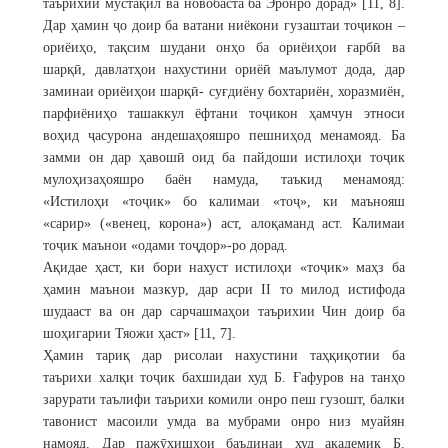
таърихии мустақил ва новобаста ба Эронро дорад» [11, 8].
Дар ҳамин ҷо доир ба ватани ниёкони гузаштаи тоҷикон –
ориёиҳо, тақсим шудани онҳо ба ориёиҳои ғарбӣ ва
шарқӣ, давлатҳои нахустини ориёӣ маълумот дода, дар
заминаи ориёиҳои шарқӣ- суғдиёну бохтариён, хоразмиён,
парфиёниҳо ташаккул ёфтани тоҷикон ҳамчун этноси
воҳид ҷасурона андешаҳояшро пешниҳод менамояд. Ба
замми он дар ҳавошӣ оид ба пайдоши истилоҳи тоҷик
мулоҳизаҳояшро баён намуда, таъкид менамояд:
«Истилоҳи «тоҷик» бо калимаи «тоҷ», ки маънояш
«сарир» («венец, корона») аст, алоқаманд аст. Калимаи
тоҷик маънои «одами тоҷдор»-ро дорад.
Ақидае ҳаст, ки бори нахуст истилоҳи «тоҷик» маҳз ба
ҳамин маънои мазкур, дар асри II то милод истифода
шудааст ва он дар сарчашмаҳои таърихии Чин доир ба
шоҳигарии Тяожи ҳаст» [11, 7].
Ҳамин тариқ дар рисолаи нахустини таҳқиқотии ба
таърихи халқи тоҷик бахшидаи худ Б. Ғафуров на танҳо
зарурати таълифи таърихи комили онро пеш гузошт, балки
тавонист масоили умда ва мубрами онро низ муайян
намояд. Дар пажӯҳишҳои баъдинаи худ академик Б.