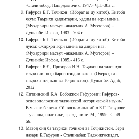
-Сталинобод: Нашрдавтоҷик, 1947.- Ҷ.1.-382 с.
Ғафуров Б.Ғ. Тоҷикон: (Иборат аз ду китоб). Китоби
якум: Таърихи қадимтарин, қадим ва асри миёна.
(Муҳаррири масъул –академик А. Мухторов) –
Душанбе: Ирфон, 1983.- 704 с.
Ғафуров Б.Ғ. Тоҷикон: (Иборат аз ду китоб). Китоби
дуюм: Охирҳои асри миёна ва давраи нав.
(Муҳаррири масъул –академик А. Мухторов) –
Душанбе: Ирфон, 1985.- 416 с.
Ғафуров Б.Ғ., Прохоров Н.Н. Тоҷикон ва талошҳои
таърихии онҳо барои озодии ватан. (Очеркҳо аз
таърихи тоҷикон ва Тоҷикистон).-Душанбе: Адиб,
2012.
Литвинский Б.А. Бободжон Гафурович Гафуров-
основоположник таджикской исторической науки//
В масштабе века. Сб. воспоминаний о Б.Г. Гафурове
– ученом, политике, гражданине. М., 1999.- С. 49-
66.
Мавод оид ба таърихи тоҷикон ва Тоҷикистон. Зери
назари Б.Ғафуров - Сталинабад: Таджикгосиздат,