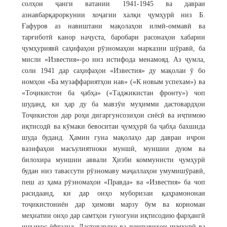
солҳои ҷанги ватании 1941-1945 ва давраи
азнавбарқароркунии хоҷагии халқи ҷумҳурӣ низ Б.
Ғафуров аз навиштани мақолаҳои илмӣ-оммавӣ ва
тарғиботӣ канор наҷуста, баробари расонаҳои хабарии
ҷумҳуриявӣ саҳифаҳои рӯзномаҳои марказии шӯравӣ, ба
мисли «Известия»-ро низ истифода менамояд. Аз ҷумла,
соли 1941 дар саҳифаҳои «Известия» ду мақолаи ӯ бо
номҳои «Ба музаффариятҳои нав» («К новым успехам») ва
«Тоҷикистон ба ҷабҳа» («Таджикистан фронту») чоп
шуданд, ки ҳар ду ба мавзӯи муҳимми дастовардҳои
Тоҷикистон дар роҳи дигаргунсозиҳои сиёсӣ ва иҷтимою
иқтисодӣ ва кӯмаки бевоситаи ҷумҳурӣ ба ҷабҳа бахшида
шуда буданд. Ҳамин гуна мақолаҳо дар давраи иҷрои
вазифаҳои масъулиятноки муншӣ, муншии дуюм ва
билохира муншии аввали Ҳизби коммунисти ҷумҳурӣ
будан низ тавассути рӯзномаву маҷаллаҳои умумишӯравӣ,
пеш аз ҳама рӯзномаҳои «Правда» ва «Известия» ба чоп
расидаанд, ки дар онҳо муборизаи қаҳрамононаи
тоҷикистониён дар ҳимояи марзу бум ва корномаи
меҳнатии онҳо дар самтҳои гуногуни иқтисодию фарҳангӣ
инъикос ёфтаанд. Дастовардҳо ва пешравиҳои ҷумҳурӣ ва