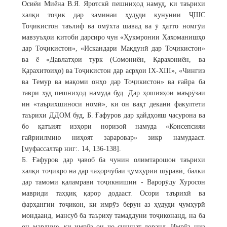
Осиёи Миёна В.Я. Яротскӣ пешниҳод намуд, ки таърихи
халқи тоҷик дар заминаи ҳудуди кунунии ҶШС
Тоҷикистон таълиф ва омӯхта шавад ва ӯ ҳатто номгӯи
мавзуъҳои китоби дарсиро чун «Ҳукмронии Ҳахоманишҳо
дар Тоҷикистон», «Искандари Мақдунӣ дар Тоҷикистон»
ва ё «Давлатҳои турк (Сомониён, Қарахониён, ва
Қарахитоиҳо) ва Тоҷикистон дар асрҳои IX-XIII», «Чингиз
ва Темур ва мақоми онҳо дар Тоҷикистон» ва ғайра ба
таври худ пешниҳод намуда буд. Дар ҳошияҳои маърӯзаи
ин «таърихшиноси номӣ», ки он вақт декани факултети
таърихи ДДОМ буд, Б. Ғафуров дар қайдҳояш ҷасурона ва
бо қатъият изҳори норизоӣ намуда «Консепсияи
ғайриилмию ниҳоят зараровар» зикр намудааст.
[муфассалтар ниг:. 14, 136-138].
Б. Ғафуров дар ҷавоб ба чунин олимтарошон таърихи
халқи тоҷикро на дар чаҳорчӯбаи ҷумҳурии шӯравӣ, балки
дар тамоми қаламрави тоҷикнишин - Варорӯду Хуросон
мавриди таҳқиқ қарор додааст. Осори таърихӣ ва
фарҳангии тоҷикон, ки имрӯз берун аз ҳудуди ҷумҳурӣ
мондаанд, мансуб ба таъриху тамаддуни тоҷиконанд, на ба
он мардуме, ки имрӯз он ҷо сукунат доранд. Имрӯз низ