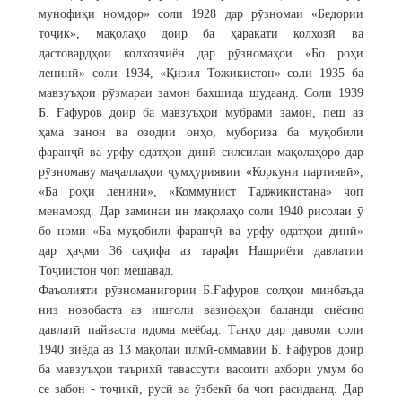
мунофиқи номдор» соли 1928 дар рӯзномаи «Бедории
тоҷик», мақолаҳо доир ба ҳаракати колхозӣ ва
дастовардҳои колхозчиён дар рӯзномаҳои «Бо роҳи
ленинӣ» соли 1934, «Қизил Тожикистон» соли 1935 ба
мавзуъҳои рӯзмараи замон бахшида шудаанд. Соли 1939
Б. Ғафуров доир ба мавзӯъҳои мубрами замон, пеш аз
ҳама занон ва озодии онҳо, мубориза ба муқобили
фаранҷӣ ва урфу одатҳои динӣ силсилаи мақолаҳоро дар
рӯзномаву маҷаллаҳои ҷумҳуриявии «Коркуни партиявӣ»,
«Ба роҳи ленинӣ», «Коммунист Таджикистана» чоп
менамояд. Дар заминаи ин мақолаҳо соли 1940 рисолаи ӯ
бо номи «Ба муқобили фаранҷӣ ва урфу одатҳои динӣ»
дар ҳаҷми 36 саҳифа аз тарафи Нашриёти давлатии
Тоҷиистон чоп мешавад.
Фаъолияти рӯзноманигории Б.Ғафуров солҳои минбаъда
низ новобаста аз ишғоли вазифаҳои баланди сиёсию
давлатӣ пайваста идома меёбад. Танҳо дар давоми соли
1940 зиёда аз 13 мақолаи илмӣ-оммавии Б. Ғафуров доир
ба мавзуъҳои таърихӣ тавассути васоити ахбори умум бо
се забон - тоҷикӣ, русӣ ва ӯзбекӣ ба чоп расидаанд. Дар