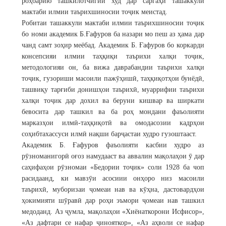
роҳбарию ташкилотчигии худ дар саргаҳи ташаккули
мактаби илмии таърихшиносии тоҷик меистад.
Робитаи ташаккули мактаби илмии таърихшиносии тоҷик
бо номи академик Б.Ғафуров ба назари мо пеш аз ҳама дар
чанд самт зоҳир меёбад. Академик Б. Ғафуров бо коркарди
консепсияи илмии таҳқиқи таърихи халқи тоҷик,
методологияи он, ба вижа даврабандии таърихи халқи
тоҷик, гузориши масоили пажӯҳишӣ, таҳқиқотҳои бунёдӣ,
ташвиқу тарғиби донишҳои таърихӣ, муаррифии таърихи
халқи тоҷик дар дохил ва беруни кишвар ва ширкати
бевосита дар ташкил ва ба роҳ мондани фаъолияти
марказҳои илмӣ-таҳқиқотӣ ва омодасозии кадрҳои
соҳибтахассуси илмӣ нақши барҷастаи худро гузоштааст.
Академик Б. Ғафуров фаъолияти касбии худро аз
рӯзноманигорӣ оғоз намудааст ва аввалин мақолаҳои ӯ дар
саҳифаҳои рӯзномаи «Бедории тоҷик» соли 1928 ба чоп
расидаанд, ки мавзӯи асосиии онҳоро низ масоили
таърихӣ, муборизаи ҷомеаи нав ва кӯҳна, дастовардҳои
ҳокимияти шӯравӣ дар роҳи эъмори ҷомеаи нав ташкил
медоданд. Аз ҷумла, мақолаҳои «Хиёнаткорони Исфисор»,
«Аз дафтари се нафар ҷинояткор», «Аз аҳволи се нафар