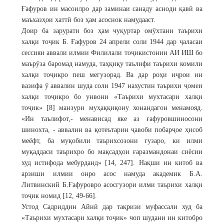
Ғафуров ин масоилро дар заминаи санаду асноди қавӣ ва
маъхазҳои хаттӣ боз ҳам асоснок намудааст.
Доир ба зарурати боз ҳам чуқуртар омӯхтани таърихи
халқи тоҷик Б. Ғафуров 24 апрели соли 1944 дар ҷаласаи
сессияи аввали илмии Филилали тоҷикистонии АИ ИШ бо
маърӯза баромад намуда, таҳқиқу таълифи таърихи комили
халқи тоҷикро пеш мегузорад. Ва дар роҳи иҷрои ин
вазифа ӯ аввалин шуда соли 1947 нахустин таърихи ҷомеи
халқи тоҷикро бо унвони «Таърихи мухтасари халқи
тоҷик» [8] манзури муҳаққиқону хонандагон менамояд.
«Ин таълифот,- менависад яке аз ғафуровшиносони
шинохта, - аввалин ва қотеътарин ҷавоби побарҷое ҳисоб
меёфт, ба муқобили таърихсозони гузаро, ки илми
муқаддаси таърихро бо мақсадҳои ғаразмандонаи сиёсии
худ истифода мебурданд» [14, 247]. Нақши ин китоб ва
арзиши илмии онро асос намуда академик Б.А.
Литвинский Б.Ғафуровро асосгузори илми таърихи халқи
тоҷик номид [12, 49-66].
Устод Садриддин Айнӣ дар тақризи муфассали худ ба
«Таърихи мухтасари халқи тоҷик» чоп шудани ин китобро