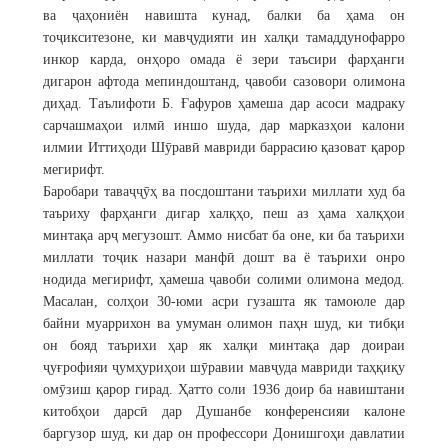
ва ҷаҳониён навишта кунад, балки ба ҳама он
тоҷикситезоне, ки мавҷудияти ин халқи тамаддунофарро
инкор карда, онҳоро омада ё зери таъсири фарҳанги
дигарон афтода мепиндоштанд, ҷавоби сазовори олимона
диҳад. Таълифоти Б. Ғафуров ҳамеша дар асоси мадраку
сарчашмаҳои илмӣ иншо шуда, дар марказҳои калони
илмии Иттиҳоди Шӯравӣ мавриди баррасию қазоват қарор
мегирифт.
Баробари таваҷҷӯҳ ва посдоштани таърихи миллати худ ба
таъриху фарҳанги дигар халқҳо, пеш аз ҳама халқҳои
минтақа арҷ мегузошт. Аммо нисбат ба оне, ки ба таърихи
миллати тоҷик назари манфӣ дошт ва ё таърихи онро
нодида мегирифт, ҳамеша ҷавоби солими олимона медод.
Масалан, солҳои 30-юми асри гузашта як тамоюле дар
байни муаррихон ва умуман олимон паҳн шуд, ки тибқи
он бояд таърихи ҳар як халқи минтақа дар доираи
ҷуғрофияи ҷумҳуриҳои шӯравии мавҷуда мавриди таҳқиқу
омӯзиш қарор гирад. Ҳатто соли 1936 доир ба навиштани
китобҳои дарсӣ дар Душанбе конференсияи калоне
баргузор шуд, ки дар он профессори Донишгоҳи давлатии