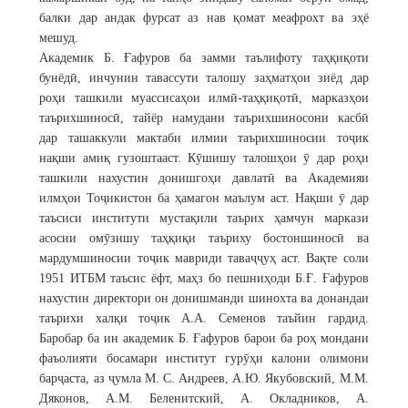
балки дар андак фурсат аз нав қомат меафрохт ва эҳё
мешуд.
Академик Б. Ғафуров ба замми таълифоту таҳқиқоти
бунёдӣ, инчунин тавассути талошу заҳматҳои зиёд дар
роҳи ташкили муассисаҳои илмӣ-таҳқиқотӣ, марказҳои
таърихшиносӣ, тайёр намудани таърихшиносони касбӣ
дар ташаккули мактаби илмии таърихшиносии тоҷик
нақши амиқ гузоштааст. Кӯшишу талошҳои ӯ дар роҳи
ташкили нахустин донишгоҳи давлатӣ ва Академияи
илмҳои Тоҷикистон ба ҳамагон маълум аст. Нақши ӯ дар
таъсиси институти мустақили таърих ҳамчун маркази
асосии омӯзишу таҳқиқи таъриху бостоншиносӣ ва
мардумшиносии тоҷик мавриди таваҷҷуҳ аст. Вақте соли
1951 ИТБМ таъсис ёфт, маҳз бо пешниҳоди Б.Ғ. Ғафуров
нахустин директори он донишманди шинохта ва донандаи
таърихи халқи тоҷик А.А. Семенов таъйин гардид.
Баробар ба ин академик Б. Ғафуров барои ба роҳ мондани
фаъолияти босамари институт гурӯҳи калони олимони
барҷаста, аз ҷумла М. С. Андреев, А.Ю. Якубовский, М.М.
Дяконов, А.М. Беленитский, А. Окладников, А.