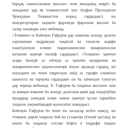
барҳақ «шиносномаи миллат» ном мондаанд имрӯз ба
хонадони ҳар як тоҷикистонӣ чун тӯҳфаи Президенти
Ҷумҳурии Тоҷикистон ворид гардидааст, ки
мондагортарин заҳмати фарзанди фарзонаи миллат ба
халқу кишвари азиз мебошад.
«Тоҷикон»-и Бобоҷон Ғафуров дар заминаи асноду далели
сарчашмаю мадракҳои таърихӣ ва таҳлили жарфи
пажӯҳишҳои илмии таърихшиносию ховаршиносии
ватанию хориҷӣ таълиф гардидааст. «Тоҷикон» ҳамчун
асари бунёдӣ аз ибтидо аз ҷониби муаррихон ва
ховаршиносони ҷаҳонсазовори баҳои арзанда гардид, ки
шаҳодати он чопи тақризҳои зиёд аз тарафи олимони
шинохта ва тарҷума гардидани он ба забонҳои гуногун
дар хориҷа мебошад. Б. Ғафуров ба таърихи миллати хеш
аз мавқеи воқеият бо асноду далелҳои қавӣ дар чаҳорчӯбаи
муқаррар намудаи илми замон ҳамчун ҷузъи таркибии
таърихи умумибашарӣ муносибат намудааст.
Бобоҷон Ғафуров бо чопи ин шоҳасар исбот намуд, ки
тоҷикон дорои таърихи бой ва гузаштаи тӯлонӣ ҳастанд ва
ниёзе ба таърихи сохтаю бофта ё таҳрифи таърих