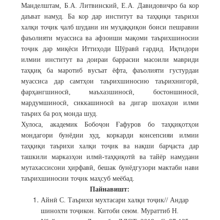
Манделштам, Б.А. Литвинский, Е.А. Давидовичро ба кор
даъват намуд. Ба кор дар институт ва таҳқиқи таърихи
халқи тоҷик ҷалб шудани ин муҳаққиқон боиси пешравии
фаъолияти муассиса ва афзоиши мақоми таърихшиносии
тоҷик дар миқёси Иттиҳоди Шӯравӣ гардид. Иқтидори
илмии институт ва доираи баррасии масоили мавриди
таҳқиқ ба маротиб вусъат ёфта, фаъолияти густурдаи
муассиса дар самтҳои таърихшиносию таърихнигорӣ,
фарҳангшиносӣ, маъхазшиносӣ, бостоншиносӣ,
мардумшиносӣ, сиккашиносӣ ва дигар шохаҳои илми
таърих ба роҳ монда шуд.
Хулоса, академик Бобоҷон Ғафуров бо таҳқиқотҳои
мондагори бунёдии худ, коркарди консепсияи илмии
таҳқиқи таърихи халқи тоҷик ва нақши барҷаста дар
ташкили марказҳои илмӣ-таҳқиқотӣ ва тайёр намудани
мутахассисони ҳирфавӣ, бешак бунёдгузори мактаби нави
таърихшиносии тоҷик маҳсуб меёбад.
Пайнавишт:
Айнӣ С. Таърихи мухтасари халқи тоҷик// Андар
шинохти тоҷикон. Китоби сеюм. Мураттиб Н.