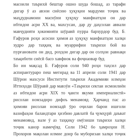
масоили таърихӣ бештар ошно шуда бошад, аз тарафи
дигар ӯ аз авзои сиёсию ҳуқуқии мардуми тоҷик ва
маҳдуднамоии маснӯии ҳуқуқу манфиатҳои он дар
ибтидои асри XX ва, махсусан, дар ду даҳсолаи аввали
мавҷудияти ҳокимияти шӯравӣ пурра бархурдор буд. Б.
Ғафуров роҳи асосии ҳимоя аз ҳуқуқу манфиатҳои халқи
худро дар таҳқиқ ва муаррифии таърихи бой ва
пурғановати он дид, роҳҳои дигар дар он солҳои равнақи
таъқиботи сиёсӣ басо хавфнок ва фоҷиаовар буд.
Бо ин мақсад Б. Ғафуров соли 940 роҳи таҳсил дар
аспирантураро пеш мегирад ва 11 апрели соли 1941 дар
Шӯрои махсуси Институти таърихи Академияи илмҳои
Иттиҳоди Шӯравӣ дар мавзӯи «Таърихи сектаи исмоилиён
аз ибтидои асри XIX то ҷанги якуми империалистӣ»
рисолаи номзадиро дифоъ менамояд. Ҳарчанд пас аз
ҳимояи рисолаи номзадӣ ӯро оҷилан барои ишғоли
вазифаҳои баландтари ҳизбию давлатӣ ба ҷумҳурӣ даъват
менамоянд, вале ӯ аз таҳқиқу омӯзиши таърихи халқи
тоҷик канор намеҷӯяд. Соли 1942 бо ҳамроҳии Н.
Прохоров мақолаи илмие доир ба муборизаи халқи тоҷик