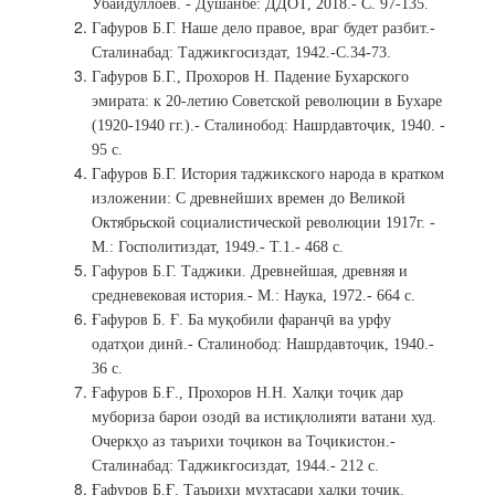
Убайдуллоев. - Душанбе: ДДОТ, 2018.- С. 97-135.
Гафуров Б.Г. Наше дело правое, враг будет разбит.-
Сталинабад: Таджикгосиздат, 1942.-С.34-73.
Гафуров Б.Г., Прохоров Н. Падение Бухарского
эмирата: к 20-летию Советской революции в Бухаре
(1920-1940 гг.).- Сталинобод: Нашрдавтоҷик, 1940. -
95 с.
Гафуров Б.Г. История таджикского народа в кратком
изложении: С древнейших времен до Великой
Октябрьской социалистической революции 1917г. -
М.: Госполитиздат, 1949.- Т.1.- 468 с.
Гафуров Б.Г. Таджики. Древнейшая, древняя и
средневековая история.- М.: Наука, 1972.- 664 с.
Ғафуров Б. Ғ. Ба муқобили фаранҷӣ ва урфу
одатҳои динӣ.- Сталинобод: Нашрдавтоҷик, 1940.-
36 с.
Ғафуров Б.Ғ., Прохоров Н.Н. Халқи тоҷик дар
мубориза барои озодӣ ва истиқлолияти ватани худ.
Очеркҳо аз таърихи тоҷикон ва Тоҷикистон.-
Сталинабад: Таджикгосиздат, 1944.- 212 с.
Ғафуров Б.Ғ. Таърихи мухтасари халқи тоҷик.