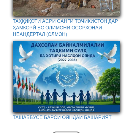
ТАҲҚИҚОТИ АСРИ САНГИ ТОҶИКИСТОН ДАР
ҲАМКОРӢ БО ОЛИМОНИ ОСОРХОНАИ
НЕАНДЕРТАЛ (ОЛМОН)
ТАШАББУСЕ БАРОИ ОЯНДАИ БАШАРИЯТ