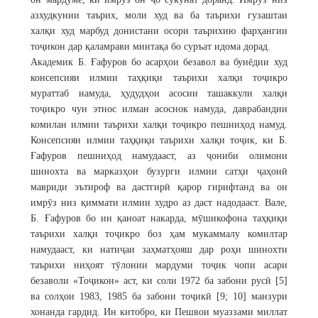
азхудкунии таърих, моли худ ва ба таърихи гузаштаи
халқи худ марбуд донистани осори таърихию фарҳангии
тоҷикон дар қаламрави минтақа бо суръат идома дорад.
Академик Б. Ғафуров бо асарҳои безавол ва бунёдии худ
консепсияи илмии таҳқиқи таърихи халқи тоҷикро
мураттаб намуда, ҳудудҳои асосии ташаккули халқи
тоҷикро чун этнос илман асоснок намуда, даврабандии
комилан илмии таърихи халқи тоҷикро пешниҳод намуд.
Консепсияи илмии таҳқиқи таърихи халқи тоҷик, ки Б.
Ғафуров пешниҳод намудааст, аз ҷониби олимони
шинохта ва марказҳои бузурги илмии сатҳи ҷаҳонӣ
мавриди эътироф ва дастгирӣ қарор гирифтанд ва он
имрӯз низ қиммати илмии худро аз даст надодааст. Вале,
Б. Ғафуров бо ин қаноат накарда, мӯшикофона таҳқиқи
таърихи халқи тоҷикро боз ҳам мукаммалу комилтар
намудааст, ки натиҷаи заҳматҳояш дар роҳи шинохти
таърихи ниҳоят тӯлонии мардуми тоҷик чопи асари
безаволи «Тоҷикон» аст, ки соли 1972 ба забони русӣ [5]
ва солҳои 1983, 1985 ба забони тоҷикӣ [9; 10] манзури
хонанда гардид. Ин китобро, ки Пешвои муаззами миллат