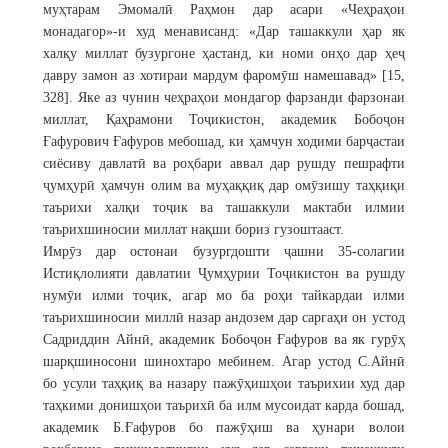
муҳтарам Эмомалӣ Раҳмон дар асари «Чеҳраҳои
монадагор»-и худ менависанд: «Дар ташаккули ҳар як
халқу миллат бузургоне ҳастанд, ки номи онҳо дар ҳеҷ
давру замон аз хотираи мардум фаромӯш намешавад» [15,
328]. Яке аз чунин чеҳраҳои мондагор фарзанди фарзонаи
миллат, Қаҳрамони Тоҷикистон, академик Бобоҷон
Ғафурович Ғафуров мебошад, ки ҳамчун ходими барҷастаи
сиёсиву давлатӣ ва роҳбари аввал дар рушду пешрафти
ҷумҳурӣ ҳамчун олим ва муҳаққиқ дар омӯзишу таҳқиқи
таърихи халқи тоҷик ва ташаккули мактаби илмии
таърихшиносии миллат нақши бориз гузоштааст.
Имрӯз дар остонаи бузургдошти ҷашни 35-солагии
Истиқлолияти давлатии Ҷумҳурии Тоҷикистон ва рушду
нумӯи илми тоҷик, агар мо ба роҳи тайкардаи илми
таърихшиносии миллӣ назар андозем дар саргаҳи он устод
Садриддин Айнӣ, академик Бобоҷон Ғафуров ва як гурӯҳ
шарқшиносони шинохтаро мебинем. Агар устод С.Айнӣ
бо усули таҳқиқ ва назару пажӯҳишҳои таърихии худ дар
таҳкими донишҳои таърихӣ ба илм мусоидат карда бошад,
академик Б.Ғафуров бо пажӯҳиш ва ҳунари волои