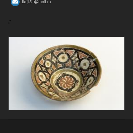
itaijt51@mail.ru
//