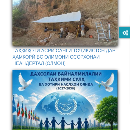
ТАҲҚИҚОТИ АСРИ САНГИ ТОҶИКИСТОН ДАР
ҲАМКОРӢ БО ОЛИМОНИ ОСОРХОНАИ
НЕАНДЕРТАЛ (ОЛМОН)