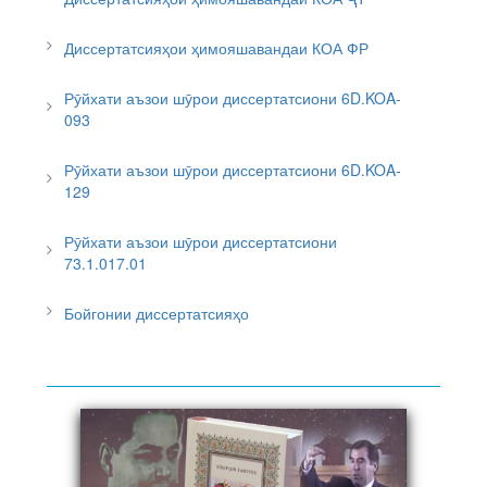
Диссертатсияҳои ҳимояшавандаи КОА ФР
Рӯйхати аъзои шӯрои диссертатсиони 6D.KOA-
093
Рӯйхати аъзои шӯрои диссертатсиони 6D.KOA-
129
Рӯйхати аъзои шӯрои диссертатсиони
73.1.017.01
Бойгонии диссертатсияҳо