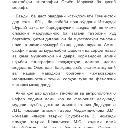
мактабҳои этнографии Осиёи Марказӣ ба ҳисоб
мерафт.
Баъди ба даст овардани истиқлолияти Тоҷикистон
дар соли 1991, бо сабаби пош хӯрдани Иттиҳоди
Шуравӣ ва ҷанги бародаркушии шаҳрвандӣ, як қисми
олимони мардумшинос ба ватани таърихии худ
баргашта, қисми дигарашон ба муассисаҳои гуногуни
олии таълимии ҷумҳурӣ ба кор дохил шуданд. Аммо,
сарфи назар аз мураккабии шароити ва сарфи назар
аз ҳама мушкилиҳои ин давра, кормандони илмии
шӯъбаи этнография таҳқиқотҳои илмиро идома
медоданд. Онҳо дар барқарорсозӣ, систематикунонӣ
ва нашри маводҳои бойгонии ҷамъовардаи
мардумшиносони тоҷики солҳои гузашта фаъолони
иштирок мекарданд.
Айни ҳол дар шӯъбаи этнология ва антропология 6
нафар ходими илмӣ кор ва фаъолият мекунанд:
мудири шуъба, доктори илмҳои таърих Додхудоева
Л.Н., номзади илмҳои таърих Мадамидҷонова З.М.,
номзади илмҳои таърих Юсуфбекова З., номзади
илмҳои таърих Шовалиева М.С., ходими илмӣ
Наврӯзбеков М. ва лаборанти калон Сафоева