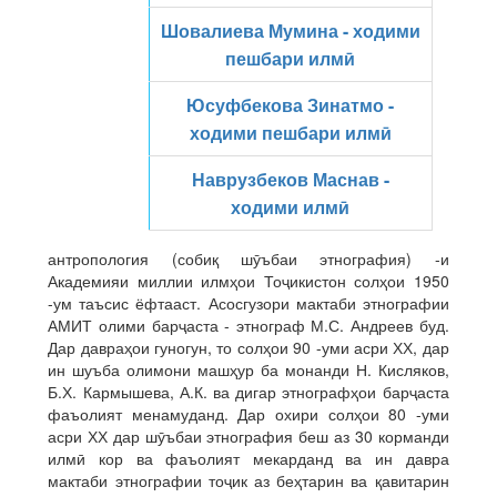
Шовалиева Мумина - ходими
пешбари илмӣ
Юсуфбекова Зинатмо -
ходими пешбари илмӣ
Наврузбеков Маснав -
ходими илмӣ
антропология (собиқ шӯъбаи этнография) -и
Академияи миллии илмҳои Тоҷикистон солҳои 1950
-ум таъсис ёфтааст. Асосгузори мактаби этнографии
АМИТ олими барҷаста - этнограф М.С. Андреев буд.
Дар давраҳои гуногун, то солҳои 90 -уми асри ХХ, дар
ин шуъба олимони машҳур ба монанди Н. Кисляков,
Б.Х. Кармышева, А.К. ва дигар этнографҳои барҷаста
фаъолият менамуданд. Дар охири солҳои 80 -уми
асри ХХ дар шӯъбаи этнография беш аз 30 корманди
илмӣ кор ва фаъолият мекарданд ва ин давра
мактаби этнографии тоҷик аз беҳтарин ва қавитарин