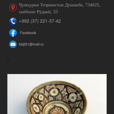
Ҷумҳурии Тоҷикистон Душанбе, 734025,
хиёбони Рӯдакӣ, 33
+992 (37) 221-37-42
Facebook
itaijt51@mail.ru
//