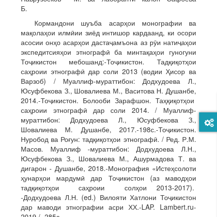
Б.
Кормандони шуъба асарҳои монографии ва
мақолаҳои илмӣии зиёд интишор кардаанд, ки осори
асосии онҳо асарҳои дастаҷамъона аз рӯи натиҷаҳои
экспедитсияҳои этнографӣ ба минтақаҳои гуногуни
Тоҷикистон мебошанд:-Тоҷикистон. Тадқиқотҳои
саҳроии этнографӣ дар соли 2013 (водии Ҳисор ва
Варзоб) / Муаллиф-мураттибон: Додхудоева Л.,
Юсуфбекова З., Шовалиева М., Васитова Н. Душанбе,
2014.-Тоҷикистон. Болооби Зарафшон. Таҳқиқотҳои
саҳроии этнографӣ дар соли 2014. / Муаллиф-
мураттибон: Додхудоева Л., Юсуфбекова З.,
Шовалиева М. Душанбе, 2017.-198с.-Тоҷикистон.
Нуробод ва Роғун: тадқиқотҳои этнографӣ. / Ред. Р.М.
Масов. Муаллиф -мураттибон: Додхудоева Л.Н.,
Юсуфбекова З., Шовалиева М., Ашурмадова Т. ва
дигарон - Душанбе, 2018.-Монография «Истеҳсолоти
ҳунарҳои мардумӣ дар Тоҷикистон (аз маводҳои
тадқиқотҳои саҳроии солҳои 2013-2017).
-Додхудоева Л.Н. (ed.) Вилояти Хатлони Тоҷикистон
дар маводи этнографии асри ХХ.-LAP. Lambert.ru-
2019 / -285с.