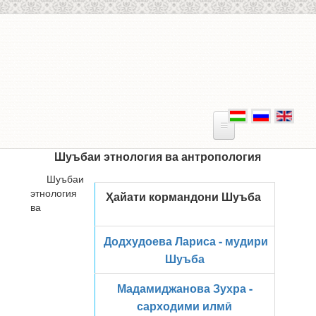
Skip to main content
Шуъбаи этнология ва антропология
Шуъбаи
этнология
Ҳайати кормандони Шуъба
ва
Додхудоева Лариса - мудири
Шуъба
Мадамиджанова Зухра -
сарходими илмӣ