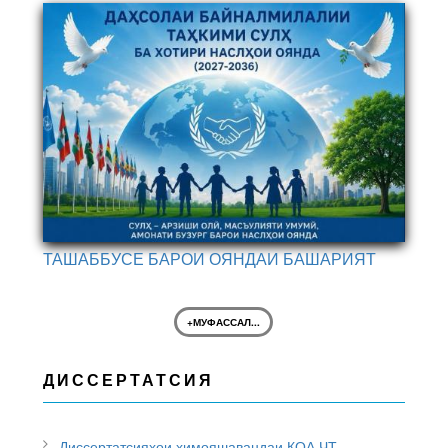
ТАШАББУСЕ БАРОИ ОЯНДАИ БАШАРИЯТ
+МУФАССАЛ...
ДИССЕРТАТСИЯ
Диссертатсияҳои ҳимояшавандаи КОА ҶТ