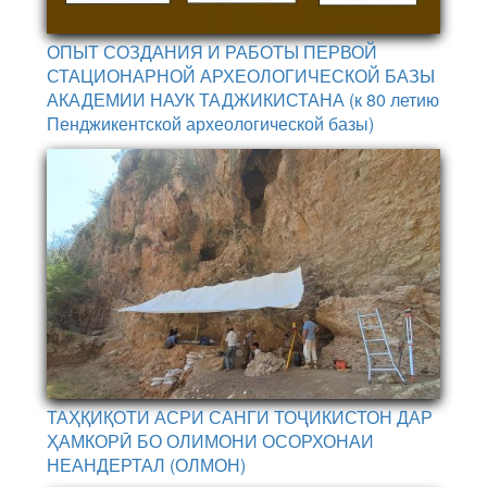
ОПЫТ СОЗДАНИЯ И РАБОТЫ ПЕРВОЙ
СТАЦИОНАРНОЙ АРХЕОЛОГИЧЕСКОЙ БАЗЫ
АКАДЕМИИ НАУК ТАДЖИКИСТАНА (к 80 летию
Пенджикентской археологической базы)
ТАҲҚИҚОТИ АСРИ САНГИ ТОҶИКИСТОН ДАР
ҲАМКОРӢ БО ОЛИМОНИ ОСОРХОНАИ
НЕАНДЕРТАЛ (ОЛМОН)