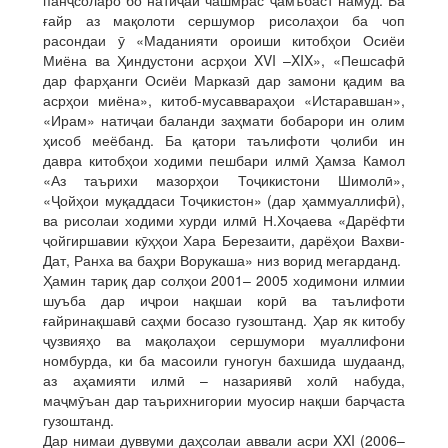
панҷсоларо бо натиҷаи чашмрас ҷамъбаст намуд. Ба
ғайр аз мақолоти сершумор рисолаҳои ба чоп
расондаи ӯ «Маданияти ороиши китобҳои Осиёи
Миёна ва Ҳиндустони асрҳои XVI –XIX», «Пешсафӣ
дар фарҳанги Осиёи Марказӣ дар замони қадим ва
асрҳои миёна», китоб-мусаввараҳои «Истаравшан»,
«Ирам» натиҷаи баланди заҳмати бобарори ин олим
ҳисоб меёбанд. Ба қатори таълифоти ҷолиби ин
давра китобҳои ходими пешбари илмӣ Ҳамза Камол
«Аз таърихи мазорҳои Тоҷикистони Шимолӣ»,
«Ҷойҳои муқаддаси Тоҷикистон» (дар ҳаммуаллифӣ),
ва рисолаи ходими хурди илмӣ Н.Хоҷаева «Дарёфти
ҷойгиршавии кӯҳҳои Хара Березаити, дарёҳои Вахви-
Дат, Ранха ва баҳри Ворукаша» низ ворид мегарданд.
Ҳамин тариқ дар солҳои 2001– 2005 ходимони илмии
шуъба дар иҷрои нақшаи корӣ ва таълифоти
ғайринақшавӣ саҳми босазо гузоштанд. Ҳар як китобу
ҷузвияҳо ва мақолаҳои сершумори муаллифони
номбурда, ки ба масоили гуногун бахшида шудаанд,
аз аҳамияти илмӣ – назариявӣ холӣ набуда,
маҷмӯъан дар таърихнигории муосир нақши барҷаста
гузоштанд.
Дар нимаи дуввуми даҳсолаи аввали асри XXI (2006–