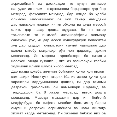
асримиёнагӣ ва дастхатҳои то кунун интишор
нашудаи ин олим – шарқшиноси барҷастаро дар бар
мегирад, фаъолият мекунад. Дар оянда бо ҷалби
олимони маъхазшинос ба чоп тайёр намудани
дастнависҳои нодири ин китобхона ва худи меросӣ
олим, дар назар дошта шудааст. Ба ин қатор
таълифоти то инқилоб интишорёфтаи олимону
сайёҳони рус, ки дар асоси мушоҳидаҳои бевоситаи
худ дар ҳудуди Тоҷикистони кунунӣ навиштаю дар
шакли китобу мақолаҳо рӯи чоп дидаанд, дохил
мешаванд. Ин мероси гаронбаҳоро ба хизмати
наслҳои оянда гузоштан, яке аз вазифаҳои касбии
ходимони илмии шуъба ҳисоб меёбад.
Дар назди шуъба инчунин бойгонии ҳуҷҷатҳои ниҳоят
камназири Институти таърих (ба истиснои ҳуҷҷатҳои
характери мардумшиносӣ дошта), ки дар тамоми
давраҳои фаъолияти он ҷамъоварӣ шудаанд ва
теъдодашон ба 8 ҳазор мерасад, нигоҳ дошта
мешаванд. Маводи маъхазии дар ин бойгонӣ
маҳфузбуда, ба сифати манбаи боэътимод барои
омӯзиши давраҳои асримиёнагӣ ва нави минтақа
хизмат карда метавонад. Ин хазинаи бебаҳо низ ба