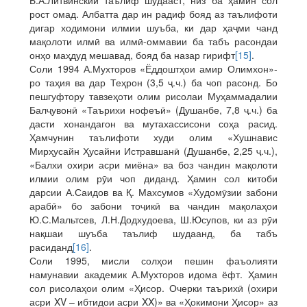
Б.А.Литвинский таълиф шудааст, низ ба ҳамин сол
рост омад. Албатта дар ин радиф бояд аз таълифоти
дигар ходимони илмии шуъба, ки дар ҳаҷми чанд
мақолоти илмӣ ва илмӣ-оммавии ба табъ расондаи
онҳо маҳдуд мешавад, бояд ба назар гирифт
[15]
.
Соли 1994 А.Мухторов «Ёддоштҳои амир Олимхон»-
ро таҳия ва дар Теҳрон (3,5 ҷ.ч.) ба чоп расонд. Бо
пешгуфтору тавзеҳоти олим рисолаи Муҳаммадалии
Балҷувонӣ «Таърихи нофеъӣ» (Душанбе, 7,8 ҷ.ч.) ба
дасти хонандагон ва мутахассисони соҳа расид.
Ҳамчунин таълифоти худи олим «Хушнавис
Мирҳусайн Ҳусайни Истравшанӣ (Душанбе, 2,25 ҷ.ч.),
«Балхи охири асри миёна» ва боз чандин мақолоти
илмии олим рӯи чоп диданд. Ҳамин сол китоби
дарсии А.Саидов ва Қ. Махсумов «Худомӯзии забони
арабӣ» бо забони тоҷикӣ ва чандин мақолаҳои
Ю.С.Мальтсев, Л.Н.Додхудоева, Ш.Юсупов, ки аз рӯи
нақшаи шуъба таълиф шудаанд, ба табъ
расиданд
[16]
.
Соли 1995, мисли солҳои пешин фаъолияти
намунавии академик А.Мухторов идома ёфт. Ҳамин
сол рисолаҳои олим «Ҳисор. Очерки таърихӣ (охири
асри XV – ибтидои асри XX)» ва «Ҳокимони Ҳисор» аз