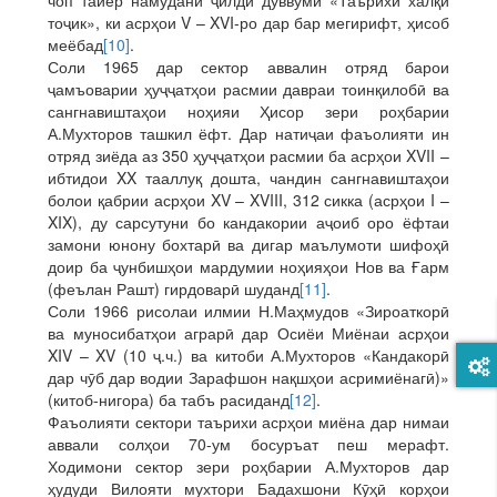
чоп тайёр намудани ҷилди дуввуми «Таърихи халқи
тоҷик», ки асрҳои V – XVI-ро дар бар мегирифт, ҳисоб
меёбад
[10]
.
Соли 1965 дар сектор аввалин отряд барои
ҷамъоварии ҳуҷҷатҳои расмии давраи тоинқилобӣ ва
сангнавиштаҳои ноҳияи Ҳисор зери роҳбарии
А.Мухторов ташкил ёфт. Дар натиҷаи фаъолияти ин
отряд зиёда аз 350 ҳуҷҷатҳои расмии ба асрҳои XVII –
ибтидои XX тааллуқ дошта, чандин сангнавиштаҳои
болои қабрии асрҳои XV – XVIII, 312 сикка (асрҳои I –
XIX), ду сарсутуни бо кандакории аҷоиб оро ёфтаи
замони юнону бохтарӣ ва дигар маълумоти шифоҳӣ
доир ба ҷунбишҳои мардумии ноҳияҳои Нов ва Ғарм
(феълан Рашт) гирдоварӣ шуданд
[11]
.
Соли 1966 рисолаи илмии Н.Маҳмудов «Зироаткорӣ
ва муносибатҳои аграрӣ дар Осиёи Миёнаи асрҳои
XIV – XV (10 ҷ.ч.) ва китоби А.Мухторов «Кандакорӣ
дар чӯб дар водии Зарафшон нақшҳои асримиёнагӣ)»
(китоб-нигора) ба табъ расиданд
[12]
.
Фаъолияти сектори таърихи асрҳои миёна дар нимаи
аввали солҳои 70-ум босуръат пеш мерафт.
Ходимони сектор зери роҳбарии А.Мухторов дар
ҳудуди Вилояти мухтори Бадахшони Кӯҳӣ корҳои