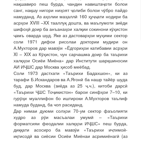
нақшавиро пеш бурда, чандин навиштаҷоти болои
санг, нақшу нигори ниҳоят ҷолиби болои чӯбро пайдо
намуданд. Аз аҳолии маҳаллӣ 160 ҳуҷҷати нодири ба
асрҳои XVIII –XX тааллуқ дошта, ва маълумоти зиёди
шифоҳӣ доир ба анъанаҳои халқии сокинони кӯҳистон
ҷамъ оварда шуд. Яке аз дастоварҳои муҳими сектор
соли 1971 дифои рисолаи доктории мудири он
А.Мухторов дар мавзӯи «Ёдгориҳои катибавии асрҳои
XI – XIX аз Кӯҳистон, чун сарчашма доир ба таърихи
халқҳои Осиёи Миёна» дар Институти шарқшиносии
АИ ИҶШС дар Москва ҳисоб меёбад.
Соли 1973 дастхати «Таърихи Бадахшон», ки аз
тарафи Б.Искандаров ва А.Ягонӣ ба нашр тайёр шуда
буд, дар Москва (зиёда аз 25 ҷ.ч.), китоби дарсӣ
«Таърихи ҶШС Тоҷикистон» барои синфҳои 7–10, ки
гурӯҳи муаллифон бо иштироки А.Мухторов таълиф
намуда буданд, ба чоп расиданд.
Дар нимаи дуюми солҳои 70-ум сектор фаъолияти
худро аз рӯи масъалаи умумӣ – «Таърихи
форматсияи феодалии халқҳои ИҶШС» пеш бурда,
диққати асосиро ба мавзӯи «Таърихи иҷтимоӣ-
иқтисодӣ ва сиёсии Осиёи Миёнаи асримиёнагӣ (аз