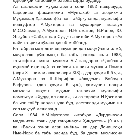
ёдгориҳои катибавӣ)» равона карда буданд.
Аз таълифоти муҳимтарини соли 1982 нашршуда,
барориши факсимилии «Мунтахаб ат-таворих»-и
Муҳаммад Ҳакимхон(ба чоп тайёркунанда, муаллифи
пешгуфтор А.Мухторов ва муҳаррири масъул
М.С.Осимов), А.Мухторов, Н.Неъматов, В.Ранов, Ю.
Яъқубов «Саёҳат дар Суғд» ва китоби А.Мухторов «Аз
пайи таърихи кӯҳан» ҳисоб меёбанд.
Ба ғайр аз мақолоти сершумори дар маҷмӯаҳои илмӣ,
маҷаллаю рӯзномаҳо ба табъ расида соли 1983,
таълифоти ниҳоят муҳими Б.Искандаров «Ҷанбаҳои
иҷтимоӣ-иқтисодӣ ва сиёсии таърихи мулкҳои Помир
(асри X – нимаи аввали асри XIX)», дар ҳаҷми 9,5 ҷ.ч.,
А.Мухторов ва Ш.Шарифов «Академик Бобоҷон
Ғафуров» (дар ҳаҷми 5 ҷ.ч.), ҳамчунин нашри
маъхази ниҳоят муҳими таърихии муаллифи
номаълум «Ҳудуд ал-олам», ки аз тарафи Н.Қосимов
ба чоп тайёр карда шуда буд, дастоварди муҳими ин
сол маҳсуб мешаванд.
Соли 1984 А.М.Мухторов китобҳои «Дурдонаҳои
маданияти тоҷик дар ганҷинаҳои Ҳиндустон» (9 ҷ.ч.)
ва «Балхи охири асри миёна», ки дар Донишгоҳи
Нью-Йорк ба табъ расида буд, ба дасти мухлисону