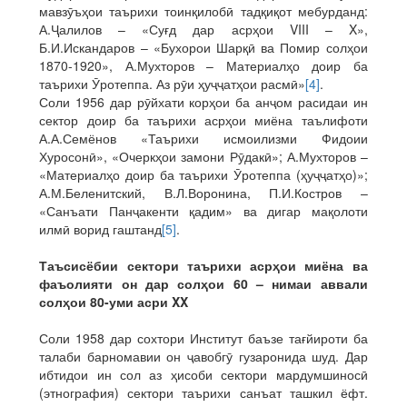
мавзӯъҳои таърихи тоинқилобӣ тадқиқот мебурданд:
А.Ҷалилов – «Суғд дар асрҳои VIII – X»,
Б.И.Искандаров – «Бухорои Шарқӣ ва Помир солҳои
1870-1920», А.Мухторов – Материалҳо доир ба
таърихи Ӯротеппа. Аз рӯи ҳуҷҷатҳои расмӣ»
[4]
.
Соли 1956 дар рӯйхати корҳои ба анҷом расидаи ин
сектор доир ба таърихи асрҳои миёна таълифоти
А.А.Семёнов «Таърихи исмоилизми Фидоии
Хуросонӣ», «Очеркҳои замони Рӯдакӣ»; А.Мухторов –
«Материалҳо доир ба таърихи Ӯротеппа (ҳуҷҷатҳо)»;
А.М.Беленитский, В.Л.Воронина, П.И.Костров –
«Санъати Панҷакенти қадим» ва дигар мақолоти
илмӣ ворид гаштанд
[5]
.
Таъсисёбии сектори таърихи асрҳои миёна ва
фаъолияти он дар солҳои 60 – нимаи аввали
солҳои 80-уми асри XX
Соли 1958 дар сохтори Институт баъзе тағйироти ба
талаби барномавии он ҷавобгӯ гузаронида шуд. Дар
ибтидои ин сол аз ҳисоби сектори мардумшиносӣ
(этнография) сектори таърихи санъат ташкил ёфт.