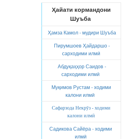
Ҳайати кормандони
Шуъба
Ҳамза Камол - мудири Шуъба
Пирумшоев Ҳайдаршо -
сарходими илмӣ
Абдуқаҳҳор Саидов -
сарходими илмӣ
Муқимов Рустам - ходими
калони илмӣ
Сафарзода Некрӯз - ходими
калони илмӣ
Садикова Сайёра - ходими
илмӣ