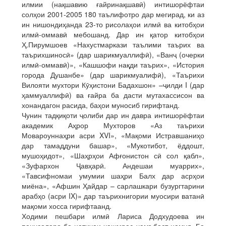
илмии (нақшавию ғайринақшавӣ) интишорёфтаи
солҳои 2001-2005 180 таълифотро дар мегирад, ки аз
ин нишондиҳанда 23-то рисолаҳои илмӣ ва китобҳои
илмӣ-оммавӣ мебошанд. Дар ин қатор китобҳои
Ҳ.Пирумшоев «Нахустмаркази таълими таърих ва
таърихшиносӣ» (дар шарикмуаллифӣ), «Ванҷ (очерки
илмӣ-оммавӣ)», «Кашшофи нақди таърих», «История
города Душанбе» (дар шарикмуалифӣ), «Таърихи
Вилояти мухтори Кӯҳистони Бадахшон» –ҷилди I (дар
ҳаммуаллифӣ) ва ғайра ба дасти мутахассисон ва
хонандагон расида, баҳои муносиб гирифтанд.
Чунин тадқиқоти ҷолиби дар ин давра интишорёфтаи
академик Аҳрор Мухторов «Аз таърихи
Мовароуннаҳри асри XVI», «Мақоми Истравшаниҳо
дар тамаддуни башар», «Мукотибот, ёддошт,
мушоҳидот», «Шаҳрҳои Афғонистон сӣ сол қабл»,
«Зуфархон Ҷавҳарӣ. Андешаи муаррих»,
«Тавсифномаи умумии шаҳри Балх дар асрҳои
миёна», «Афшин Ҳайдар – сарлашкари бузургтарини
арабҳо (асри IX)» дар таърихнигории муосири ватанӣ
мақоми хосса гирифтаанд.
Ходими пешбари илмӣ Лариса Додхудоева ин