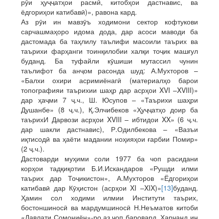
рӯи ҳуҷҷатҳои расмӣ, китобҳои дастнавис, ва
ёдгориҳои катибавӣ)», равона кард.
Аз рӯи ин мавзӯъ ходимони сектор кофтукови
сарчашмаҳоро идома дода, дар асоси маводи ба
дастомада ба таҳлилу таълифи масоили таърих ва
таърихи фарҳанги тоинқилобии халқи тоҷик машғул
буданд. Ба туфайли кӯшиши мутассил чунин
таълифот ба анҷом расонда шуд: А.Мухторов –
«Балхи охири асримиёнагӣ (материалҳо барои
топографияи таърихии шаҳр дар асрҳои XVI –XVIII)»
дар ҳаҷми 7 ҷ.ч., Ш. Юсупов – «Таърихи шаҳри
Душанбе» (8 ҷ.ч.), Қ.Элчибеков «Ҳуҷҷатҳо доир ба
таърихИ Дарвози асрҳои XVIII – ибтидои XX» (6 ҷ.ч.
дар шакли дастнавис), Р.Одилбекова – «Вазъи
иқтисодӣ ва ҳаёти мадании ноҳияҳои ғарбии Помир»
(2 ҷ.ч.).
Дастоварди муҳими соли 1977 ба чоп расидани
корҳои тадқиқотии Б.И.Искандаров «Рушди илми
таърих дар Тоҷикистон», А.Мухторов «Ёдгориҳои
катибавӣ дар Кӯҳистон (асрҳои XI –XIX)»
[13]
буданд.
Ҳамин сол ходими илмии Институти таърих,
бостоншиносӣ ва мардумшиносӣ Н.Неъматов китоби
«Давлати Сомониён»-ро аз чоп баровард. Ҳарчанд ин