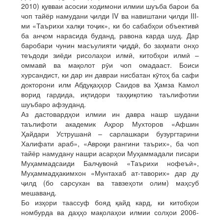
2010) қувваи асосии ходимони илмии шуъба барои ба
чоп тайёр намудани ҷилди IV ва навиштани ҷилди III-
ми «Таърихи халқи тоҷик», ки бо сабабҳои объективӣ
ба анҷом нарасида буданд, равона карда шуд. Дар
баробари чунин масъулияти ҷиддӣ, бо заҳмати онҳо
теъдоди зиёди рисолаҳои илмӣ, китобҳои илмӣ –
оммавӣ ва мақолот рӯи чоп омадааст. Боиси
хурсандист, ки дар ин давраи нисбатан кӯтоҳ ба сафи
докторони илм Абдуқаҳҳор Саидов ва Ҳамза Камол
ворид гардида, иқтидори таҳқиқотию таълифотии
шуъбаро афзуданд.
Аз дастовардҳои илмии ин давра нашр шудани
таълифоти академик Аҳрор Мухторов «Афшин
Ҳайдари Уструшанӣ – сарлашкари бузургтарини
Халифати араб», «Авроқи рангини таърих», ба чоп
тайёр намудану нашри асарҳои Муҳаммадали писари
Муҳаммадсаиди Балҷувонӣ «Таърихи нофеъӣ»,
Муҳаммадҳакимхон «Мунтахаб ат-таворих» дар ду
ҷилд (бо сарсухан ва тавзеҳоти олим) маҳсуб
мешаванд.
Бо изҳори таассуф бояд қайд кард, ки китобҳои
номбурда ва даҳҳо мақолаҳои илмии солҳои 2006-