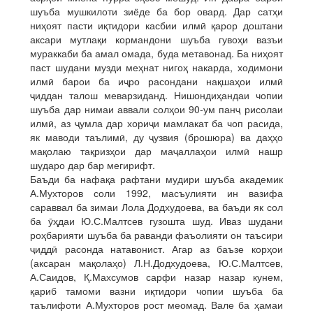
шуъба мушкилоти зиёде ба бор овард. Дар сатҳи
ниҳоят пасти иқтидори касбии илмӣ қарор доштани
аксари мутлақи кормандони шуъба гувоҳи вазъи
мураккаби ба амал омада, буда метавонад. Ба ниҳоят
паст шудани музди меҳнат нигоҳ накарда, ходимони
илмӣ барои ба иҷро расондани нақшаҳои илмӣ
ҷиддан талош меварзиданд. Нишондиҳандаи чопии
шуъба дар нимаи аввали солҳои 90-ум панҷ рисолаи
илмӣ, аз ҷумла дар хориҷи мамлакат ба чоп расида,
як маводи таълимӣ, ду ҷузвия (брошюра) ва даҳҳо
мақолаю тақризҳои дар маҷаллаҳои илмӣ нашр
шударо дар бар мегирифт.
Баъди ба нафақа рафтани мудири шуъба академик
А.Мухторов соли 1992, масъулияти ин вазифа
сараввал ба зимаи Лола Додхудоева, ва баъди як сол
ба ӯҳдаи Ю.С.Малтсев гузошта шуд. Иваз шудани
роҳбарияти шуъба ба раванди фаъолияти он таъсири
ҷиддӣ расонда натавонист. Агар аз баъзе корҳои
(аксаран мақолаҳо) Л.Н.Додхудоева, Ю.С.Малтсев,
А.Саидов, Қ.Махсумов сарфи назар назар кунем,
қариб тамоми вазни иқтидори чопии шуъба ба
таълифоти А.Мухторов рост меомад. Вале ба ҳамаи