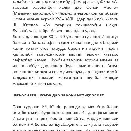
талабот чунин корҳои ҷолибу рӯзмарра аз қабили «Аз
таърихи ҳаракатҳои халқӣ дар Осиёи Миёна»
(Маҷмӯаи мақолаҳо). «Феҳристи ёдгориҳои катибавии
Осиёи Миёна асрҳои XVI– XVII» (дар ду ҷилд), китоби
Ш. Юсупов «Аз таърихи тоинқилобии шаҳри
Душанбе» ва ғайра ба чоп расонда шуданд.
Дар ҳадди солҳои 80 ва 90-уми асри гузашта Институт
бевосита ба таълифи таҳқиқоти шашҷилдаи «Таърихи
халқи тоҷик» оғоз намуда, барои ин иқдоми ниҳоят
ҳалталаби таърихнигории миллӣ тамоми қувваро
сафарбар намуд. Шуъбаи таърихи асрҳои миёна аз
ин ташаббус дар канор буда наметавонист. Акнун
навиштани ҷилдҳои сеюму чаҳорум дар нақшаи илмӣ-
тадқиқотии тамоми кормандони шуъба мавқеи
марказиро ишғол мекард.
Фаъолияти шуъба дар замони истиқлолият
Пош хӯрдани ИҶШС ба раванди қавию бемайлони
илм бетаъсир буда наметавонист. Ин дар фаъолияти
Институти таърих, бостоншиносӣ ва мардумшиносии
ба номи А.Дониш ва шуъбаҳои он, аз ҷумла таърихи
асрҳои миёна пурра эҳсос мешуд. Ин давра барои