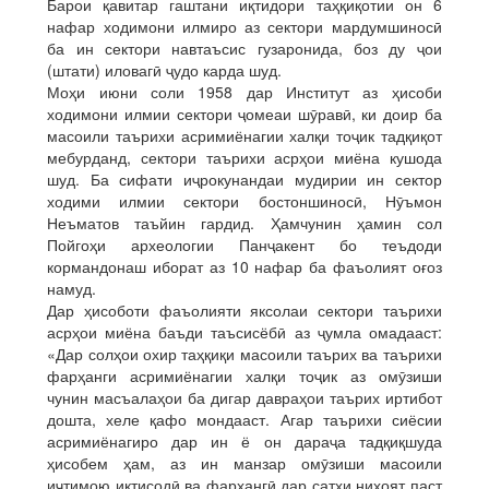
Барои қавитар гаштани иқтидори таҳқиқотии он 6
нафар ходимони илмиро аз сектори мардумшиносӣ
ба ин сектори навтаъсис гузаронида, боз ду ҷои
(штати) иловагӣ ҷудо карда шуд.
Моҳи июни соли 1958 дар Институт аз ҳисоби
ходимони илмии сектори ҷомеаи шӯравӣ, ки доир ба
масоили таърихи асримиёнагии халқи тоҷик тадқиқот
мебурданд, сектори таърихи асрҳои миёна кушода
шуд. Ба сифати иҷрокунандаи мудирии ин сектор
ходими илмии сектори бостоншиносӣ, Нӯъмон
Неъматов таъйин гардид. Ҳамчунин ҳамин сол
Пойгоҳи археологии Панҷакент бо теъдоди
кормандонаш иборат аз 10 нафар ба фаъолият оғоз
намуд.
Дар ҳисоботи фаъолияти яксолаи сектори таърихи
асрҳои миёна баъди таъсисёбӣ аз ҷумла омадааст:
«Дар солҳои охир таҳқиқи масоили таърих ва таърихи
фарҳанги асримиёнагии халқи тоҷик аз омӯзиши
чунин масъалаҳои ба дигар давраҳои таърих иртибот
дошта, хеле қафо мондааст. Агар таърихи сиёсии
асримиёнагиро дар ин ё он дараҷа тадқиқшуда
ҳисобем ҳам, аз ин манзар омӯзиши масоили
иҷтимою иқтисодӣ ва фарҳангӣ дар сатҳи ниҳоят паст