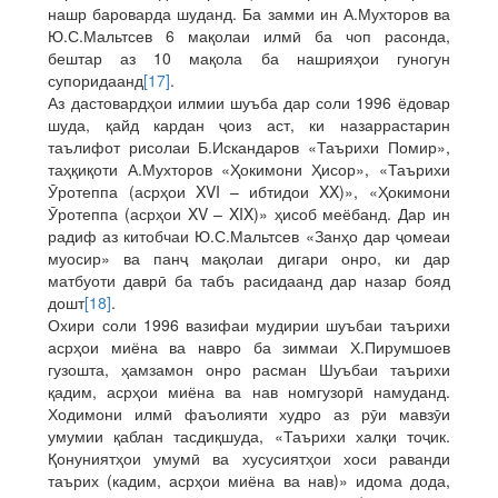
нашр бароварда шуданд. Ба замми ин А.Мухторов ва
Ю.С.Мальтсев 6 мақолаи илмӣ ба чоп расонда,
бештар аз 10 мақола ба нашрияҳои гуногун
супоридаанд
[17]
.
Аз дастовардҳои илмии шуъба дар соли 1996 ёдовар
шуда, қайд кардан ҷоиз аст, ки назаррастарин
таълифот рисолаи Б.Искандаров «Таърихи Помир»,
таҳқиқоти А.Мухторов «Ҳокимони Ҳисор», «Таърихи
Ӯротеппа (асрҳои XVI – ибтидои XX)», «Ҳокимони
Ӯротеппа (асрҳои XV – XIX)» ҳисоб меёбанд. Дар ин
радиф аз китобчаи Ю.С.Мальтсев «Занҳо дар ҷомеаи
муосир» ва панҷ мақолаи дигари онро, ки дар
матбуоти даврӣ ба табъ расидаанд дар назар бояд
дошт
[18]
.
Охири соли 1996 вазифаи мудирии шуъбаи таърихи
асрҳои миёна ва навро ба зиммаи Х.Пирумшоев
гузошта, ҳамзамон онро расман Шуъбаи таърихи
қадим, асрҳои миёна ва нав номгузорӣ намуданд.
Ходимони илмӣ фаъолияти худро аз рӯи мавзӯи
умумии қаблан тасдиқшуда, «Таърихи халқи тоҷик.
Қонуниятҳои умумӣ ва хусусиятҳои хоси раванди
таърих (кадим, асрҳои миёна ва нав)» идома дода,