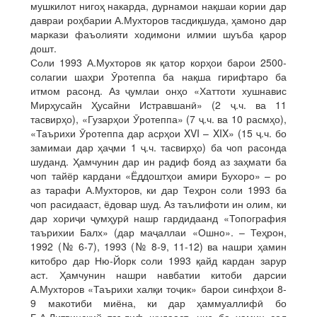
мушкилот нигоҳ накарда, дурнамои нақшаи кории дар
давраи роҳбарии А.Мухторов тасдиқшуда, ҳамоно дар
маркази фаъолияти ходимони илмии шуъба қарор
дошт.
Соли 1993 А.Мухторов як қатор корҳои барои 2500-
солагии шаҳри Ӯротеппа ба нақша гирифтаро ба
итмом расонд. Аз ҷумлаи онҳо «Хаттоти хушнавис
Мирҳусайн Ҳусайни Истравшанӣ» (2 ҷ.ч. ва 11
тасвирҳо), «Гузарҳои Ӯротеппа» (7 ҷ.ч. ва 10 расмҳо),
«Таърихи Ӯротеппа дар асрҳои XVI – XIX» (15 ҷ.ч. бо
замимаи дар ҳаҷми 1 ҷ.ч. тасвирҳо) ба чоп расонда
шуданд. Ҳамчунин дар ин радиф бояд аз заҳмати ба
чоп тайёр кардани «Ёддоштҳои амири Бухоро» – ро
аз тарафи А.Мухторов, ки дар Теҳрон соли 1993 ба
чоп расидааст, ёдовар шуд. Аз таълифоти ин олим, ки
дар хориҷи ҷумҳурӣ нашр гардидаанд «Топография
таърихии Балх» (дар маҷаллаи «Ошно». – Теҳрон,
1992 (№ 6-7), 1993 (№ 8-9, 11-12) ва нашри ҳамин
китобро дар Ню-Йорк соли 1993 қайд кардан зарур
аст. Ҳамчунин нашри навбатии китоби дарсии
А.Мухторов «Таърихи халқи тоҷик» барои синфҳои 8-
9 макотиби миёна, ки дар ҳаммуаллифӣ бо