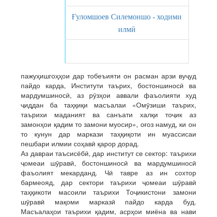
Ғуломшоев Силемоншо - ходими
илмӣ
пажуҳишгоҳҳои дар тобеъияти он расман арзи вуҷуд
пайдо карда, Институти таърих, бостоншиносӣ ва
мардумшиносӣ, аз рӯзҳои аввали фаъолияти худ
ҷиддан ба таҳқиқи масъалаи «Омӯзиши таърих,
таърихи маданият ва санъати халқи тоҷик аз
замонҳои қадим то замони муосир», оғоз намуд, ки он
то кунун дар маркази таҳқиқоти ин муассисаи
пешбари илмии соҳавӣ қарор дорад.
Аз давраи таъсисёбӣ, дар институт се сектор: таърихи
ҷомеаи шӯравӣ, бостоншиносӣ ва мардумшиносӣ
фаъолият мекарданд. Чӣ тавре аз ин сохтор
бармеояд, дар сектори таърихи ҷомеаи шӯравӣ
таҳқикоти масоили таърихи Тоҷикистони замони
шӯравӣ мақоми марказӣ пайдо карда буд.
Масъалаҳои таърихи қадим, асрҳои миёна ва нави