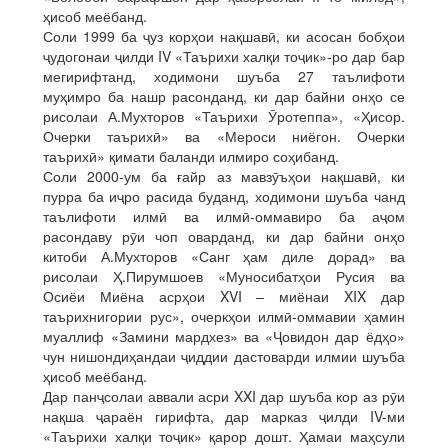
ҳисоб меёбанд.
Соли 1999 ба ҷуз корҳои нақшавӣ, ки асосан бобҳои
ҷудогонаи ҷилди IV «Таърихи халқи тоҷик»-ро дар бар
мегирифтанд, ходимони шуъба 27 таълифоти
муҳимро ба нашр расонданд, ки дар байни онҳо се
рисолаи А.Мухторов «Таърихи Ӯротеппа», «Ҳисор.
Очерки таърихӣ» ва «Мероси ниёгон. Очерки
таърихӣ» қимати баланди илмиро соҳибанд.
Соли 2000-ум ба ғайр аз мавзӯъҳои нақшавӣ, ки
пурра ба иҷро расида буданд, ходимони шуъба чанд
таълифоти илмӣ ва илмӣ-оммавиро ба аҷом
расондаву рӯи чоп оварданд, ки дар байни онҳо
китоби А.Мухторов «Санг ҳам диле дорад» ва
рисолаи Ҳ.Пирумшоев «Муносибатҳои Русия ва
Осиёи Миёна асрҳои XVI – миёнаи XIX дар
таърихнигории рус», очеркҳои илмӣ-оммавии ҳамин
муаллиф «Замини мардхез» ва «Ҷовидон дар ёдҳо»
чун нишондиҳандаи ҷиддии дастоварди илмии шуъба
ҳисоб меёбанд.
Дар панҷсолаи аввали асри XXI дар шуъба кор аз рӯи
нақша ҷараён гирифта, дар марказ ҷилди IV-ми
«Таърихи халқи тоҷик» қарор дошт. Ҳамаи маҳсули