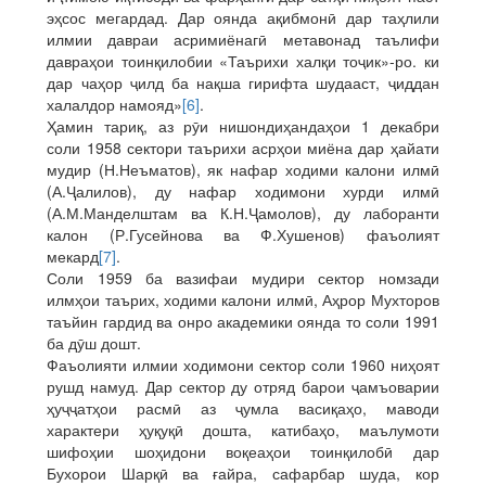
эҳсос мегардад. Дар оянда ақибмонӣ дар таҳлили
илмии давраи асримиёнагӣ метавонад таълифи
давраҳои тоинқилобии «Таърихи халқи тоҷик»-ро. ки
дар чаҳор ҷилд ба нақша гирифта шудааст, ҷиддан
халалдор намояд»
[6]
.
Ҳамин тариқ, аз рӯи нишондиҳандаҳои 1 декабри
соли 1958 сектори таърихи асрҳои миёна дар ҳайати
мудир (Н.Неъматов), як нафар ходими калони илмӣ
(А.Ҷалилов), ду нафар ходимони хурди илмӣ
(А.М.Манделштам ва К.Н.Ҷамолов), ду лаборанти
калон (Р.Гусейнова ва Ф.Хушенов) фаъолият
мекард
[7]
.
Соли 1959 ба вазифаи мудири сектор номзади
илмҳои таърих, ходими калони илмӣ, Аҳрор Мухторов
таъйин гардид ва онро академики оянда то соли 1991
ба дӯш дошт.
Фаъолияти илмии ходимони сектор соли 1960 ниҳоят
рушд намуд. Дар сектор ду отряд барои ҷамъоварии
ҳуҷҷатҳои расмӣ аз ҷумла васиқаҳо, маводи
характери ҳуқуқӣ дошта, катибаҳо, маълумоти
шифоҳии шоҳидони воқеаҳои тоинқилобӣ дар
Бухорои Шарқӣ ва ғайра, сафарбар шуда, кор