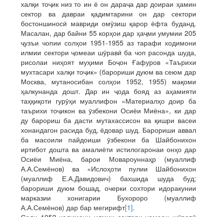
халқи тоҷик низ то ин ё он дараҷа дар доираи ҳамин
сектор ва давраи қадимтарини он дар сектори
бостоншиносӣ мавриди омӯзиш қарор ёфта буданд.
Масалан, дар байни 55 корҳои дар ҳаҷми умумии 205
ҷузъи чопии солҳои 1951-1955 аз тарафи ходимони
илмии сектори ҷомеаи шӯравӣ ба чоп расонда шуда,
рисолаи ниҳоят муҳими Боҷон Ғафуров «Таърихи
мухтасари халқи тоҷик» (барориши дуюм ва сеюм дар
Москва, мутаносибан солҳои 1952, 1955) мақоми
ҳалкунанда дошт. Дар ин ҷода бояд аз аҳамияти
таҳқиқоти гурӯҳи муаллифон «Материалҳо доир ба
таърихи тоҷикон ва ӯзбекони Осиёи Миёна», ки дар
ду барориш ба дасти мутахассисон ва қишри васеи
хонандагон расида буд, ёдовар шуд. Барориши аввал
ба масоили пайдоиши ӯзбекони ба Шайбонихон
иртибот дошта ва амалиёти истилогаронаи онҳо дар
Осиёи Миёна, барои Мовароуннаҳр (муаллиф
А.А.Семёнов) ва «Ислоҳоти пулии Шайбонихон
(муаллиф Е.А.Давидович) бахшида шуда буд;
барориши дуюм бошад, очерки сохтори идоракунии
марказии хонигарии Бухороро (муаллиф
А.А.Семёнов) дар бар мегирифт
[1]
.