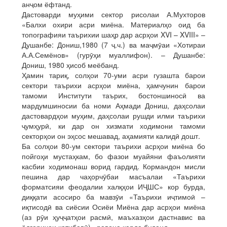
анҷом ёфтанд.
Дастоварди муҳими сектор рисолаи А.Мухторов
«Балхи охири асри миёна. Материалҳо оид ба
топографияи таърихии шаҳр дар асрҳои XVI – XVIII» –
Душанбе: Дониш,1980 (7 ҷ.ч.) ва маҷмӯаи «Хотираи
А.А.Семёнов» (гурӯҳи муаллифон). – Душанбе:
Дониш, 1980 ҳисоб меёбанд.
Ҳамин тариқ, солҳои 70-уми асри гузашта барои
сектори таърихи асрҳои миёна, ҳамчунин барои
тамоми Институти таърих, бостоншиносӣ ва
мардумшиносии ба номи Аҳмади Дониш, даҳсолаи
дастовардҳои муҳим, даҳсолаи рушди илми таърихи
ҷумҳурӣ, ки дар он хизмати ходимони тамоми
секторҳои он эҳсос мешавад, аҳамияти калидӣ дошт.
Ба солҳои 80-ум сектори таърихи асрҳои миёна бо
пойгоҳи мустаҳкам, бо фазои муайяни фаъолияти
касбии ходимонаш ворид гардид. Кормандон мисли
пешина дар чаҳорчӯбаи масъалаи «Таърихи
форматсияи феодалии халқҳои ИҶШС» кор бурда,
диққати асосиро ба мавзӯи «Таърихи иҷтимоӣ –
иқтисодӣ ва сиёсии Осиёи Миёна дар асрҳои миёна
(аз рӯи ҳуҷҷатҳои расмӣ, маъхазҳои дастнавис ва