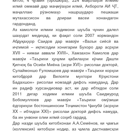
китоб, 4 ҷузвия (брошюра), 224 мақолаҳои илмию
илмӣ оммавӣ дар маҷмӯаҳои илмӣ, Ахбороти АИ ҶТ,
маҷаллаю рӯзномаҳо нашршударо пешкаши
мутахассисон ва доираи васеи хонандагон
гардонданд.
Аз камолоти илмии ходимони шуъба чунин далел
шаҳодат медиҳад, ки фақат соли 2007 кормандон
Абдуқаҳҳор Саидов дар мавзӯи «Вазъи сиёсӣ ва
иҷтимоӣ – иқтисодии хонигарии Бухоро дар асрҳои
XVII – нимаи аввали XVIII», Хамзахон Камолов дар
мавзӯи «Таърихи ҳуҷуми қабилаҳои кӯчии Дашти
Қипчоқ ба Осиёи Миёна (асри XVI)» рисолаи докторӣ,
Сулаймоншо Ғуломшоев дар мавзӯи «Таърихи корҳои
китобдорӣ дар Вилояти мухтори Кӯҳистони
Бадахшон» рисолаи номзадӣ дифоъ намуданд. Дар
ин радиф хурсандиовар аст, ки дар ибтидои соли
2011 дигар ходими илмии шуъба Саидмурод
Бобомуллоев дар мавзӯи «Таърихи омӯзиши
ёдгориҳои бостоншиносии Тоҷикистон Ҷанубӣ (асрҳои
XX – ибтидои XXI)» рисолаи докторӣ дифоъ намуда,
ба ин унвони олии илмӣ соҳиб гардид.
Дар назди шуъба китобхонаи А.А.Семёнов, ки ҷамъи
(коллексия) китобҳои нодир, аз ҷумла дастнависҳои