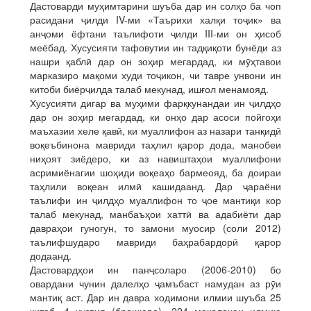
Дастоварди муҳимтарини шуъба дар ин солҳо ба чоп
расидани ҷилди IV-ми «Таърихи халқи тоҷик» ва
анҷоми ёфтани таълифоти ҷилди III-ми он ҳисоб
меёбад. Хусусияти тафовутии ин тадқиқоти бунёди аз
нашри қаблӣ дар он зоҳир мегардад, ки мӯҳтавои
марказиро мақоми худи тоҷикон, чи тавре унвони ин
китоби биёрҷилда талаб мекунад, ишғол менамояд.
Хусусияти дигар ва муҳими фарқкунандаи ин ҷилдҳо
дар он зоҳир мегардад, ки онҳо дар асоси пойгоҳи
маъхазии хеле қавӣ, ки муаллифон аз назари танқидӣ
воқеъбинона мавриди таҳлил қарор дода, манобеи
ниҳоят зиёдеро, ки аз навиштаҳои муаллифони
асримиёнагии шоҳиди воқеаҳо бармеояд, ба доираи
таҳлили воқеан илмӣ кашидаанд. Дар ҷараёни
таълифи ин ҷилдҳо муаллифон то ҷое мантиқи кор
талаб мекунад, манбаъҳои хаттӣ ва адабиёти дар
давраҳои гуногун, то замони муосир (соли 2012)
таълифшударо мавриди баҳрабардорӣ қарор
додаанд.
Дастовардҳои ин панҷсоларо (2006-2010) бо
овардани чунин далелҳо ҷамъбаст намудан аз рӯи
мантиқ аст. Дар ин давра ходимони илмии шуъба 25