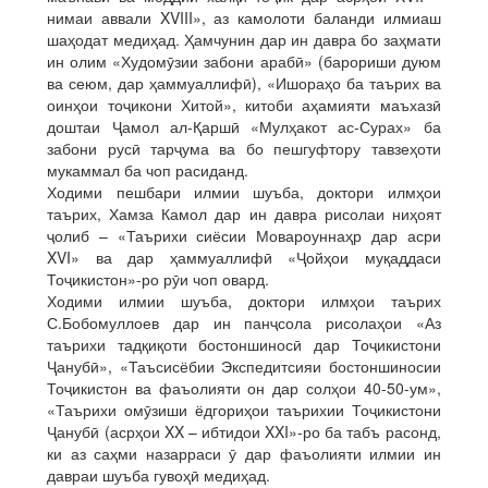
нимаи аввали XVIII», аз камолоти баланди илмиаш
шаҳодат медиҳад. Ҳамчунин дар ин давра бо заҳмати
ин олим «Худомӯзии забони арабӣ» (барориши дуюм
ва сеюм, дар ҳаммуаллифӣ), «Ишораҳо ба таърих ва
оинҳои тоҷикони Хитой», китоби аҳамияти маъхазӣ
доштаи Ҷамол ал-Қаршӣ «Мулҳакот ас-Сурах» ба
забони русӣ тарҷума ва бо пешгуфтору тавзеҳоти
мукаммал ба чоп расиданд.
Ходими пешбари илмии шуъба, доктори илмҳои
таърих, Хамза Камол дар ин давра рисолаи ниҳоят
ҷолиб – «Таърихи сиёсии Мовароуннаҳр дар асри
XVI» ва дар ҳаммуаллифӣ «Ҷойҳои муқаддаси
Тоҷикистон»-ро рӯи чоп овард.
Ходими илмии шуъба, доктори илмҳои таърих
С.Бобомуллоев дар ин панҷсола рисолаҳои «Аз
таърихи тадқиқоти бостоншиносӣ дар Тоҷикистони
Ҷанубӣ», «Таъсисёбии Экспедитсияи бостоншиносии
Тоҷикистон ва фаъолияти он дар солҳои 40-50-ум»,
«Таърихи омӯзиши ёдгориҳои таърихии Тоҷикистони
Ҷанубӣ (асрҳои XX – ибтидои XXI»-ро ба табъ расонд,
ки аз саҳми назарраси ӯ дар фаъолияти илмии ин
давраи шуъба гувоҳӣ медиҳад.