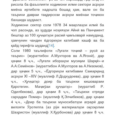
рисола ба фаъолияти ходимони илми сектори асрҳои
миёна иртиботе надошта бошад ҳам, вале он ба
таърихи давраи тақдирсози асрҳои миёнаи тоҷикон
бахшида шудааст.
Ходимони сектор соли 1978 34 мақолаҳои илмӣ ба
чоп расонда, аз ҳудуди ноҳияҳои Айнӣ ва Панҷакент
бештар аз 100 ҳуҷҷатҳои расмӣ ҷамъоварӣ намуданд.
ҳамчунин чандин ёдгориҳои катибавӣ кашф ва ба
қайд гирифта шуданд
[14]
.
Соли 1980 таълифоти «Луғати тоҷикӣ – русӣ аз
таърих» (мураттибон А.Мухторов ва А.Ягонӣ), дар
ҳаҷми 8 ҷ.ч., «Луғати ибораҳои мусиқии Шарқӣ»-и
А.А.Семёнов» (мураттибон А.Мухторов ва А.Низомов),
дар ҳаҷми 5 ҷ.ч., «Ёдгориҳои катибавии Самарқанд
асрҳои XI –XIV (муаллиф Л.Додхудоева), дар ҳаҷми 8
ҷ.ч., «Ҳуҷҷатҳо доир ба таърихи кишоварзии
Қаротегин. Маҷмӯаи ҳуҷҷатҳо» (мураттиб Р.
Одилбекова), дар ҳаҷми 8 ҷ.ч., «Таърихи отряди
сарҳадии Помир» (муаллиф Қ.Элчибеков), дар ҳаҷми
4 ҷ.ч., «Доир ба таърихи муносибатҳои аграрӣ дар
вилояти Ӯротеппа (аз рӯи материалҳои оқсоқолии
Шаҳристон (муаллиф Х.Қурбонова) дар ҳаҷми 8 ҷ.ч.