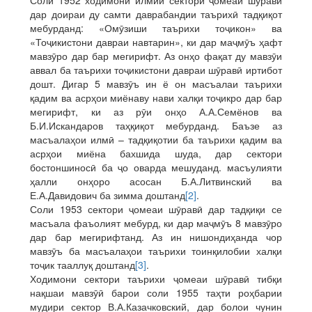
Соли 1952 ходимони илмии сектори ҷомеаи шӯравӣ
дар доираи ду самти даврабандии таърихӣ тадқиқот
мебурданд: «Омӯзиши таърихи тоҷикон» ва
«Тоҷикистони давраи навтарин», ки дар маҷмӯъ ҳафт
мавзӯро дар бар мегирифт. Аз онҳо фақат ду мавзӯи
аввал ба таърихи тоҷикистони давраи шӯравӣ иртибот
дошт. Дигар 5 мавзӯъ ин ё он масъалаи таърихи
қадим ва асрҳои миёнаву нави халқи тоҷикро дар бар
мегирифт, ки аз рӯи онҳо А.А.Семёнов ва
Б.И.Искандаров таҳқиқот мебурданд. Баъзе аз
масъалаҳои илмӣ – тадқиқотии ба таърихи қадим ва
асрҳои миёна бахшида шуда, дар сектори
бостоншиносӣ ба ҷо оварда мешуданд. масъулияти
ҳалли онҳоро асосан Б.А.Литвинский ва
Е.А.Давидович ба зимма доштанд
[2]
.
Соли 1953 сектори ҷомеаи шӯравӣ дар тадқиқи се
масъала фаъолият мебурд, ки дар маҷмӯъ 8 мавзӯро
дар бар мегирифтанд. Аз ин нишондиҳанда чор
мавзӯъ ба масъалаҳои таърихи тоинқилобии халқи
тоҷик тааллуқ доштанд
[3]
.
Ходимони сектори таърихи ҷомеаи шӯравӣ тибқи
нақшаи мавзӯӣ барои соли 1955 таҳти роҳбарии
мудири сектор В.А.Казачковский, дар болои чунин