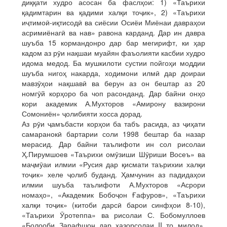
диққати худро асосан ба фаслҳои: 1) «Таърихи
қадимтарин ва қадими халқи тоҷик», 2) «Таърихи
иҷтимоӣ-иқтисодӣ ва сиёсии Осиёи Миёнаи давраҳои
асримиёнагӣ ва нав» равона карданд. Дар ин давра
шуъба 15 кормандонро дар бар мегирифт, ки ҳар
кадом аз рӯи нақшаи муайян фаъолияти касбии худро
идома медод. Ба мушкилоти сустии пойгоҳи моддии
шуъба нигоҳ накарда, ходимони илмӣ дар доираи
мавзӯҳои нақшавӣ ва берун аз он бештар аз 20
номгӯй корҳоро ба чоп расонданд. Дар байни онҳо
кори академик А.Мухторов «Амирону вазирони
Сомониён» ҷолибияти хосса дорад.
Аз рӯи ҷамъбасти корҳои ба табъ расида, аз ҷиҳати
самаранокӣ бартарии соли 1998 бештар ба назар
мерасид. Дар байни таълифоти ин сол рисолаи
Ҳ.Пирумшоев «Таърихи омӯзиши Шӯриши Восеъ» ва
маҷмӯаи илмии «Русия дар қисмати таърихии халқи
тоҷик» хеле ҷолиб буданд. Ҳамчунин аз падидаҳои
илмии шуъба таълифоти А.Мухторов «Асрори
номаҳо», «Академик Бобоҷон Ғафуров», «Таърихи
халқи тоҷик» (китоби дарсӣ барои синфҳои 8-10),
«Таърихи Ӯротеппа» ва рисолаи С. Бобомуллоев
«Болооби Зарафшон дар ҳазорсолаи II то милод»,