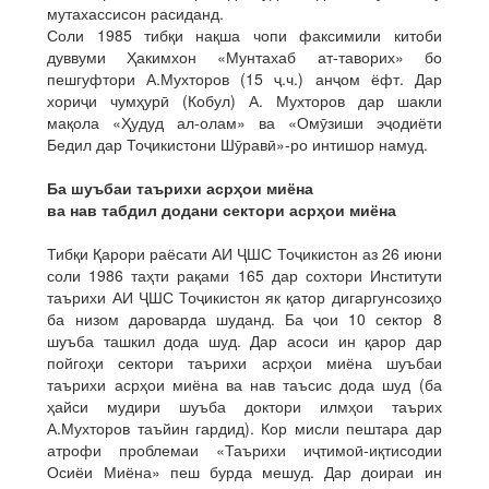
мутахассисон расиданд.
Соли 1985 тибқи нақша чопи факсимили китоби
дуввуми Ҳакимхон «Мунтахаб ат-таворих» бо
пешгуфтори А.Мухторов (15 ҷ.ч.) анҷом ёфт. Дар
хориҷи чумҳурӣ (Кобул) А. Мухторов дар шакли
мақола «Ҳудуд ал-олам» ва «Омӯзиши эҷодиёти
Бедил дар Тоҷикистони Шӯравӣ»-ро интишор намуд.
Ба шуъбаи таърихи асрҳои миёна
ва нав табдил додани сектори асрҳои миёна
Тибқи Қарори раёсати АИ ҶШС Тоҷикистон аз 26 июни
соли 1986 таҳти рақами 165 дар сохтори Институти
таърихи АИ ҶШС Тоҷикистон як қатор дигаргунсозиҳо
ба низом дароварда шуданд. Ба ҷои 10 сектор 8
шуъба ташкил дода шуд. Дар асоси ин қарор дар
пойгоҳи сектори таърихи асрҳои миёна шуъбаи
таърихи асрҳои миёна ва нав таъсис дода шуд (ба
ҳайси мудири шуъба доктори илмҳои таърих
А.Мухторов таъйин гардид). Кор мисли пештара дар
атрофи проблемаи «Таърихи иҷтимоӣ-иқтисодии
Осиёи Миёна» пеш бурда мешуд. Дар доираи ин