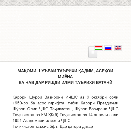
Skip to main content
МАҚОМИ ШУЪБАИ ТАЪРИХИ ҚАДИМ, АСРҲОИ
МИЁНА
ВА НАВ ДАР РУШДИ ИЛМИ ТАЪРИХИ ВАТАН
Ӣ
Қарори Шӯрои Вазирони ИҶШС аз 9 октябри соли
1950-ро ба асос гирифта, тибқи Қарори Прездиуми
Шӯрои Олии ҶШС Тоҷикистон, Шӯрои Вазирони ҶШС
Тоҷикистон ва КМ ҲК(б) Тоҷикистон аз 14 апрели соли
1951 Академияи илмҳои ҶШС
Тоҷикистон таъсис ёфт. Дар қатори дигар