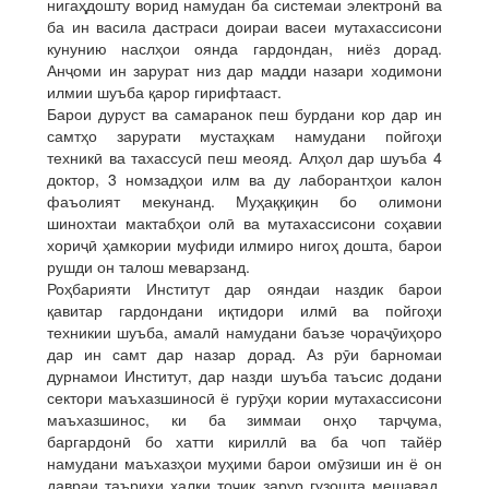
нигаҳдошту ворид намудан ба системаи электронӣ ва
ба ин васила дастраси доираи васеи мутахассисони
кунунию наслҳои оянда гардондан, ниёз дорад.
Анҷоми ин зарурат низ дар мадди назари ходимони
илмии шуъба қарор гирифтааст.
Барои дуруст ва самаранок пеш бурдани кор дар ин
самтҳо зарурати мустаҳкам намудани пойгоҳи
техникӣ ва тахассусӣ пеш меояд. Алҳол дар шуъба 4
доктор, 3 номзадҳои илм ва ду лаборантҳои калон
фаъолият мекунанд. Муҳаққиқин бо олимони
шинохтаи мактабҳои олӣ ва мутахассисони соҳавии
хориҷӣ ҳамкории муфиди илмиро нигоҳ дошта, барои
рушди он талош меварзанд.
Роҳбарияти Институт дар ояндаи наздик барои
қавитар гардондани иқтидори илмӣ ва пойгоҳи
техникии шуъба, амалӣ намудани баъзе чораҷӯиҳоро
дар ин самт дар назар дорад. Аз рӯи барномаи
дурнамои Институт, дар назди шуъба таъсис додани
сектори маъхазшиносӣ ё гурӯҳи кории мутахассисони
маъхазшинос, ки ба зиммаи онҳо тарҷума,
баргардонӣ бо хатти кириллӣ ва ба чоп тайёр
намудани маъхазҳои муҳими барои омӯзиши ин ё он
давраи таърихи халқи тоҷик зарур гузошта мешавад,