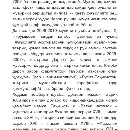
2007 ба чоп расондаи академик А. Мухторов, охирин
таълифоти нашрии давраи дар қайди ҳаёт будани ин
муаррихи барҷастаи миллат, ки ҳаёту фаъолияти беш
аз нимасраи худро барои рушду нумӯи илми таърихи
ҷумҳурӣ сарф намудааст, ҳисоб меёбанд.
Дар солҳои 2006-2010 мудири шуъбаи номбурда, Ҳ.
Пирумшоев чандин китобу ҷузвияҳо аз ҷумла
«Фаъолияти Асотсиатсияи ҷумҳуриявии муаллимони
таърих, ҷомеашиносӣ ва ҳуқуқ аз рӯи амалӣ сохтани
лоиҳаи «Модернизатсияи таълим» дар солҳои 2005-
2007», «Таърихи Дарвоз (аз қадим то замони
муосир)», ҷилди дуюми «Таърихи халқи тоҷик. Китоби
дарсӣ барои факултетҳои таърихи макотиби олии
ҷумҳурӣ» (дар шарикмуаллифӣ), «Русия-Тоҷикистон:
таърихи муносибатҳои тарафайн» (дар
ҳаммуаллифӣ) ва ғайраро рӯи чоп овард.
Ходими пешбари шуъба, доктори илмҳои таърих
А.Саидов ин панҷсоларо бо нишондиҳандаҳои ҷолиб
ҷамъбаст намуд. Таҳқиқоти ӯ «Вазъи иҷтимоӣ –
иқтисодии хонигарии Бухоро дар асрҳои XVII – нимаи
аввали XVIII», «Таърихи сиёсии хонигарии Бухоро дар
асрҳои XVII – нимаи аввали XVIII», «Фарҳанги
маънавӣ ва моддии халқи тоҷик дар асрҳои XVII –