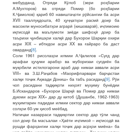
мебурданд. Отряди Кӯлоб (зери роҳбарии
А.Мухторов) ва отряди Помир (бо роҳбарии
К.Ҷамолов) қариб 60 навиштаҷоти рӯйсангии ба асри
XVII тааллуқдошта, 40 ҳуҷҷатҳои расмӣ доир ба
масоили муносибатҳои аграрӣ (кишоварзӣ), иҷтимоию
иқтисодӣ ва маълумоти зиёди шифоҳӣ доир ба
таърихи ҷунбишҳои халқӣ дар Бухорои Шарқии охири
асри XIX – ибтидои асри XX ва ғайраро ба даст
оварданд
[8]
.
Соли 1961 рисолаҳои илмии А.Ҷалилов «Суғд дар
арафаи ҳуҷуми арабҳо ва муборизаи суғдиён ба
муқобили истилогарони араб дар нимаи аввали асри
VIII» ва З.Ш.Раҷабов «Маорифпарвари барҷастаи
халқи тоҷик Аҳмади Дониш» ба табъ расиданд
[9]
. Рӯи
чоп расидани тадқиқоти ниҳоят муҳиму бунёдии
Б.Искандаров «Бухорои Шарқӣ ва Помир дар нимаи
дуюми асри XIX» дар ду китоб (Душанбе, 1962-1963)
муҳимтарин падидаи илмии сектор дар нимаи аввали
солҳои 60-ум ҳисоб меёбад.
Натиҷаи назарраси тадқиқотии сектор дар тӯли чанд
сол доир ба масъалаи «Ҳаёти иҷтимоӣ – иқтисодӣ ва
рушди фарҳангии халқи тоҷик дар асрҳои миёна» ба